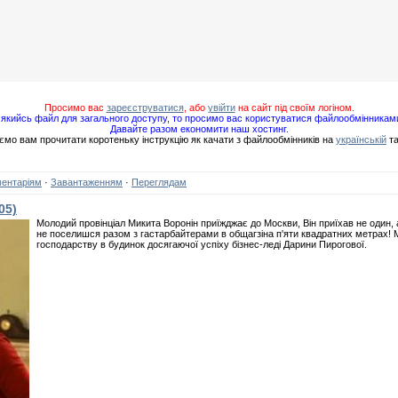
Просимо вас
зареєструватися
, або
увійти
на сайт під своїм логіном.
якийсь файл для загального доступу, то просимо вас користуватися файлообмінникам
Давайте разом економити наш хостинг.
мо вам прочитати коротеньку інструкцію як качати з файлообмінників на
українській
т
ентаріям
·
Завантаженням
·
Переглядам
05)
Молодий провінціал Микита Воронін приїжджає до Москви, Він приїхав не один, а
не поселишся разом з гастарбайтерами в общагзіна п'яти квадратних метрах!
господарству в будинок досягаючої успіху бізнес-леді Дарини Пирогової.