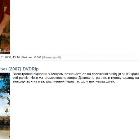
.01.2008, 15:16
| Рейтинг: 0.0/0 |
Коментарі (0)
ber (2007) DVDRip
Загострення відносин з Алжіром позначається на положенні вихідців з цієї країни
емігрантів. Його мати смертельно хвора. Дитина потрапляє в типову французьку
знаходяться на межі розлучення через те, що у них немає дітей.