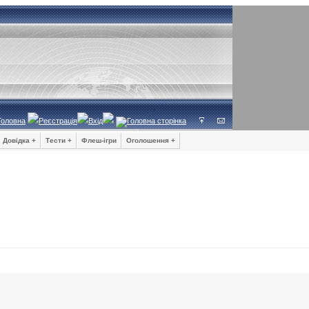
Головна
Реєстрація
Вхід
Довідка +
Тести +
Флеш-ігри
Оголошення +