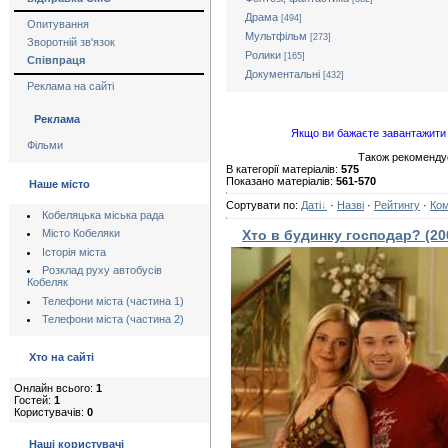
Драма
[494]
Опитування
Мультфільм
[273]
Зворотній зв'язок
Ролики
[165]
Співпраця
Документальні
[432]
Реклама на сайті
Реклама
Якщо ви бажаєте завантажити 
Фільми
Також рекомендує
В категорії матеріалів:
575
Показано матеріалів:
561-570
Наше місто
Сортувати по:
Даті
·
Назві
·
Рейтингу
·
Ком
Кобеляцька міська рада
Хто в будинку господар? (20
Місто Кобеляки
Історія міста
Розклад руху автобусів
Кобеляк
Телефони міста (частина 1)
Телефони міста (частина 2)
Хто на сайті
Онлайн всього:
1
Гостей:
1
Користувачів:
0
Наші користувачі