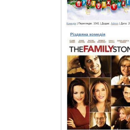
Комедія
| Переглядів: 1041 | Додав:
Admin
| Дата:
2
Різдвяна комедія