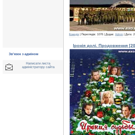
Комедія
| Переглядів: 1076 | Додав:
Admin
| Дата:
2
Іронія долі. Продовження [20
Зв'язок з адміном
Написати листа
адміністратору сайта