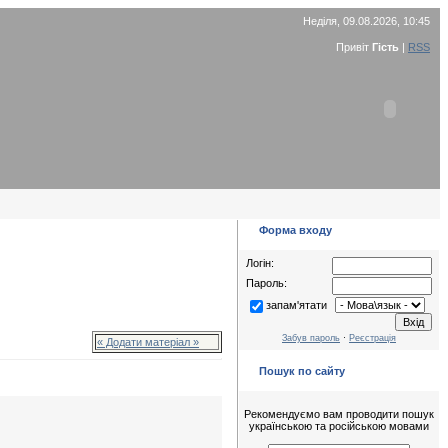
Неділя, 09.08.2026, 10:45
Привіт
Гість
|
RSS
Форма входу
Логін:
Пароль:
запам'ятати
Забув пароль
·
Реєстрація
« Додати матеріал »
Пошук по сайту
Рекомендуємо вам проводити пошук
українською та російською мовами