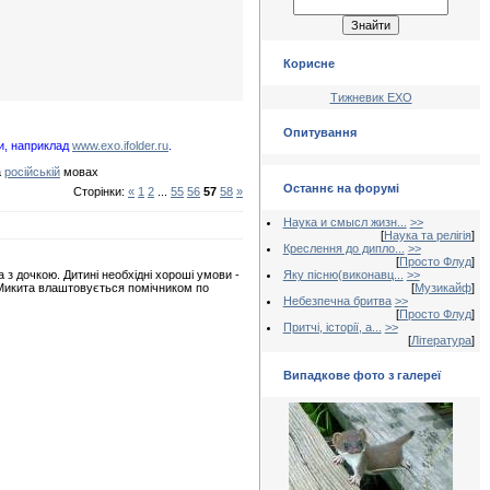
Корисне
Тижневик ЕХО
Опитування
и, наприклад
www.exo.ifolder.ru
.
а
російській
мовах
Останнє на форумі
Сторінки:
«
1
2
...
55
56
57
58
»
Наука и смысл жизн...
>>
[
Наука та релігія
]
Креслення до дипло...
>>
[
Просто Флуд
]
 з дочкою. Дитині необхідні хороші умови -
Яку пісню(виконавц...
>>
 Микита влаштовується помічником по
[
Музикайф
]
Небезпечна бритва
>>
[
Просто Флуд
]
Притчі, історії, а...
>>
[
Література
]
Випадкове фото з галереї