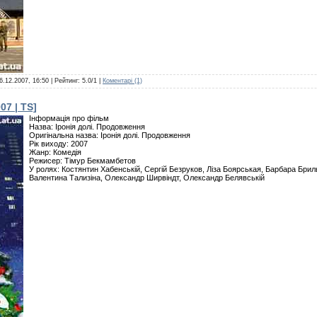
6.12.2007, 16:50
| Рейтинг: 5.0/1 |
Коментарі (1)
07 | TS]
Інформація про фільм
Назва: Іронія долі. Продовження
Оригінальна назва: Іронія долі. Продовження
Рік виходу: 2007
Жанр: Комедія
Режисер: Тімур Бекмамбетов
У ролях: Костянтин Хабенській, Сергій Безруков, Ліза Боярськая, Барбара Брил
Валентина Тализіна, Олександр Ширвіндт, Олександр Белявській