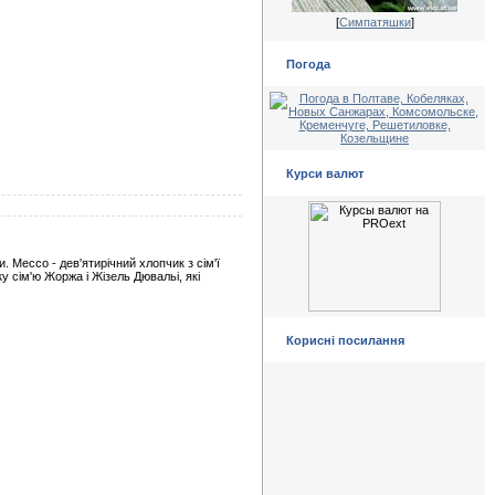
[
Симпатяшки
]
Погода
Курси валют
. Мессо - дев'ятирічний хлопчик з сім'ї
 сім'ю Жоржа і Жізель Дювальі, які
Корисні посилання