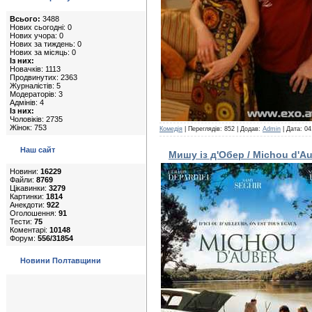
Всього:
3488
Нових сьогодні: 0
Нових учора: 0
Нових за тиждень: 0
Нових за місяць: 0
Із них:
Новачків: 1113
Продвинутих: 2363
Журналістів: 5
Модераторів: 3
Адмінів: 4
Із них:
Чоловіків: 2735
Жінок: 753
Комедія
| Переглядів: 852 | Додав:
Admin
| Дата:
04
Наш сайт
Мишу із д'Обер / Michou d'Au
Новини:
16229
Файли:
8769
Цікавинки:
3279
Картинки:
1814
Анекдоти:
922
Оголошення:
91
Тести:
75
Коментарі:
10148
Форум:
556/31854
Новини Полтавщини