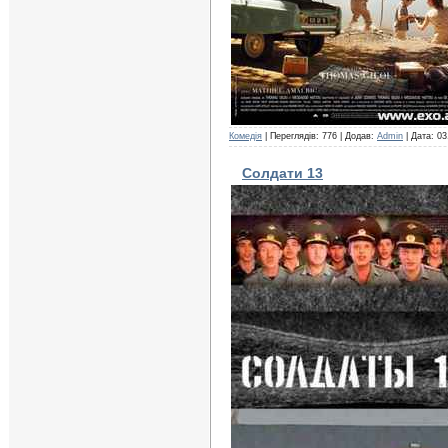
Комедія
| Переглядів: 776 | Додав:
Admin
| Дата:
03
Солдати 13