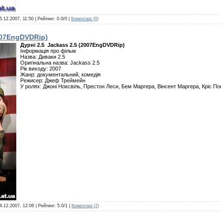
5.12.2007, 11:50
| Рейтинг: 0.0/0 |
Коментарі (0)
007EngDVDRip)
Дурні 2.5 Jackass 2.5 (2007EngDVDRip)
Інформація про фільм
Назва: Диваки 2.5
Оригінальна назва: Jackass 2.5
Рік виходу: 2007
Жанр: документальний, комедія
Режисер: Джеф Треймейн
У ролях: Джоні Ноксвіль, Престон Леси, Бем Маргера, Вінсент Маргера, Кріс Понт
4.12.2007, 12:06
| Рейтинг: 5.0/1 |
Коментарі (2)