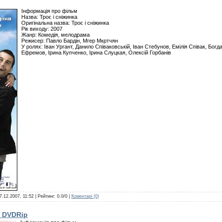
Інформація про фільм
Назва: Троє і сніжинка
Оригінальна назва: Троє і сніжинка
Рік виходу: 2007
Жанр: Комедія, мелодрама
Режисер: Павло Бардін, Мгер Мкртчян
У ролях: Іван Ургант, Данило Співаковській, Іван Стебунов, Емілія Співак, Бо
Ефремов, Ірина Купченко, Ірина Слуцкая, Олексій Горбанів
7.12.2007, 11:52
| Рейтинг: 0.0/0 |
Коментарі (0)
) DVDRip