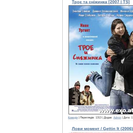
Троє та сніжинка [2007 | TS]
Комедія
| Переглядів: 1313 | Додав:
Admin
| Дата:
1
Лови момент / Gettin It (2006