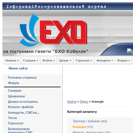
Новини +
Галерея +
Файли +
Цікаве +
Гороскоп +
Анекдоти +
Форум +
Меню сайту
Головна сторінка
Форум
Галерея
Цікавинки
Дошка оголошень
Файли
»
Відео
» Комедія
Каталог файлів
Категорії каталогу
Анекдоти, СМСки...
Тести
Триллер / бойовик
[860]
Гороскоп
Комедія
[575]
Безкоштовна
Фентезі, фантастика
відправка СМС
[382]