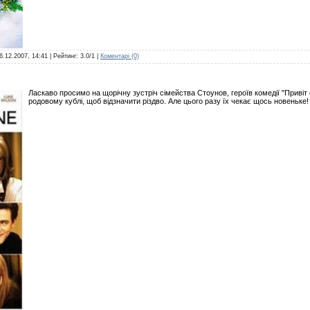
6.12.2007, 14:41
| Рейтинг: 3.0/1 |
Коментарі (0)
Ласкаво просимо на щорічну зустріч сімейства Стоунов, героїв комедії "Привіт 
родовому кублі, щоб відзначити різдво. Але цього разу їх чекає щось новеньке!