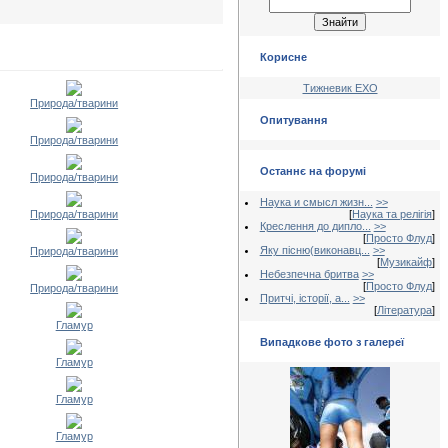
Корисне
Тижневик ЕХО
Природа/тварини
Опитування
Природа/тварини
Останнє на форумі
Природа/тварини
Наука и смысл жизн...
>>
Природа/тварини
[
Наука та релігія
]
Креслення до дипло...
>>
[
Просто Флуд
]
Яку пісню(виконавц...
>>
Природа/тварини
[
Музикайф
]
Небезпечна бритва
>>
[
Просто Флуд
]
Природа/тварини
Притчі, історії, а...
>>
[
Література
]
Гламур
Випадкове фото з галереї
Гламур
Гламур
Гламур