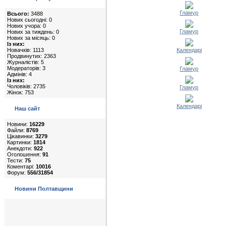
Гламур
Всього:
3488
Нових сьогодні: 0
Нових учора: 0
Гламур
Нових за тиждень: 0
Нових за місяць: 0
Із них:
Календарі
Новачків: 1113
Продвинутих: 2363
Журналістів: 5
Модераторів: 3
Гламур
Адмінів: 4
Із них:
Чоловіків: 2735
Гламур
Жінок: 753
Календарі
Наш сайт
Новини:
16229
Файли:
8769
Цікавинки:
3279
Картинки:
1814
Анекдоти:
922
Оголошення:
91
Тести:
75
Коментарі:
10016
Форум:
556/31854
Новини Полтавщини