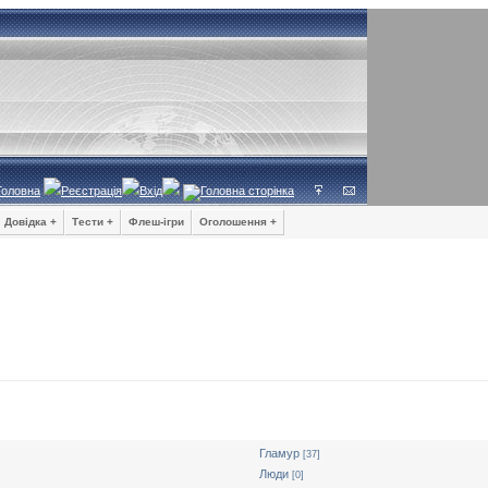
Головна
Реєстрація
Вхід
Довідка +
Тести +
Флеш-ігри
Оголошення +
Гламур
[37]
Люди
[0]