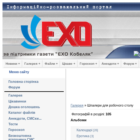
Новини +
Галерея +
Файли +
Цікаве +
Гороскоп +
Анекдоти +
Форум +
Меню сайту
Головна сторінка
Форум
Галерея
Цікавинки
Галерея
» Шпалери для робочого столу
Дошка оголошень
Каталог файлів
Фотографій в розділі:
105
Анекдоти, СМСки...
Альбоми
Тести
Гороскоп
Календарі
[26]
Безкоштовна
Еротика
[3]
відправка СМС