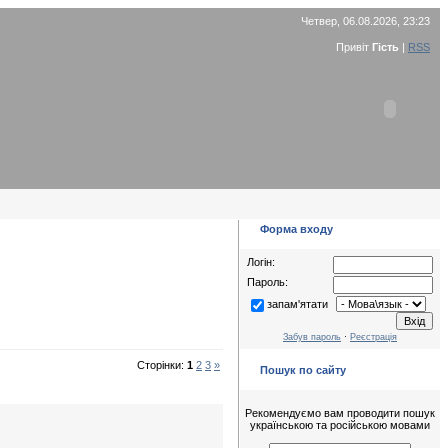
Четвер, 06.08.2026, 23:23
Привіт
Гість
|
RSS
Форма входу
Логін:
Пароль:
запам'ятати
Забув пароль
·
Реєстрація
Сторінки:
1
2
3
»
Пошук по сайту
Рекомендуємо вам проводити пошук
українською та російською мовами