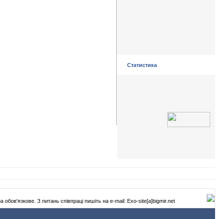
Статистика
обов'язкове. З питань співпраці пишіть на e-mail: Exo-site[а]bigmir.net