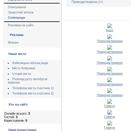
Природа/тварини
[37]
Опитування
Зворотній зв'язок
Співпраця
Реклама на сайті
Інше
Реклама
Природа/тварини
Фільми
Природа/тварини
Наше місто
Природа/тварини
Кобеляцька міська рада
Місто Кобеляки
Природа/тварини
Історія міста
Розклад руху автобусів
Кобеляк
Природа/тварини
Телефони міста (частина 1)
Телефони міста (частина 2)
Природа/тварини
Хто на сайті
Гламур
Онлайн всього:
3
Гламур
Гостей:
3
Користувачів:
0
Гламур
Наші користувачі