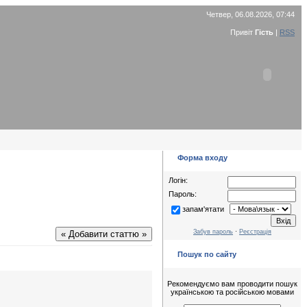
Четвер, 06.08.2026, 07:44
Привіт
Гість
|
RSS
Форма входу
Логін:
Пароль:
запам'ятати
Забув пароль
·
Реєстрація
« Добавити статтю »
Пошук по сайту
Рекомендуємо вам проводити пошук
українською та російською мовами