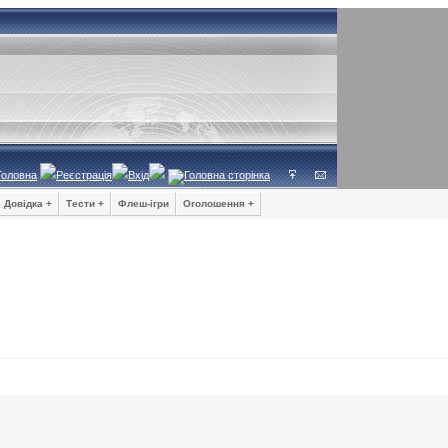
Головна
Реєстрація
Вхід
Довідка +
Тести +
Флеш-ігри
Оголошення +