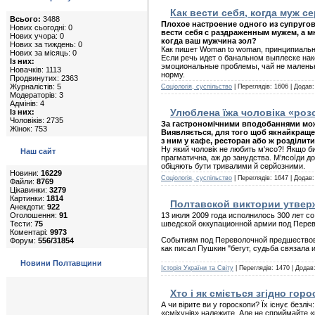
Как вести себя, когда муж с
Всього:
3488
Плохое настроение одного из супругов
Нових сьогодні: 0
вести себя с раздраженным мужем, а мн
Нових учора: 0
когда ваш мужчина зол?
Нових за тиждень: 0
Как пишет Woman to woman, принципиальн
Нових за місяць: 0
Если речь идет о банальном выплеске на
Із них:
эмоциональные проблемы, чай не маленький
Новачків: 1113
норму.
Продвинутих: 2363
Журналістів: 5
Соціологія, суспільство
| Переглядів: 1606 | Додав
Модераторів: 3
Адмінів: 4
Улюблена їжа чоловіка «роз
Із них:
Чоловіків: 2735
За гастрономічними вподобаннями мож
Жінок: 753
Виявляється, для того щоб якнайкраще
з ним у кафе, ресторан або ж розділи
Ну який чоловік не любить м'ясо?! Якщо б
Наш сайт
прагматична, аж до занудства. М’ясоїди до
обіцяють бути тривалими й серйозними.
Новини:
16229
Соціологія, суспільство
| Переглядів: 1647 | Додав
Файли:
8769
Цікавинки:
3279
Картинки:
1814
Полтавской виктории утверж
Анекдоти:
922
Оголошення:
91
13 июля 2009 года исполнилось 300 лет с
Тести:
75
шведской оккупационной армии под Перев
Коментарі:
9973
Событиям под Переволочной предшествовал
Форум:
556/31854
как писал Пушкин "бегут, судьба связала и
Новини Полтавщини
Історія України та Світу
| Переглядів: 1470 | Додав
Хто i як сміється згідно гор
А чи вірите ви у гороскопи? Їх існує безл
«сміхунів» належите. Але не сприймайте «