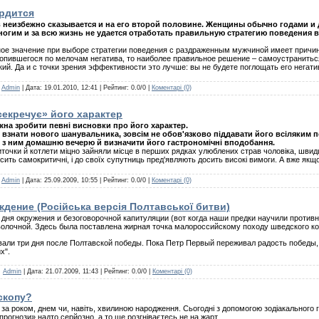
ердится
 неизбежно сказывается и на его второй половине. Женщины обычно годами и 
огим и за всю жизнь не удается отработать правильную стратегию поведения в 
ое значение при выборе стратегии поведения с раздраженным мужчиной имеет причина
копившегося по мелочам негатива, то наиболее правильное решение – самоустранитьс
. Да и с точки зрения эффективности это лучше: вы не будете поглощать его негатив
:
Admin
| Дата:
19.01.2010, 12:41
| Рейтинг: 0.0/0 |
Коментарі (0)
секречує» його характер
на зробити певні висновки про його характер.
 взнати нового шанувальника, зовсім не обов'язково піддавати його всіляким 
ти з ним домашню вечерю й визначити його гастрономічні вподобання.
иточки й котлети міцно зайняли місце в перших рядках улюблених страв чоловіка, швид
сить самокритичні, і до своїх супутниць пред'являють досить високі вимоги. А вже якщо 
:
Admin
| Дата:
25.09.2009, 10:55
| Рейтинг: 0.0/0 |
Коментарі (0)
дение (Російська версія Полтавської битви)
о дня окружения и безоговорочной капитуляции (вот когда наши предки научили против
олочной. Здесь была поставлена жирная точка малороссийскому походу шведского ко
и три дня после Полтавской победы. Пока Петр Первый переживал радость победы, е
х".
:
Admin
| Дата:
21.07.2009, 11:43
| Рейтинг: 0.0/0 |
Коментарі (0)
оскопу?
іч: за роком, днем чи, навіть, хвилиною народження. Сьогодні з допомогою зодіакального
прогнози» надто серйозно, а то ще розгніваєтесь не на жарт