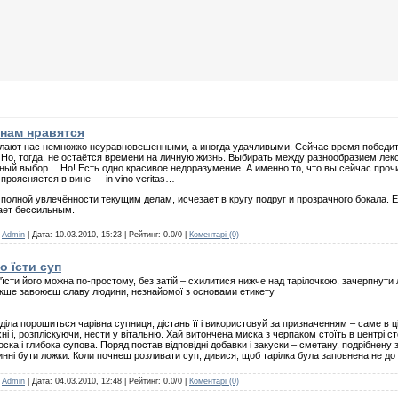
нам нравятся
елают нас немножко неуравновешенными, а иногда удачливыми. Сейчас время победите
Но, тогда, не остаётся времени на личную жизнь. Выбирать между разнообразием лекси
енный выбор… Но! Есть одно красивое недоразумение. А именно то, что вы сейчас пр
роясняется в вине — in vino veritas…
полной увлечённости текущим делам, исчезает в кругу подруг и прозрачного бокала. 
ает бессильным.
:
Admin
| Дата:
10.03.2010, 15:23
| Рейтинг: 0.0/0 |
Коментарі (0)
о їсти суп
з'їсти його можна по-простому, без затій – схилитися нижче над тарілочкою, зачерпнути
накше завоюєш славу людини, незнайомої з основами етикету
 діла порошиться чарівна супниця, дістань її і використовуй за призначенням – саме в ц
хні і, розпліскуючи, нести у вітальню. Хай витончена миска з черпаком стоїть в центрі ст
оска і глибока супова. Поряд постав відповідні добавки і закуски – сметану, подрібнену з
инні бути ложки. Коли почнеш розливати суп, дивися, щоб тарілка була заповнена не до 
:
Admin
| Дата:
04.03.2010, 12:48
| Рейтинг: 0.0/0 |
Коментарі (0)