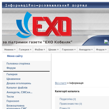
Новини +
Галерея +
Файли +
Цікаве +
Гороскоп +
Анекдоти +
Форум +
Меню сайту
Головна сторінка
Форум
Галерея
Цікавинки
Всі статті
» Інформація
Дошка оголошень
Каталог файлів
Категорії каталога
Анекдоти, СМСки...
Тести
Педагогіка
[0]
Гороскоп
Правознавство
[0]
Безкоштовна
Етика
відправка СМС
[0]