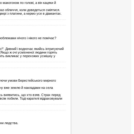
 макогоном по головi, а вiн кацяки й
раз обличчя, коли доведеться смiятися.
верi з платини, а кермо усе в дiамантах.
облемами нічого і нікого не помічає?
с!". Дивний і водночас якийсь інтригуючий
. Якщо ж очі усміхненої людини горять
авіть викликає у перехожих усмішку у
онуючи умови Берестейського мирного
ену вже землю й накладами на села
ись виявитись, що хто взяв. Страх перед
всім побили. Тоді карателі відраховували
ини людства.