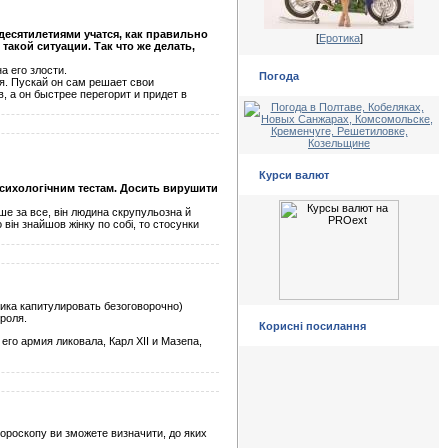
десятилетиями учатся, как правильно
[
Еротика
]
такой ситуации. Так что же делать,
 его злости.
Погода
я. Пускай он сам решает свои
, а он быстрее перегорит и придет в
Курси валют
психологічним тестам. Досить вирушити
ше за все, він людина скрупульозна й
він знайшов жінку по собі, то стосунки
ника капитулировать безоговорочно)
роля.
Корисні посилання
го армия ликовала, Карл XII и Мазепа,
 гороскопу ви зможете визначити, до яких