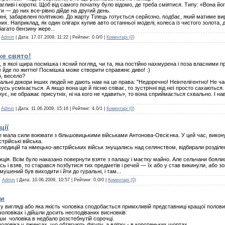
иві i короткі. Щоб вiд самого початку було вiдомо, де треба смiятися. Типу: «Вона його
и — до них все-рiвно дiйде на другий день.
i, забарвленi полiтикою. До жарту Тiлець готується серйозно, подбає, який матиме ви
х. Наприклад, як один олiгарх купив авто останньої моделi, колеса iз чистого золота, д
багато бензину жере...
:
Admin
| Дата:
17.07.2009, 11:22
| Рейтинг: 0.0/0 |
Коментарі (0)
ке свято!
 в якої щира посмішка і ясний погляд, чи та, яка постійно нахмурена і поза власними пр
е йде по життю! Посмішка може створити справжнє диво! :)
, весело?
реальні докори інших людей не дають нам на це права: "Недоречно! Неінтелігентно! Не ча
сь усміхається. А якщо вона ще й пісню співає, то зустрічні від неї просто сахаються
ижує, не ображає присутніх, ні на кого не «давить», то вона сприймається схвально. І н
:
Admin
| Дата:
11.06.2009, 15:16
| Рейтинг: 4.0/1 |
Коментарі (0)
ції
не мала сили воювати з більшовицькими військами Антонова-Овсієнка. У цей час, вик
трійські війська.
спедицій та німецько-австрійських військ знущались над селянством, відбирали розділ
акція. Всім було наказано повернути взяте з палацу і маєтку майно. Але сельчани боял
і взяв, то старався позбутися тих предметів і речей — їх або у став викинули, або зо
мушений був виходити і йти до гуральні, і там...
:
Admin
| Дата:
10.06.2009, 10:57
| Рейтинг: 0.0/0 |
Коментарі (0)
ки
вигляді або яка якість чоловіка сподобається примхливій представниці кращої полов
чоловіках і дійшли досить несподіваних висновків:
и чоловіка в недбало розстебнутій сорочці.
ловіка у джинсах, що обтягують фігуру, а влітку - в коротеньких шортах.