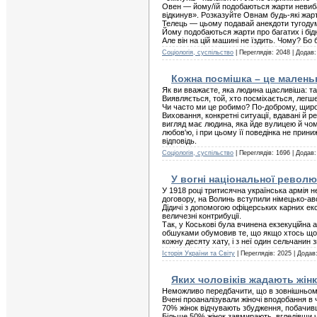
Овен — йому/їй подобаються жарти невибагл
вiдкинув». Розказуйте Овнам будь-які жарт
Телець — цьому подавай анекдоти тугодумн
Йому подобаються жарти про багатих i бiдни
Але вiн на цiй машинi не їздить. Чому? Бо 
Соціологія, суспільство
| Переглядів: 2048 | Додав
Кожна посмішка – це малень
Як ви вважаєте, яка людина щасливіша: та,
Виявляється, той, хто посміхається, легш
Чи часто ми це робимо? По-доброму, щиро
Виховання, конкретні ситуації, вдавані й 
вигляд має людина, яка йде вулицею й чому
любов'ю, і при цьому її поведінка не прин
відповідь.
Соціологія, суспільство
| Переглядів: 1696 | Додав
У вогні національної револю
У 1918 році тритисячна українська армія 
договору, на Волинь вступили німецько-авс
Дідичі з допомогою офіцерських карних ек
величезні контрибуції.
Так, у Коськові була вчинена екзекуційна 
обшуками обумовив те, що якщо хтось щось 
кожну десяту хату, і з неї один сельчанин з
Історія України та Світу
| Переглядів: 2025 | Додав
Яких чоловіків жадають жін
Неможливо передбачити, що в зовнішньому 
Вчені проаналізували жіночі вподобання в 
70% жінок відчувають збудження, побачивш
Більше 50% жінок завмирають, вгледівши чо