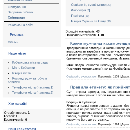
Соціологія, суспільство
[23]
Опитування
Філософія
[0]
Зворотній зв'язок
Політика
[10]
Співпраця
Історія України та Світу
[10]
Реклама на сайті
В розділі матеріалів:
43
Реклама
Показано матеріалів:
1-10
Фільми
Какие мужчины каким женщи
Традиционные взгляды на жизнь иногда д
возможность заработать приличную суму. 
Наше місто
а некто не старается. Это всё - обыкнов
бременем современной женщины. Истина п
Кобеляцька міська рада
Итак, чадра нежности, целомудренности и 
Місто Кобеляки
(извините милые дамы!), когда Фрейд быв
Історія міста
Соціологія, суспільство
| Переглядів: 2153 | Додав
Розклад руху автобусів
Кобеляк
Правила етикету: як прийнят
Телефони міста (частина 1)
Суп – страва народна, ось і здається, що 
Телефони міста (частина 2)
наваристий супчик. Ніколи так не роби! І
Борщ – в супницю
Хто на сайті
Якщо на полиці твого серванта давно і без
або щі, а не розливати їх по тарілках на ку
Онлайн всього:
1
прилади – велика ложка і пара тарілок – пл
Гостей:
1
лаваш, пиріжків. У мисках обов'язково пов
Користувачів:
0
незручно його дегустувати...
Соціологія, суспільство
| Переглядів: 1384 | Додав
Наші користувачі