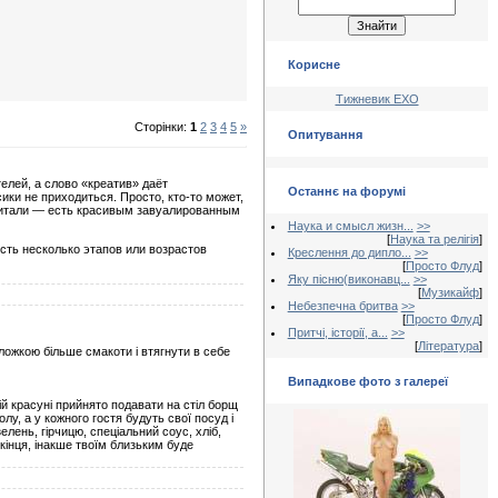
Корисне
Тижневик ЕХО
Сторінки:
1
2
3
4
5
»
Опитування
лей, а слово «креатив» даёт
Останнє на форумі
ки не приходиться. Просто, кто-то может,
очитали — есть красивым завуалированным
Наука и смысл жизн...
>>
[
Наука та релігія
]
Есть несколько этапов или возрастов
Креслення до дипло...
>>
[
Просто Флуд
]
Яку пісню(виконавц...
>>
[
Музикайф
]
Небезпечна бритва
>>
[
Просто Флуд
]
Притчі, історії, а...
>>
[
Література
]
 ложкою більше смакоти і втягнути в себе
Випадкове фото з галереї
ій красуні прийнято подавати на стіл борщ
олу, а у кожного гостя будуть свої посуд і
елень, гірчицю, спеціальний соус, хліб,
кінця, інакше твоїм близьким буде