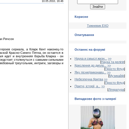
10.05.2010, 16:46
Корисне
Тижневик ЕХО
Опитування
ан Ричсон
ероев сериала, а Кларк Кент наконец-то
Останнє на форумі
ской Красно-Синего Пятна, он остается в
мя идет и внутренняя борьба Кларка - он
Наука и смысл жизн...
>>
предстоит столкнуться с самыми сильными
[
Наука та релігія
]
юбовный треугольник, интриги, заговоры и
Креслення до дипло...
>>
[
Просто Флуд
]
Яку пісню(виконавц...
>>
[
Музикайф
]
Небезпечна бритва
>>
[
Просто Флуд
]
Притчі, історії, а...
>>
[
Література
]
Випадкове фото з галереї