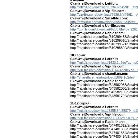
Скачать|Download с Letitbit:
http://letitbit.net/download/6236.6fa459f1...s0
Скачать|Download с Vip-file.com:
http://vip-file.com/download/6839.6fa459f1...
Скачать|Download с Sms4file.com:
http://sms4file.com/download/6558.6fa459f1..
Скачать|Download с Up-file.com:
http://up-file.com/download/6203.6fa459f12
Скачать|Download c Rapidshare:
http://rapidshare.com/files/310299438/Smallvi
http://rapidshare.com/files/310299518/Smallvi
http://rapidshare.com/files/310299521/Smallvi
http://rapidshare.com/files/310298892/Smallvi
10 серия:
Скачать|Download с Letitbit:
http://letitbit.net/download/1630.1c2de7ac...s
Скачать|Download с Vip-file.com:
http://vip-file.com/download/1164.1c2de7ac...
Скачать|Download c shareflare.net:
http://shareflare.net/download/1689.1c2de7..
Скачать|Download c Rapidshare:
http://rapidshare.com/files/343582083/Smallvi
http://rapidshare.com/files/343582080/Smallvi
http://rapidshare.com/files/343582105/Smallvi
http://rapidshare.com/files/343581702/Smallvi
11-12 серия:
Скачать|Download с Letitbit:
http://letitbit.net/download/8355.8fd85079...e1
Скачать|Download с Vip-file.com:
http://vip-file.com/download/8813.8fd85079...
Скачать|Download c Rapidshare:
http://rapidshare.com/files/347401612/Smallv
http://rapidshare.com/files/347401862/Smallv
http://rapidshare.com/files/347401554/Smallv
http://rapidshare.com/files/347400494/Smallv