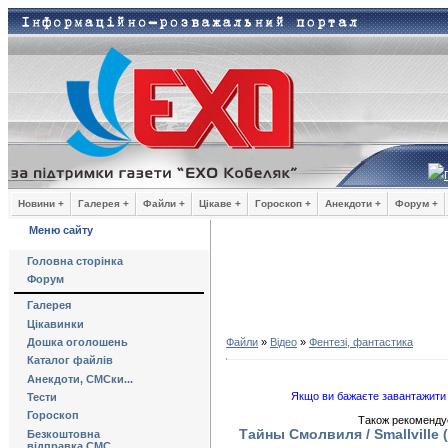
Новини +
Галерея +
Файли +
Цікаве +
Гороскоп +
Анекдоти +
Форум +
Меню сайту
Головна сторінка
Форум
Галерея
Цікавинки
Дошка оголошень
Файли
»
Відео
»
Фентезі, фантастика
Каталог файлів
Анекдоти, СМСки...
Якщо ви бажаєте завантажити 
Тести
Гороскоп
Також рекомендує
Тайны Смолвиля / Smallville 
Безкоштовна
відправка СМС