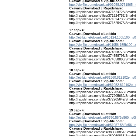
Скачать|Download с Vip-file.com:
http://vip-file.com/download/01058.0761865...
Скачать|Download c Rapidshare:
http://rapidshare.com/files/371824728/Smallvi
http://rapidshare.com/files/371824757/Smallvi
http://rapidshare.com/files/371824736/Smallvi
http://rapidshare.com/files/371825475/Smallvi
17 серия:
Скачать|Download с Letitbit:
http://letitbit.net/download/15124.155b100...s
Скачать|Download с Vip-file.com:
http://vip-file.com/download/11056.155b100...
Скачать|Download c Rapidshare:
http://rapidshare.com/files/374558773/Smallvi
http://rapidshare.com/files/374558795/Smallvi
http://rapidshare.com/files/374558803/Smallvi
http://rapidshare.com/files/374558186/Smallvi
18 серия:
Скачать|Download с Letitbit:
http://letitbit.net/download/81560.812102e...s
Скачать|Download с Vip-file.com:
http://vip-file.com/download/81052.812102e..
Скачать|Download c Rapidshare:
http://rapidshare.com/files/377205663/Smallvi
http://rapidshare.com/files/377205632/Smallvi
http://rapidshare.com/files/377205649/Smallvi
http://rapidshare.com/files/377205268/Smallvi
19 серия:
Скачать|Download с Letitbit:
http://letitbit.net/download/5760.58f2e560...s
Скачать|Download с Vip-file.com:
http://vip-file.com/download/51057.58f2e56...
Скачать|Download c Rapidshare:
http://rapidshare.com/files/380060851/Smallvi
http://rapidshare.com/files/380060835/Smallvi