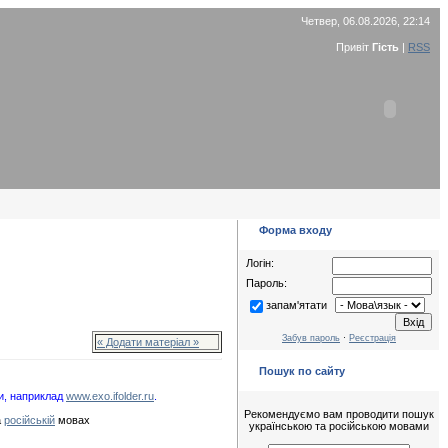
Четвер, 06.08.2026, 22:14
Привіт
Гість
|
RSS
Форма входу
Логін:
Пароль:
запам'ятати
Забув пароль
·
Реєстрація
« Додати матеріал »
Пошук по сайту
и, наприклад
www.exo.ifolder.ru
.
Рекомендуємо вам проводити пошук
а
російській
мовах
українською та російською мовами