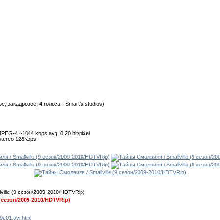
, закадровое, 4 голоса - Smart's studios)
MPEG-4 ~1044 kbps avg, 0.20 bit/pixel
tereo 128Kbps -
9 сезон/2009-2010/HDTVRip)
09e01.avi.html