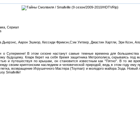
ама, Сериал
s
а Дьюрэнс, Аарон Эшмор, Кессиди Фримэн,Сэм Уитвер, Джастин Хартли, Эри Коэн, Ал
и о Супермене! В этом сезоне настанут самые темные времена для большинства г
ому будущему. Кларк берет на себя бремя защитника Метрополиса, скрываясь под ма
стью и путешествуя по крышам, он становится известным как "Пятно". В то же вре
между своим криптонским наследием и человеческой природой, ведь в этом году ему 
улетка, возвращение Игрушечного Мастера (Toyman) и молодого майора Зода. Новый л
у Smallville!