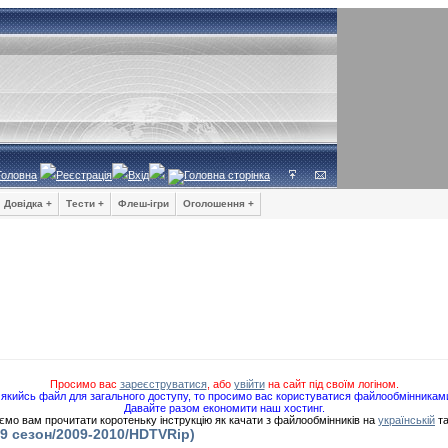
Головна
Реєстрація
Вхід
Довідка +
Тести +
Флеш-ігри
Оголошення +
Просимо вас
зареєструватися
, або
увійти
на сайт під своїм логіном.
якийсь файл для загального доступу, то просимо вас користуватися файлообмінникам
Давайте разом економити наш хостинг.
мо вам прочитати коротеньку інструкцію як качати з файлообмінників на
українській
т
(9 сезон/2009-2010/HDTVRip)