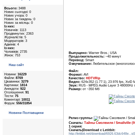
Всього:
3488
Нових сьогодні: 0
Нових учора: 0
Нових за тиждень: 0
Нових за місяць: 0
Із них:
Новачків: 1113
Продвинутих: 2363
Журналістів: 5
Модераторів: 3
Адмінів: 4
Із них:
Чоловіків: 2735
Выпущено:
Warner Bros.; USA
Жінок: 753
Продолжительность:
~40 минут
Перевод:
Smart
Озвучивание:
Любительское (многоголосое
Наш сайт
Файл:
Новини:
16229
Формат:
AVI
Файли:
8769
Качество:
HDTVRip
Цікавинки:
3279
Видео:
624x352 (1.77:1), 23.976 fps, XviD 
Картинки:
1814
Звук:
RUS - MPEG Audio Layer 3 48000Hz s
Анекдоти:
922
Размер:
от ~350 Мб
Оголошення:
91
Тести:
75
Коментарі:
10011
Форум:
556/31854
Новини Полтавщини
Релиз группы:
Скачать:
Тайны Смолвиля / Smallville (
1 серия:
Скачать|Download с Letitbit:
http://letitbit.net/download/6926.63dc648e...s