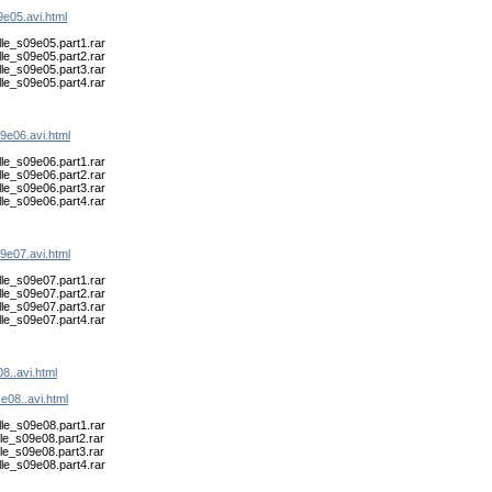
09e05.avi.html
lle_s09e05.part1.rar
lle_s09e05.part2.rar
lle_s09e05.part3.rar
lle_s09e05.part4.rar
09e06.avi.html
lle_s09e06.part1.rar
lle_s09e06.part2.rar
lle_s09e06.part3.rar
lle_s09e06.part4.rar
09e07.avi.html
lle_s09e07.part1.rar
lle_s09e07.part2.rar
lle_s09e07.part3.rar
lle_s09e07.part4.rar
08..avi.html
.e08..avi.html
lle_s09e08.part1.rar
lle_s09e08.part2.rar
lle_s09e08.part3.rar
lle_s09e08.part4.rar