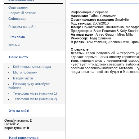
Опитування
Информация о сериале
Зворотній зв'язок
Название:
Тайны Смолвиля
Співпраця
Оригинальное название:
Smallville
Год выхода:
2009/2010
Реклама на сайті
Жанр:
Приключения, Фантастика, Мелодр
Продюсеры:
Brian Peterson & Kelly Souder
Авторы идеи:
Alfred Gough, Miles Millar
Реклама
Режиссер:
Тодд Славкин
В ролях:
Том Уэллинг, Эллисон Мэк, Эрик
Фільми
О сериале:
Девятый сезон популярной интерпретаци
cделает первые шаги к своему героическ
Наше місто
тени, передвигаясь с невероятной скоро
чувствует, что должен совершить выбор 
Кобеляцька міська рада
врагами вселенной комиксов: Металло , Р
предательства - всё это будет в 9 сезоне шо
Місто Кобеляки
Історія міста
Розклад руху автобусів
Кобеляк
Телефони міста (частина 1)
Телефони міста (частина 2)
Хто на сайті
Онлайн всього:
2
Гостей:
2
Користувачів:
0
Наші користувачі