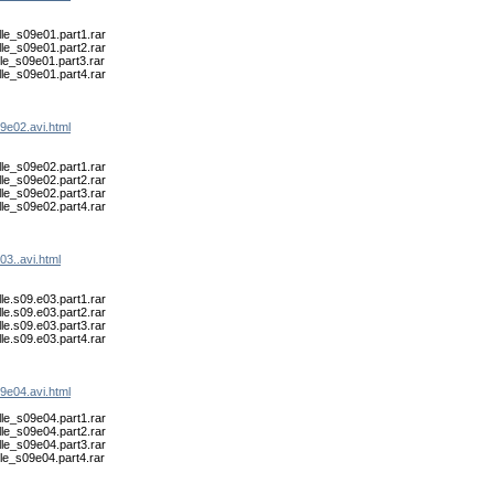
lle_s09e01.part1.rar
lle_s09e01.part2.rar
lle_s09e01.part3.rar
lle_s09e01.part4.rar
09e02.avi.html
lle_s09e02.part1.rar
lle_s09e02.part2.rar
lle_s09e02.part3.rar
lle_s09e02.part4.rar
03..avi.html
lle.s09.e03.part1.rar
lle.s09.e03.part2.rar
lle.s09.e03.part3.rar
lle.s09.e03.part4.rar
09e04.avi.html
lle_s09e04.part1.rar
lle_s09e04.part2.rar
lle_s09e04.part3.rar
lle_s09e04.part4.rar