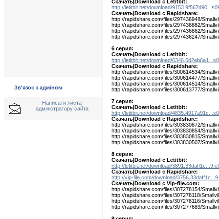
Скачать|Download с Letitbit:
http://letitbit.net/download/9153.9f567d90...s
Скачать|Download c Rapidshare:
http://rapidshare.com/files/297436948/Smallvi
http://rapidshare.com/files/297436882/Smallvi
http://rapidshare.com/files/297436862/Smallvi
http://rapidshare.com/files/297436247/Smallvi
6 серия:
Скачать|Download с Letitbit:
http://letitbit.net/download/6346.6d2eb6a1...s
Скачать|Download c Rapidshare:
http://rapidshare.com/files/300614534/Smallvi
http://rapidshare.com/files/300614477/Smallvi
http://rapidshare.com/files/300614514/Smallvi
Зв'язок з адміном
http://rapidshare.com/files/300613777/Smallvi
7 серия:
Написати листа
Скачать|Download с Letitbit:
адміністратору сайта
http://letitbit.net/download/4835.4917a91c...s
Скачать|Download c Rapidshare:
http://rapidshare.com/files/303830872/Smallvi
http://rapidshare.com/files/303830854/Smallvi
http://rapidshare.com/files/303830815/Smallvi
http://rapidshare.com/files/303830507/Smallvi
8 серия:
Скачать|Download с Letitbit:
http://letitbit.net/download/3891.33daff1c...9.e
Скачать|Download c Rapidshare:
http://vip-file.com/download/3756.33daff1c...9
Скачать|Download с Vip-file.com:
http://rapidshare.com/files/307278154/Smallvi
http://rapidshare.com/files/307278118/Smallvi
http://rapidshare.com/files/307278116/Smallvi
http://rapidshare.com/files/307277689/Smallvi
9 серия: