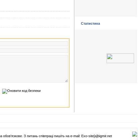
Статистика
обов'язкове. З питань співпраці пишіть на e-mail: Exo-site[а]bigmir.net