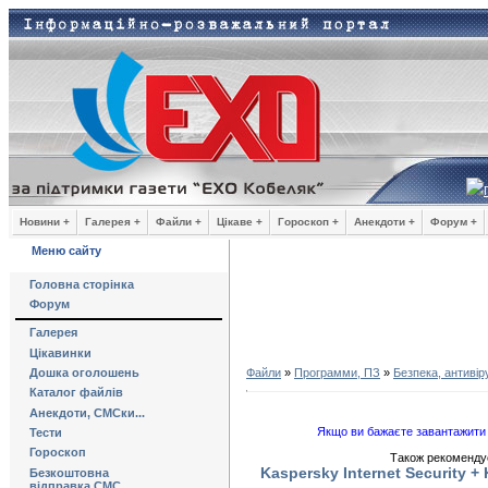
Новини +
Галерея +
Файли +
Цікаве +
Гороскоп +
Анекдоти +
Форум +
Меню сайту
Головна сторінка
Форум
Галерея
Цікавинки
Дошка оголошень
Файли
»
Программи, ПЗ
»
Безпека, антивір
Каталог файлів
Анекдоти, СМСки...
Якщо ви бажаєте завантажити 
Тести
Гороскоп
Також рекомендує
Kaspersky Internet Security + 
Безкоштовна
відправка СМС