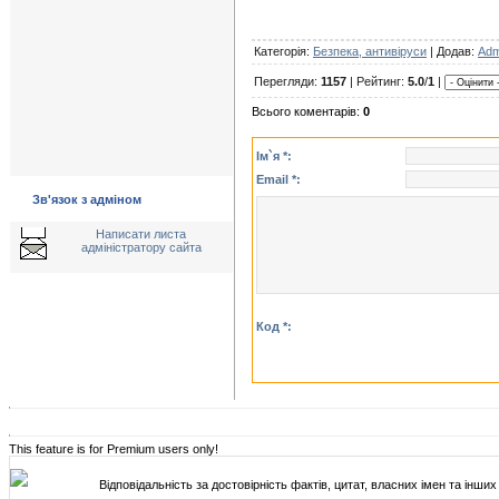
Категорія:
Безпека, антивіруси
| Додав:
Adm
Перегляди:
1157
| Рейтинг:
5.0
/
1
|
Всього коментарів:
0
Ім`я *:
Email *:
Зв'язок з адміном
Написати листа
адміністратору сайта
Код *:
This feature is for Premium users only!
Відповідальність за достовірність фактів, цитат, власних імен та інших