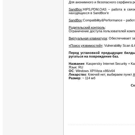
Для анонимного и безопасного серфинга 
SandBox
:HIPS,PDM,OAS – работа в связ
находящихся в SandBox'е
SandBox
:Compatibility&Performance – раб
Родительский контроль
:
Ограничение доступа пользователей комп
Виртуальная клавиатура
: Обеспечивает з
«Поиск уязвимостей»
: Vulnerability Scan &
Перед установкой предыдущие билды у
ругаться на повреждение баз.
Название
: Kaspersky Internet Security + Ka
Язык: RU
ОС
: Windows XP/Vista x86/x64
Лекарство
: Ключей нет, выбираем пункт
А
Размер
: ~ 114 мб
Ск