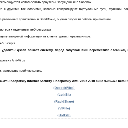
рекомендуется использовать браузеры, запущенные в Sandbox.
ке с другими технологиями, которые контролируют виртуальные пути, функции, р
ота различных приложений в SandBox-е, оценка скорости работы приложений
ьютера к отдельным веб-ресурсам
ащиту вводимой информации от клавиатурных перехватчиков.
 AVZ Scripts
далить! qscan вешает систему, перед запуском КИС переместите qscan.kdl, 
spersky Anti-Virus
ктивировать пробную копию.
ачать: Kaspersky Internet Security + Kaspersky Anti-Virus 2010 build 9.0.0.372 beta 
(DepositFiles)
(LetitBit)
(RapidShare)
(VIPfile)
(HotFile)