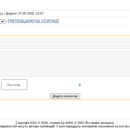
in
| Додано: 07.05.2009, 13:57
Непрацююча ссилка!
|
Copyright EXO © 2026, created by KING © 2007 Всі права захищені.
 відомостей несуть автори публікацій. У разі передруку матеріалів посилання на exo.at.ua 