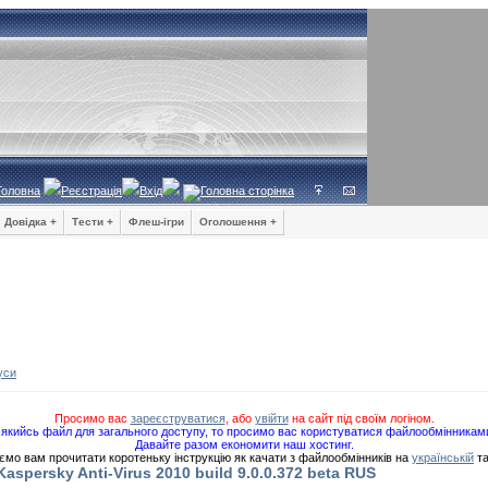
Головна
Реєстрація
Вхід
Довідка +
Тести +
Флеш-ігри
Оголошення +
уси
Просимо вас
зареєструватися
, або
увійти
на сайт під своїм логіном.
якийсь файл для загального доступу, то просимо вас користуватися файлообмінникам
Давайте разом економити наш хостинг.
мо вам прочитати коротеньку інструкцію як качати з файлообмінників на
українській
т
Kaspersky Anti-Virus 2010 build 9.0.0.372 beta RUS