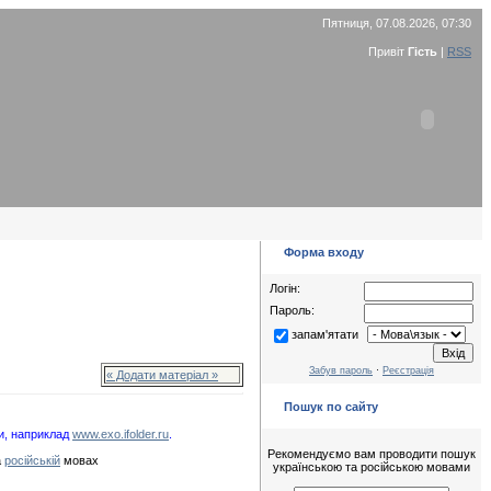
Пятниця, 07.08.2026, 07:30
Привіт
Гість
|
RSS
Форма входу
Логін:
Пароль:
запам'ятати
Забув пароль
·
Реєстрація
« Додати матеріал »
Пошук по сайту
и, наприклад
www.exo.ifolder.ru
.
Рекомендуємо вам проводити пошук
а
російській
мовах
українською та російською мовами