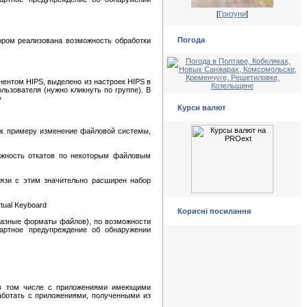
[
Гризуни
]
Погода
ором реализована возможность обработки
ентом HIPS, выделено из настроек HIPS в
льзователя (нужно кликнуть по группе). В
»
Курси валют
- к примеру изменение файловой системы,
ожность откатов по некоторым файловым
язи с этим значительно расширен набор
tual Keyboard
Корисні посилання
 разные форматы файлов), по возможности
дартное предупреждение об обнаружении
 в том числе с приложениями имеющими
аботать с приложениями, полученными из