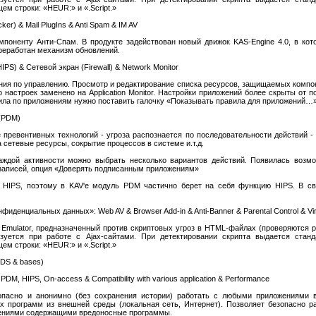
м строки: «HEUR:» и «.Script.»
cker) & Mail PlugIns & Anti Spam & IM AV
мпоненту Анти-Спам. В продукте задействован новый движок KAS-Engine 4.0, в кот
ереработан механизм обновлений.
r (HIPS) & Сетевой экран (Firewall) & Network Monitor
ия по управлению. Просмотр и редактирование списка ресурсов, защищаемых компон
 настроек заменено на Application Monitor. Настройки приложений более скрыты от по
ила по приложениям нужно поставить галочку «Показывать правила для приложений…
 (PDM)
 превентивных технологий - угроза распознается по последовательности действий 
сетевые ресурсы, сокрытие процессов в системе и.т.д.
аждой активности можно выбрать несколько вариантов действий. Появилась возм
записей, опция «Доверять подписанным приложениям»
т HIPS, поэтому в KAV'е модуль PDM частично берет на себя функцию HIPS. В св
иденциальных данных»: Web AV & Browser Add-in & Anti-Banner & Parental Control & Vir
t Emulator, предназначенный против скриптовых угроз в HTML-файлах (проверяются
уется при работе с Ajax-сайтами. При детектировании скрипта выдается стан
м строки: «HEUR:» и «.Script.»
(IDS & bases)
M, HIPS, On-access & Compatibility with various application & Performance
зопасно и анонимно (без сохранения истории) работать с любыми приложениями
х программ из внешней среды (локальная сеть, Интернет). Позволяет безопасно р
ожениями содержащими вредоносные программы.