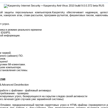
ой защиты персональных компьютеров.Kaspersky обеспечивает надежную, целос
м, хакерских атак, спам-рассылок, программ-руткитов, фишинговых писем, навязчив
т-угроз.
фика в режиме реального времени
IDS/IPS.
ной информации.
и червей.
много (adware) ПО.
онов.
чшено!
ругими IM-клиентами.
ашем компьютере.
сстановления системы.
став
:
 & Advanced Desinfection
 работе с файлами - файловый антивирус
требованию - проверка
етектируемых угроз, базирующихся на скрытии следов своей активности
ного лечения (для случаев уже заражённой системы)
t Emulator, предназначенный против скриптовых угроз в HTML-файлах (проверяются
уется при работе с Ajax-сайтами. При детектировании скрипта выдается стан