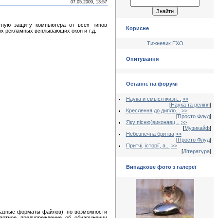
07.05.2009, 13:57
тную защиту компьютера от всех типов
Корисне
ых рекламных всплывающих окон и т.д.
Тижневик ЕХО
Опитування
Останнє на форумі
Наука и смысл жизн...
>>
[
Наука та релігія
]
Креслення до дипло...
>>
[
Просто Флуд
]
Яку пісню(виконавц...
>>
[
Музикайф
]
Небезпечна бритва
>>
[
Просто Флуд
]
Притчі, історії, а...
>>
[
Література
]
Випадкове фото з галереї
 разные форматы файлов), по возможности
дартное предупреждение об обнаружении