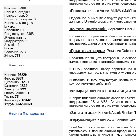
вредоносного объекта с именем, содержаще
Всього:
3488
«Проверка почты и Асек»
: Mail AV (MailChe
Нових сьогодні: 0
Нових учора: 0
Отдельное внимание следует уделить ко
Нових за тиждень: 0
данных в Unicode-формате, и серьезно п
Нових за місяць: 0
Із них:
«Контроль приложений»
: Application Filte
Новачків: 1113
Продвинутих: 2363
В компоненте произошли большие изменен
Журналістів: 5
отдельное окно. Бывшее статическое окно
Модераторів: 3
настройках файрвола чтобы увидеть прав
Адмінів: 4
Із них:
«Проактивная защита»
: Proactive Defense
Чоловіків: 2735
Жінок: 753
Проактивная защита построена на основе
самокопирование некоторой программы на 
Наш сайт
В PDM2 расширен набор эвристик, по к
операциям, контроль системных учетных 
Новини:
16229
Файли:
8769
Внимание! В KAV отсутствует компонен
Цікавинки:
3279
контролируемых действий.
Картинки:
1814
Анекдоти:
922
«Фильтрация онлайн-контента и защита конф
Оголошення:
91
Тести:
75
В эвристическом анализе добавлен Scrip
Коментарі:
10042
содержащих JS и VBS. Активно использ
Форум:
556/31854
вредоносного объекта с именем, содержаще
«Защита от атак»
: Network Attack Blocker 
Новини Полтавщини
«Виртуализация»: SandBox & SandBox with PD
SandBox - технология позволяющая бе
уязвимости к проникновению вредоносны
сомнительных источников в т. ч. с прил