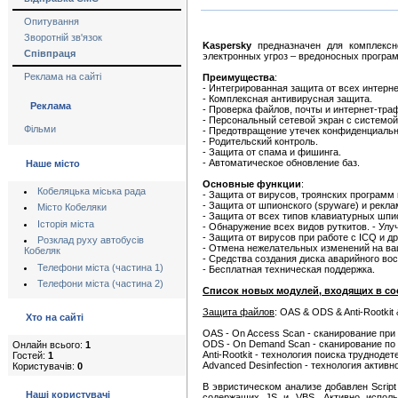
Опитування
Зворотній зв'язок
Kaspersky
предназначен для комплексн
Співпраця
электронных угроз – вредоносных програм
Реклама на сайті
Преимущества
:
- Интегрированная защита от всех интерне
- Комплексная антивирусная защита.
Реклама
- Проверка файлов, почты и интернет-тра
- Персональный сетевой экран с системой 
Фільми
- Предотвращение утечек конфиденциаль
- Родительский контроль.
- Защита от спама и фишинга.
- Автоматическое обновление баз.
Наше місто
Основные функции
:
Кобеляцька міська рада
- Защита от вирусов, троянских программ 
- Защита от шпионского (spyware) и рекла
Місто Кобеляки
- Защита от всех типов клавиатурных шпи
Історія міста
- Обнаружение всех видов руткитов. - Улу
- Защита от вирусов при работе с ICQ и д
Розклад руху автобусів
- Отмена нежелательных изменений на в
Кобеляк
- Средства создания диска аварийного во
Телефони міста (частина 1)
- Бесплатная техническая поддержка.
Телефони міста (частина 2)
Список новых модулей, входящих в со
Защита файлов
: OAS & ODS & Anti-Rootkit
Хто на сайті
OAS - On Access Scan - сканирование при
ODS - On Demand Scan - сканирование по 
Онлайн всього:
1
Anti-Rootkit - технология поиска труднод
Гостей:
1
Advanced Desinfection - технология актив
Користувачів:
0
В эвристическом анализе добавлен Scrip
Наші користувачі
содержащих JS и VBS. Активно использ