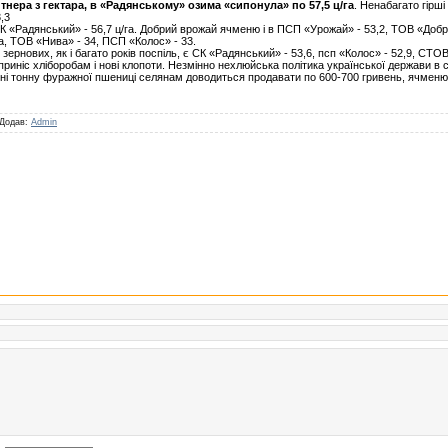
тнера з гектара, в «Радянському» озима «сипонула» по 57,5 ц/га
. Ненабагато гірш
,3
«Радянський» - 56,7 ц/га. Добрий врожай ячменю і в ПСП «Урожай» - 53,2, ТОВ «Добр
а, ТОВ «Нива» - 34, ПСП «Колос» - 33.
зернових, як і багато років поспіль, є СК «Радянський» - 53,6, псп «Колос» - 52,9, СТОВ
иніс хліборобам і нові клопоти. Незмінно нехлюйська політика української держави в с
ині тонну фуражної пшениці селянам доводиться продавати по 600-700 гривень, ячменю 
| Додав:
Admin