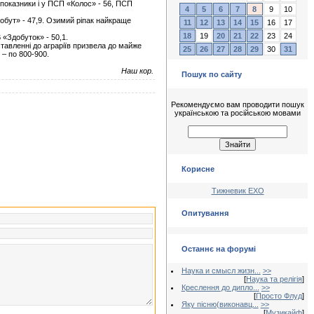
і показники і у ПСП «Колос» - 56, ПСП
4
5
6
7
8
9
10
обут» - 47,9. Озимий ріпак найкраще
11
12
13
14
15
16
17
18
19
20
21
22
23
24
 «Здобуток» - 50,1.
тавленні до аграріїв призвела до майже
25
26
27
28
29
30
31
– по 800-900.
Наш кор.
Пошук по сайту
Рекомендуємо вам проводити пошук
українською та російською мовами
Корисне
Тижневик ЕХО
Опитування
Останнє на форумі
Наука и смысл жизн...
>>
[
Наука та релігія
]
Креслення до дипло...
>>
[
Просто Флуд
]
Яку пісню(виконавц...
>>
[
Музикайф
]