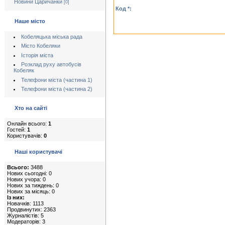
Новини Царичанки
[0]
Код *:
Наше місто
Кобеляцька міська рада
Місто Кобеляки
Історія міста
Розклад руху автобусів
Кобеляк
Телефони міста (частина 1)
Телефони міста (частина 2)
Хто на сайті
Онлайн всього:
1
Гостей:
1
Користувачів:
0
Наші користувачі
Всього:
3488
Нових сьогодні: 0
Нових учора: 0
Нових за тиждень: 0
Нових за місяць: 0
Із них:
Новачків: 1113
Продвинутих: 2363
Журналістів: 5
Модераторів: 3