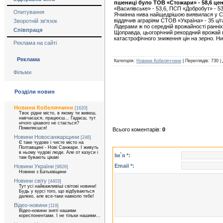
пшениці було ТОВ «Стожари» - 58,6 цен
«Василівське» - 53,6, ПСП «Добробут» - 53
Опитування
Ячмінна нива найщедрішою виявилася у СК 
віддячив аграріям СТОВ «Україна» - 35 ц/г
Зворотній зв'язок
Лідерами ж по середній врожайності ранніх 
Співпраця
Щоправда, цьогорічний рекордний врожай пр
катастрофічного зниження цін на зерно. Н
Реклама на сайті
Реклама
Категорія:
Новини Кобеляччини
| Переглядів: 730 
Фільми
Розділи новин
Новини Кобеляччини
[1620]
Твоє рідне місто, в якому ти живеш,
навчаєшся, працюєш... Гадаєш, тут
нічого цікавого не стається?
Помиляєшся!
Всього коментарів:
0
Новини Новосанжарщини
[246]
Є таке чудове і чисте місто на
Полтавщині - Нові Санжари. І живуть
в ньому чудові люди. Але от казуси і
Ім`я *:
там бувають цікаві
Email *:
Новини України
[9826]
Новини з Батьківщини
Новини світу
[4403]
Тут усі найважливіші світові новини!
Будь у курсі того, що відбуваються
далеко, але все-таки навколо тебе!
Відео-новини
[119]
Відео-новини зняті нашими
кореспонентами. І не тільки нашими...