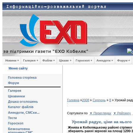
Новини +
Галерея +
Файли +
Цікаве +
Гороскоп +
Анекдоти +
Форум +
Меню сайту
Головна сторінка
Форум
Галерея
Цікавинки
Головна
»
2008
»
Серпень
»
8
» Урожай радує
Дошка оголошень
Каталог файлів
Анекдоти, СМСки...
Сортувати по
▼ Переглядах
▼ Рейтингу
Тести
Урожай радує, ціни на нього 
Гороскоп
Жнива в Кобеляцькому районі стрімко 
Безкоштовна
збирають ранні зернові на площі 1200-1
відправка СМС