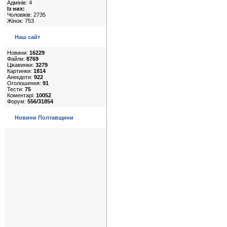
Адмінів: 4
Із них:
Чоловіків: 2735
Жінок: 753
Наш сайт
Новини:
16229
Файли:
8769
Цікавинки:
3279
Картинки:
1814
Анекдоти:
922
Оголошення:
91
Тести:
75
Коментарі:
10052
Форум:
556/31854
Новини Полтавщини