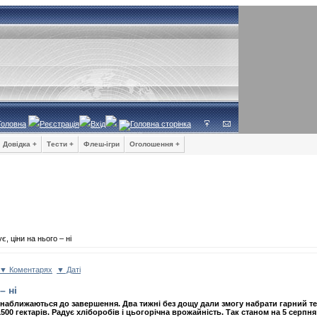
Головна
Реєстрація
Вхід
Довідка +
Тести +
Флеш-ігри
Оголошення +
, ціни на нього – ні
▼ Коментарях
▼ Даті
– ні
наближаються до завершення. Два тижні без дощу дали змогу набрати гарний те
500 гектарів. Радує хліборобів і цьогорічна врожайність. Так станом на 5 серпн