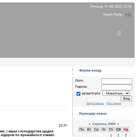
Пятниця, 07.08.2026, 15:06
Привіт
Гість
|
RSS
Форма входу
Логін:
Пароль:
запам'ятати
Забув пароль
·
Реєстрація
Календар новин
«
Серпень 2008
»
10:37
Пн
Вт
Ср
Чт
Пт
Сб
Нд
мп, і зараз господарства щодня
я лідером по врожайності озимої
1
2
3