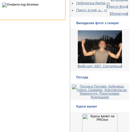
Небезпечна бритва
>>
[
Просто Флуд
]
Притчі, історії, а...
>>
[
Література
]
Випадкове фото з галереї
[
Байк-шоу 2007. Світлогірськ
]
Погода
Курси валют