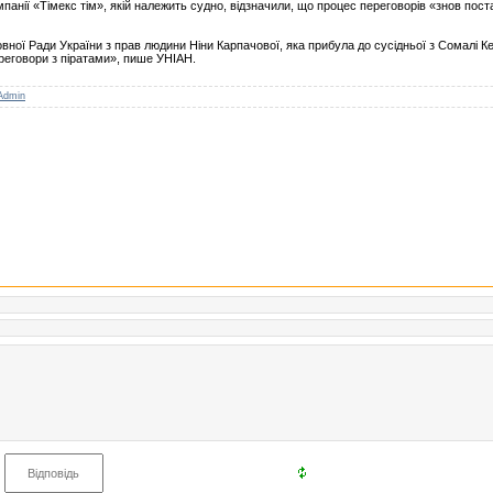
мпанії «Тімекс тім», якій належить судно, відзначили, що процес переговорів «знов пос
ої Ради України з прав людини Ніни Карпачової, яка прибула до сусідньої з Сомалі Кен
ереговори з піратами», пише УНІАН.
Admin