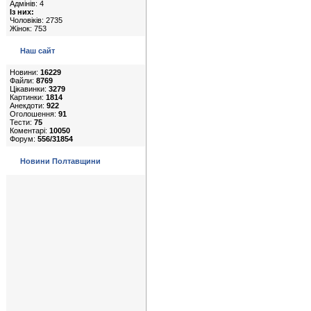
Адмінів: 4
Із них:
Чоловіків: 2735
Жінок: 753
Наш сайт
Новини:
16229
Файли:
8769
Цікавинки:
3279
Картинки:
1814
Анекдоти:
922
Оголошення:
91
Тести:
75
Коментарі:
10050
Форум:
556/31854
Новини Полтавщини