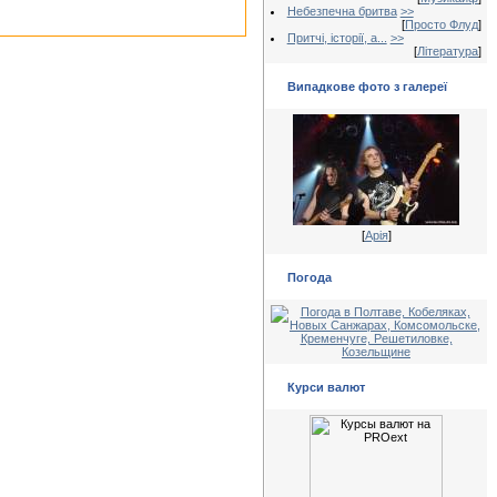
Небезпечна бритва
>>
[
Просто Флуд
]
Притчі, історії, а...
>>
[
Література
]
Випадкове фото з галереї
[
Арія
]
Погода
Курси валют