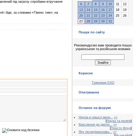
тавлений під загрозу спробами втручання
6
7
8
9
10
11
12
13
14
15
16
17
18
19
ії і йде, за словами «Тімекс тим», на
20
21
22
23
24
25
26
27
28
29
30
31
Пошук по сайту
Рекомендуємо вам проводити пошук
українською та російською мовами
Корисне
Тижневик ЕХО
Опитування
Останнє на форумі
Наука и смысл жизн...
>>
[
Наука та релігія
]
Креслення до дипло...
>>
[
Просто Флуд
]
Яку пісню(виконавц...
>>
[
Музикайф
]