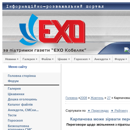
Новини +
Галерея +
Файли +
Цікаве +
Гороскоп +
Анекдоти +
Форум +
Меню сайту
Головна сторінка
Форум
Галерея
Цікавинки
Головна
»
2008
»
Жовтень
»
27
» Карпачова 
Дошка оголошень
Каталог файлів
Анекдоти, СМСки...
Сортувати по
▼ Переглядах
▼ Рейтингу
Тести
Карпачова може зірвати пер
Гороскоп
Переговори щодо звільнення з піратськ
Безкоштовна
відправка СМС