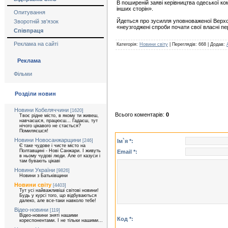
В поширеній заяві керівництва одеської ко
інших сторін».
Опитування
Йдеться про зусилля уповноваженої Верховн
Зворотній зв'язок
«неузгоджені спроби почати свої власні п
Співпраця
Реклама на сайті
Категорія:
Новини світу
| Переглядів: 668 | Додав:
Реклама
Фільми
Розділи новин
Новини Кобеляччини
[1620]
Всього коментарів:
0
Твоє рідне місто, в якому ти живеш,
навчаєшся, працюєш... Гадаєш, тут
нічого цікавого не стається?
Помиляєшся!
Новини Новосанжарщини
Ім`я *:
[246]
Є таке чудове і чисте місто на
Полтавщині - Нові Санжари. І живуть
Email *:
в ньому чудові люди. Але от казуси і
там бувають цікаві
Новини України
[9826]
Новини з Батьківщини
Новини світу
[4403]
Тут усі найважливіші світові новини!
Будь у курсі того, що відбуваються
далеко, але все-таки навколо тебе!
Відео-новини
[119]
Відео-новини зняті нашими
Код *:
кореспонентами. І не тільки нашими...