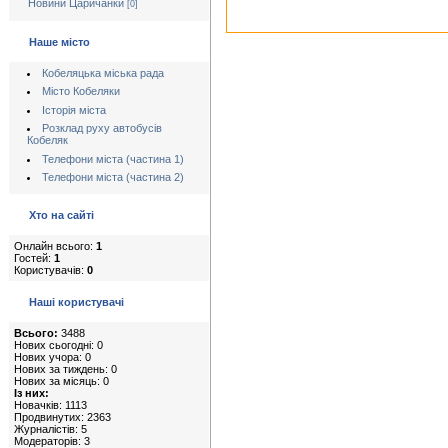
Новини Царичанки
[0]
Наше місто
Кобеляцька міська рада
Місто Кобеляки
Історія міста
Розклад руху автобусів
Кобеляк
Телефони міста (частина 1)
Телефони міста (частина 2)
Хто на сайті
Онлайн всього:
1
Гостей:
1
Користувачів:
0
Наші користувачі
Всього:
3488
Нових сьогодні: 0
Нових учора: 0
Нових за тиждень: 0
Нових за місяць: 0
Із них:
Новачків: 1113
Продвинутих: 2363
Журналістів: 5
Модераторів: 3