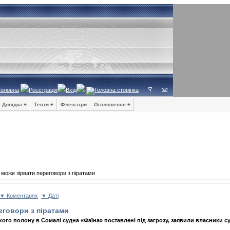
Головна
Реєстрація
Вхід
Довідка +
Тести +
Флеш-ігри
Оголошення +
може зірвати переговори з піратами
▼ Коментарях
▼ Даті
еговори з піратами
ого полону в Сомалі судна «Фаїна» поставлені під загрозу, заявили власники с