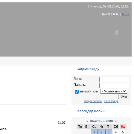
Пятниця, 07.08.2026, 11:51
Привіт
Гість
|
RSS
Форма входу
Логін:
Пароль:
запам'ятати
Забув пароль
·
Реєстрація
Календар новин
«
Жовтень 2008
»
11:07
Пн
Вт
Ср
Чт
Пт
Сб
Нд
удна.
1
2
3
4
5