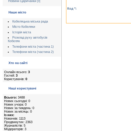
Новини Царичанки
[0]
Код *:
Наше місто
Кобеляцька міська рада
Місто Кобеляки
Історія міста
Розклад руху автобусів
Кобеляк
Телефони міста (частина 1)
Телефони міста (частина 2)
Хто на сайті
Онлайн всього:
3
Гостей:
3
Користувачів:
0
Наші користувачі
Всього:
3488
Нових сьогодні: 0
Нових учора: 0
Нових за тиждень: 0
Нових за місяць: 0
Із них:
Новачків: 1113
Продвинутих: 2363
Журналістів: 5
Модераторів: 3