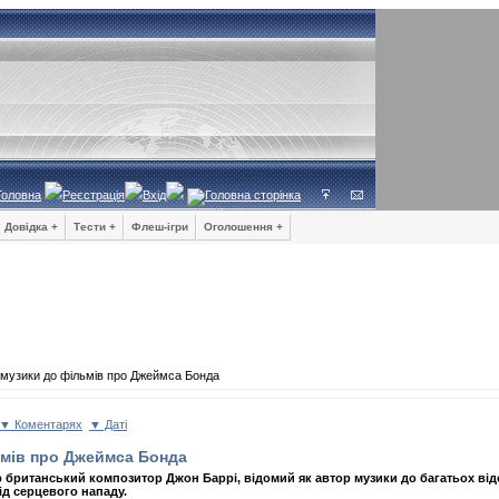
Головна
Реєстрація
Вхід
Довідка +
Тести +
Флеш-ігри
Оголошення +
музики до фільмів про Джеймса Бонда
▼ Коментарях
▼ Даті
ьмів про Джеймса Бонда
 британський композитор Джон Баррі, відомий як автор музики до багатьох відо
ід серцевого нападу.