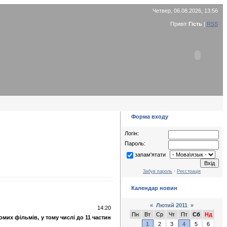
Четвер, 06.08.2026, 13:56
Привіт
Гість
|
RSS
Форма входу
Логін:
Пароль:
запам'ятати
Забув пароль
·
Реєстрація
Календар новин
«
Лютий 2011
»
14:20
Пн
Вт
Ср
Чт
Пт
Сб
Нд
мих фільмів, у тому числі до 11 частин
1
2
3
4
5
6