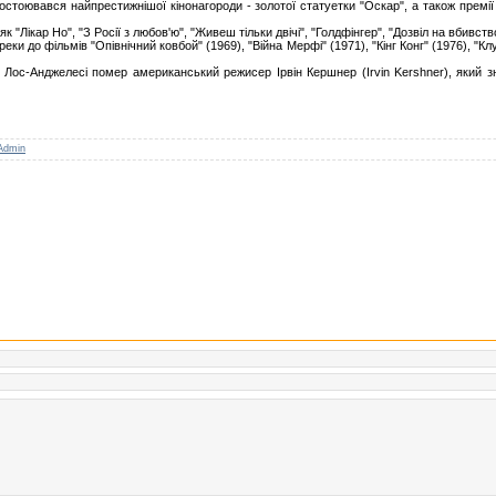
остоювався найпрестижнішої кінонагороди - золотої статуетки "Оскар", а також премії
як "Лікар Но", "З Росії з любов'ю", "Живеш тільки двічі", "Голдфінгер", "Дозвіл на вбивство"
и до фільмів "Опівнічний ковбой" (1969), "Війна Мерфі" (1971), "Кінг Конг" (1976), "Клу
Лос-Анджелесі помер американський режисер Ірвін Кершнер (Irvin Kershner), який зн
Admin