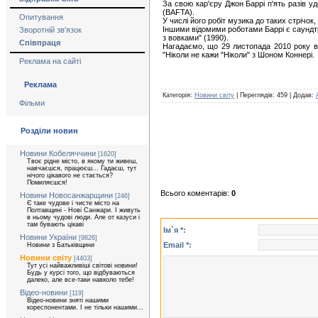
За свою кар'єру Джон Баррі п'ять разів уд
(BAFTA).
Опитування
У числі його робіт музика до таких стрічок, 
Іншими відомими роботами Баррі є саундтрек
Зворотній зв'язок
з вовками" (1990).
Співпраця
Нагадаємо, що 29 листопада 2010 року в 
"Ніколи не кажи "Ніколи" з Шоном Коннері.
Реклама на сайті
Реклама
Категорія:
Новини світу
| Переглядів: 459 | Додав:
Фільми
Розділи новин
Новини Кобеляччини
[1620]
Твоє рідне місто, в якому ти живеш,
навчаєшся, працюєш... Гадаєш, тут
нічого цікавого не стається?
Помиляєшся!
Всього коментарів:
0
Новини Новосанжарщини
[246]
Є таке чудове і чисте місто на
Полтавщині - Нові Санжари. І живуть
в ньому чудові люди. Але от казуси і
там бувають цікаві
Ім`я *:
Новини України
[9826]
Email *:
Новини з Батьківщини
Новини світу
[4403]
Тут усі найважливіші світові новини!
Будь у курсі того, що відбуваються
далеко, але все-таки навколо тебе!
Відео-новини
[119]
Відео-новини зняті нашими
кореспонентами. І не тільки нашими...