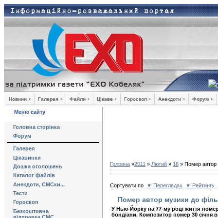
Новини +
Галерея +
Файли +
Цікаве +
Гороскоп +
Анекдоти +
Форум +
Меню сайту
Головна сторінка
Форум
Галерея
Цікавинки
Головна
»
2011
»
Лютий
»
16
» Помер автор 
Дошка оголошень
Каталог файлів
Анекдоти, СМСки...
Сортувати по
▼ Переглядах
▼ Рейтингу
Тести
Помер автор музики до філ
Гороскоп
У Нью-Йорку на 77-му році життя помер
Безкоштовна
бондіани. Композитор помер 30 січня в
відправка СМС