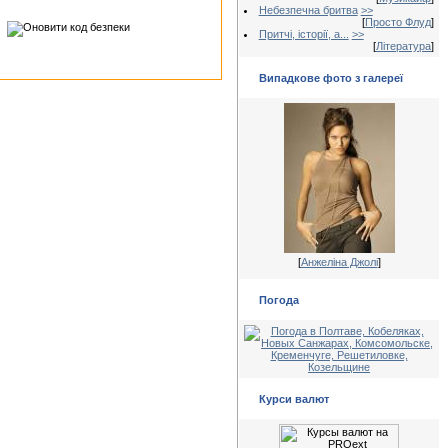
Небезпечна бритва
>>
[
Просто Флуд
]
Притчі, історії, а...
>>
[
Література
]
Випадкове фото з галереї
[
Анжеліна Джолі
]
Погода
Курси валют