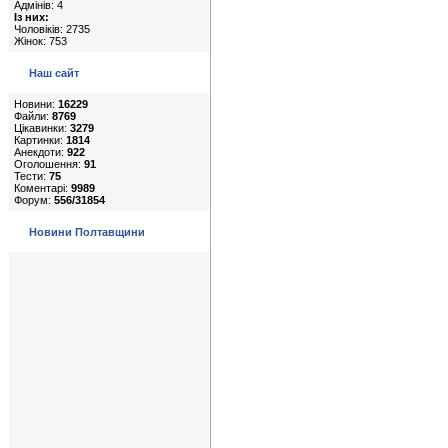
Адмінів: 4
Із них:
Чоловіків: 2735
Жінок: 753
Наш сайт
Новини:
16229
Файли:
8769
Цікавинки:
3279
Картинки:
1814
Анекдоти:
922
Оголошення:
91
Тести:
75
Коментарі:
9989
Форум:
556/31854
Новини Полтавщини