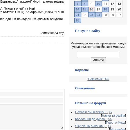
 Британської академії кіно-і телемистецтва
7
8
9
10
11
12
13
, "Іскри з очей" та інші.
14
15
16
17
18
19
20
б Коттон" (1994), "З Африки" (1995), "Танці
21
22
23
24
25
26
27
яв один із найвдаліших фільмів бондіани,
28
Пошук по сайту
http://vezha.org
Рекомендуємо вам проводити пошук
українською та російською мовами
Корисне
Тижневик ЕХО
Опитування
Останнє на форумі
Наука и смысл жизн...
>>
[
Наука та релігія
]
Креслення до дипло...
>>
[
Просто Флуд
]
Яку пісню(виконавц...
>>
[
Музикайф
]