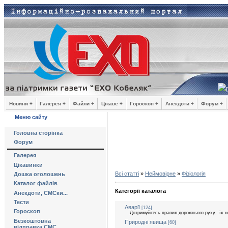
Новини +
Галерея +
Файли +
Цікаве +
Гороскоп +
Анекдоти +
Форум +
Меню сайту
Головна сторінка
Форум
Галерея
Цікавинки
Всі статті
»
Неймовірне
»
Фізіологія
Дошка оголошень
Каталог файлів
Категорії каталога
Анекдоти, СМСки...
Тести
Аварії
[124]
Гороскоп
Дотримуйтесь правил дорожнього руху.. їх н
Безкоштовна
Природні явища
[60]
відправка СМС