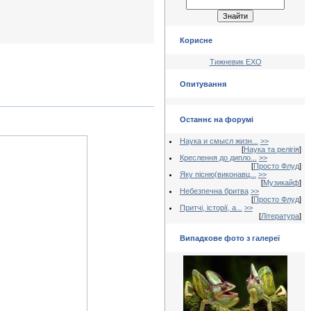
Корисне
Тижневик ЕХО
Опитування
Останнє на форумі
Наука и смысл жизн...
>>
[
Наука та релігія
]
Креслення до дипло...
>>
[
Просто Флуд
]
Яку пісню(виконавц...
>>
[
Музикайф
]
Небезпечна бритва
>>
[
Просто Флуд
]
Притчі, історії, а...
>>
[
Література
]
Випадкове фото з галереї