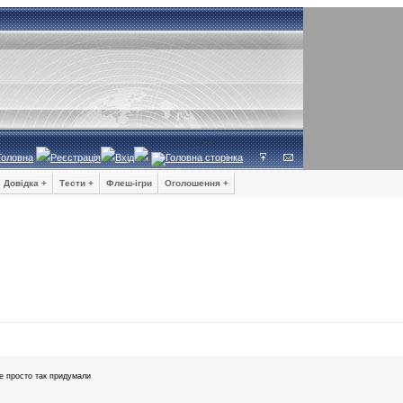
Головна
Реєстрація
Вхід
Довідка +
Тести +
Флеш-ігри
Оголошення +
е просто так придумали