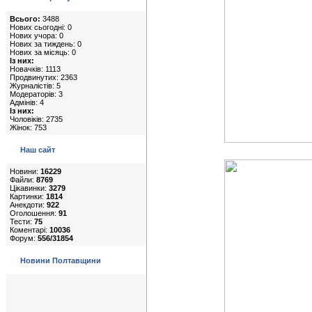
Всього:
3488
Нових сьогодні: 0
Нових учора: 0
Нових за тиждень: 0
Нових за місяць: 0
Із них:
Новачків: 1113
Продвинутих: 2363
Журналістів: 5
Модераторів: 3
Адмінів: 4
Із них:
Чоловіків: 2735
Жінок: 753
Наш сайт
Новини:
16229
Файли:
8769
Цікавинки:
3279
Картинки:
1814
Анекдоти:
922
Оголошення:
91
Тести:
75
Коментарі:
10036
Форум:
556/31854
Новини Полтавщини