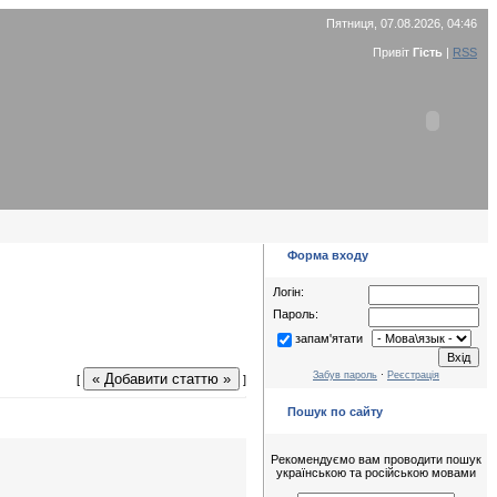
Пятниця, 07.08.2026, 04:46
Привіт
Гість
|
RSS
Форма входу
Логін:
Пароль:
запам'ятати
Забув пароль
·
Реєстрація
« Добавити статтю »
[
]
Пошук по сайту
Рекомендуємо вам проводити пошук
українською та російською мовами