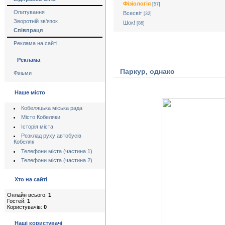
Фізіологія
[57]
Опитування
Всесвіт
[32]
Зворотній зв'язок
Шок!
[86]
Співпраця
Реклама на сайті
Реклама
Паркур, однако
Фільми
Наше місто
Кобеляцька міська рада
Місто Кобеляки
Історія міста
Розклад руху автобусів
Кобеляк
Телефони міста (частина 1)
Телефони міста (частина 2)
Хто на сайті
Онлайн всього:
1
Гостей:
1
Користувачів:
0
Наші користувачі