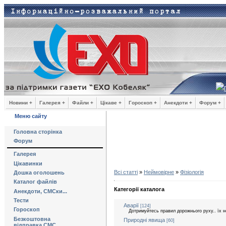
Новини +
Галерея +
Файли +
Цікаве +
Гороскоп +
Анекдоти +
Форум +
Меню сайту
Головна сторінка
Форум
Галерея
Цікавинки
Всі статті
»
Неймовірне
»
Фізіологія
Дошка оголошень
Каталог файлів
Категорії каталога
Анекдоти, СМСки...
Тести
Аварії
[124]
Гороскоп
Дотримуйтесь правил дорожнього руху.. їх н
Безкоштовна
Природні явища
[60]
відправка СМС