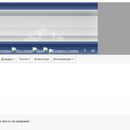
Головна
Реєстрація
Вхід
Довідка +
Тести +
Флеш-ігри
Оголошення +
е просто так придумали