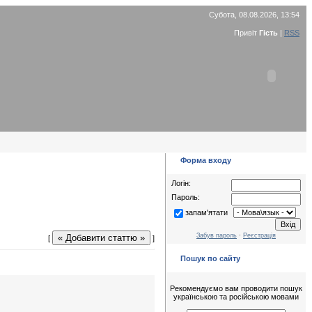
Субота, 08.08.2026, 13:54
Привіт
Гість
|
RSS
Форма входу
Логін:
Пароль:
запам'ятати
Забув пароль
·
Реєстрація
« Добавити статтю »
[
]
Пошук по сайту
Рекомендуємо вам проводити пошук
українською та російською мовами