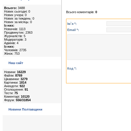
Всього:
3488
Нових сьогодні: 0
Всього коментарів:
0
Нових учора: 0
Нових за тиждень: 0
Нових за місяць: 0
Ім`я *:
Із них:
Новачків: 1113
Email *:
Продвинутих: 2363
Журналістів: 5
Модераторів: 3
Адмінів: 4
Із них:
Чоловіків: 2735
Жінок: 753
Наш сайт
Код *:
Новини:
16229
Файли:
8769
Цікавинки:
3279
Картинки:
1814
Анекдоти:
922
Оголошення:
91
Тести:
75
Коментарі:
10120
Форум:
556/31854
Новини Полтавщини