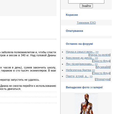
Корисне
Тижневик ЕХО
Опитування
Останнє на форумі
Наука и смысл жизн...
>>
 заболела полиомиелитом и, чтобы спасти
[
Наука та релігія
]
тров и весом в 340 кг. Над головой Дианы
Креслення до дипло...
>>
[
Просто Флуд
]
Яку пісню(виконавц...
>>
[
Музикайф
]
х часов в день), сумев закончить школу,
Небезпечна бритва
>>
на тиражом в сто тысяч экземпляров. В мае
[
Просто Флуд
]
Притчі, історії, а...
>>
[
Література
]
нератор запустить не удалось.
 Диана не смогла перейти к использованию
Випадкове фото з галереї
ость двигаться.