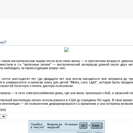
ью?
в таком металлическом ящике почти всю свою жизнь — в трехлетнем возрасте девочка
местили в т.н. "железные легкие" — металлический резервуар длиной около двух ме
гла наблюдать за происходящим вокруг нее.
почти шестьдесят лет (до двадцати лет она могла находиться вне аппарата до тре
 в университете и написав книгу для детей "Blinky, Less Light", которая была прода
своил ей почетную степень доктора психологии.
а умерла — в сети электроснабжения дома, где она жила, произошел сбой, а запасной ге
сственной вентиляции легких использовался в США до середины 50-годов. В свое время
 вентиляции — её позвоночник деформировался со временем и она потеряла возможн
008)