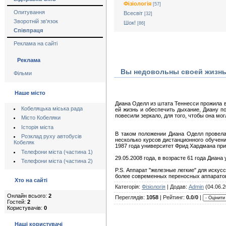
Фізіологія
[57]
Опитування
Всесвіт
[32]
Зворотній зв'язок
Шок!
[86]
Співпраця
Реклама на сайті
Реклама
Вы недовольны своей жизн
Фільми
Наше місто
Диана Оделл из штата Теннесси прожила 
Кобеляцька міська рада
ей жизнь и обеспечить дыхание, Диану по
повесили зеркало, для того, чтобы она мо
Місто Кобеляки
Історія міста
В таком положении Диана Оделл провела 
Розклад руху автобусів
несколько курсов дистанционного обучения
Кобеляк
1987 года университет Фрид Хардмана при
Телефони міста (частина 1)
29.05.2008 года, в возрасте 61 года Диан
Телефони міста (частина 2)
P.S. Аппарат "железные легкие" для иску
более современных переносных аппаратов
Хто на сайті
Категорія:
Фізіологія
| Додав:
Admin
(04.06.2
Онлайн всього:
2
Переглядів:
1058
| Рейтинг:
0.0
/
0
|
Гостей:
2
Користувачів:
0
Наші користувачі