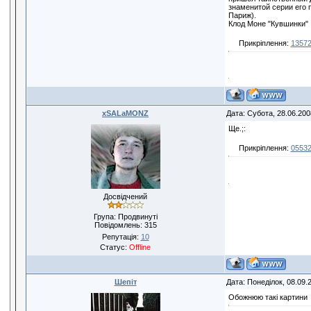
знаменитой серии его 
Париж).
Клод Моне "Кувшинки"
Прикріплення:
13572
xSALaMONZ
Дата: Субота, 28.06.200
Ще.;:
Прикріплення:
05532
Досвідчений
Група: Продвинуті
Повідомлень:
315
Репутація:
10
Статус:
Offline
Шепіт
Дата: Понеділок, 08.09.
Обожнюю такі картини