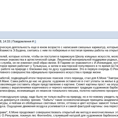
8, 14:33 | Повідомлення #
6
рческую деятельность еще в юном возрасте с написания смешных карикатур, которые 
йзажиста Э.Будена, скитаясь с ним по побережью и постигая приемы работы на откры
елей, которые хотели, чтобы он поступил в парижскую Школу изящных искусств, молод
нные знакомства в артистической среде. Лишенный материальной поддержки родных, 
я служба, он не изменил свой образ жизни. В Париже он знакомится с И.Ионкиндом, к
торое время работает у Тульмуша, а затем в мастерской популярного в то время Ш.Гл
й работе на природе с близкими ему по духу художниками. Это в первую очередь О.Ре
словного совершенства официально признанного искусства к правде жизни.
аботой, подводящей итоги творческих поисков этого периода, стал для К.Моне "Завтра
.Мане. Сама работа до нас не дошла: художник оставил ее в счет уплаты за жилье в 
зволяющая составить общее представление о картине. Сюжет картины прост: на опуш
гамма с вкраплениями коричневого и черного напоминает традиции художников барби
атмосферы, возникающих из нюансов тонального письма, полотно наполнено прозрач
етовоздушную среду, надо было не только выйти на природу, но и по-новому увидеть п
ью довериться своему зрению. "Забыть" такие основополагающие принципы академическ
игуры, и пейзаж из обобщенных световых пятен, оттенки и цвет которых зависят тольк
уха. Ощущение движения воздуха усиливается и самой фактурой картины: она переста
траве", К.Моне продолжает совершенствовать открытый им метод в многочисленных эт
с О.Ренуаром, покинув лес Фонтенбло, служивший натурой для художников барбизонск