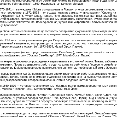
во всем ее многообразии: игру солнечных бликов на колышущейся глади воды, много
ое целое ("Лягушатник" , 1869, Национальная галерея, Лондон
870-1871 гг. вынуждают К.Моне эмигрировать в Лондон, откуда он совершает путешес
его творчестве, в 1872-1873 гг. он создает одни из самых лучших картин - "Сирень на
 Аржантёя" (1873, Музей Орсэ, Париж), "Впечатление. Восход солнца"(1872, Музей Марм
той выставке, организованной "Анонимным обществом живописцев, художников и грав
ртины Моне "Впечатление. Восход солнца", художники-устроители и получили название 
 у Аржантей"
да обращает на себя внимание целостность восприятия художником происходящих вокр
рисутствия на этом нескончаемом празднике жизни, наполненном солнцем, светом, г
е, К.Моне с таким увлечением рисует Сену, ее мосты, скользящие по водной поверхнос
ораженный увиденным, воспроизводит в своих этюдах окрестности города и заходящие 
"Парусная лодка в Аржантёе", 1873-1874, Музей Орсэ, Париж).
ает серию картин (на них представлен вокзал Сен-Лазар), наметившую новый этап в его
а к изображаемому ("Вокзал Сен-Лазар", 1877, Музей Орсэ, Париж).
манеры художника сопровождается переменами в его личной жизни. Тяжело заболевае
ливается. После смерти жены заботу о детях взяла на себя Алиса Гошеде, с семейство
оложение К.Моне поправилось настолько, что он покупает собственный дом в Живерни,
 новые веяния и как бы предвосхищает своим творчеством работы художников конца XI
артин. Теперь основное внимание художника сосредоточено на выразительности цвет
е к декоративности, которое вылилось в итоге в создание картин-панно.
 1860-1870 гг. уступают место сложным, богатым различными ассоциативными связям
, Москва; "Тополя", 1891, Метрополитен-музей, Нью-Йорк).
йные работы: композиции "Стога" ("Стог сена в снегу. Хмурый день", 1891; "Стога. Кон
собора ( "Руанский собор в полдень", 1894, Музей Орсэ, Париж), виды Лондона ( "Тума
манере, художник стремится передать различную степень освещенности одних и тех ж
ость своей палитры. Вместе с этим, серии картин позволяют создать удивительные д
ря возникающим ассоциативным связя.
о времени проводит в саду, занимаясь его живописной организацией. Эта работа при
екоративный мир воды и растений ("Ирисы в Живерни", Музей Мармоттан, Париж; "Пла