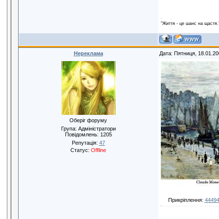
"Життя - це шанс на щастя.
Нереклама
Дата: Пятниця, 18.01.20
Оберіг форуму
Група: Адміністратори
Повідомлень:
1205
Репутація:
47
Статус:
Offline
Прикріплення:
44494