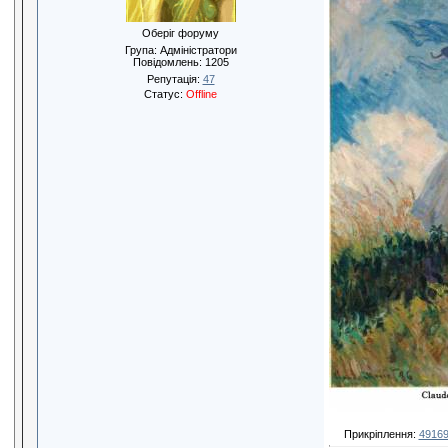
Оберіг форуму
Група: Адміністратори
Повідомлень:
1205
Репутація:
47
Статус:
Offline
Прикріплення:
49169