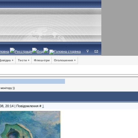
ловна
Реєстрація
Вхід
Довідка +
Тести +
Флеш-ігри
Оголошення +
 монітору:))
08, 20:14 | Повідомлення #
1