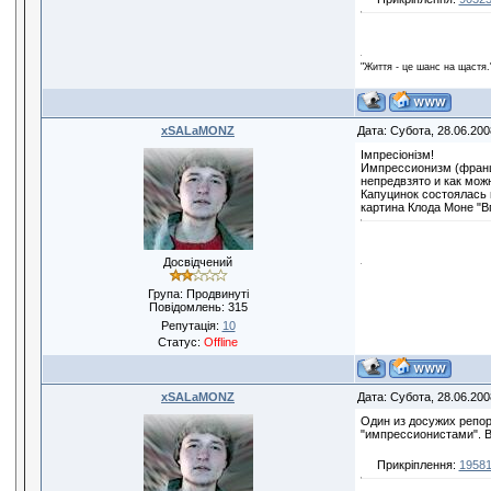
"Життя - це шанс на щастя.
xSALaMONZ
Дата: Субота, 28.06.200
Імпресіонізм!
Импрессионизм (франц. 
непредвзято и как мож
Капуцинок состоялась
картина Клода Моне "В
Досвідчений
Група: Продвинуті
Повідомлень:
315
Репутація:
10
Статус:
Offline
xSALaMONZ
Дата: Субота, 28.06.200
Один из досужих репор
"импрессионистами". В
Прикріплення:
19581