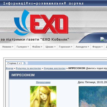
Го
Новини +
Галерея +
Файли +
Цікаве +
Гороскоп +
Анекдоти +
Форум +
1
Сторінка
1
з
1
Форум
»
Культура та мистецтво
»
Художнє мистецтво
»
ІМПРЕСІОНІЗМ
(Дивитись подалі від
ІМПРЕСІОНІЗМ
Нереклама
Дата: Пятниця, 18.01.20