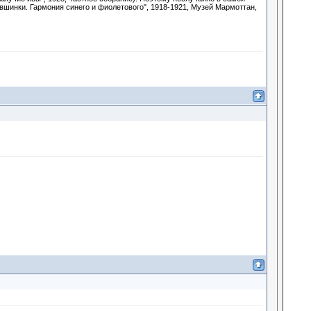
шинки. Гармония синего и фиолетового", 1918-1921, Музей Мармоттан,