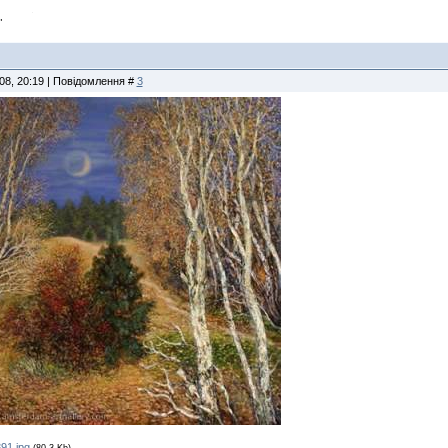
"
08, 20:19 | Повідомлення #
3
91.jpg