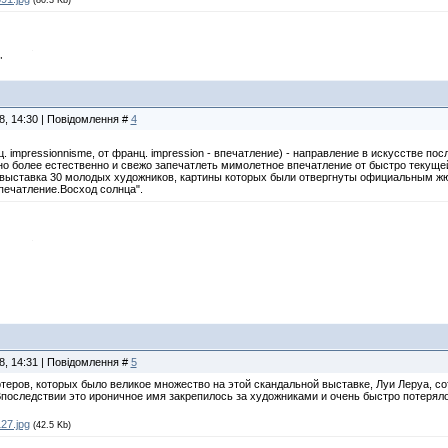
(80.3 Kb)
"
8, 14:30 | Повідомлення #
4
impressionnisme, от франц. impression - впечатление) - направление в искусстве пос
но более естественно и свежо запечатлеть мимолетное впечатление от быстро текущей
 выставка 30 молодых художников, картины которых были отвергнуты официальным ж
печатление.Восход солнца".
8, 14:31 | Повідомлення #
5
теров, которых было великое множество на этой скандальной выставке, Луи Леруа, со
последствии это ироничное имя закрепилось за художниками и очень быстро потерял
27.jpg
(42.5 Kb)