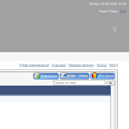
Четвер, 06.08.2026, 23:06
Привіт
Гість
|
RSS
[
Нові повідомлення
·
Учасники
·
Правила форуму
·
Пошук
·
RSS
]