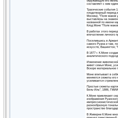
окружающую его жизнь 
составляет с ним един
Трагические события 1
плодотворный период в 
Москва), "Поле маков у
выставлены на знамени
названной по имени ка
Клод Моне "Поле маков
В работах этого перио
впечатление личного п
Поселившись в Аржантё
самого Руана и там, п
искусств, Вашингтон; 
В 1877 г. К.Моне созд
аналитического подход
Изменение живописной 
живет семья Моне, уси
Вскоре материальное п
Моне впитывает в себя
меняются сюжеты его к
усиливается стремлени
Простые сюжеты картин
Бель-Иль", 1886, ГМИИ
К.Моне привлекают сери
изображения Руанского 
импрессионистической 
разнообразную тональн
пространстве благода
В Живерни К.Моне мног
пришел таинственный д