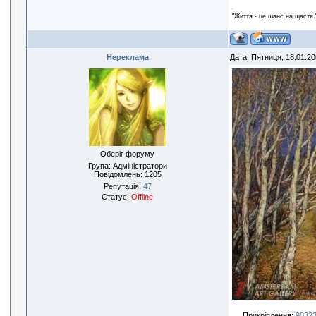
"Життя - це шанс на щастя.
Нереклама
Дата: Пятниця, 18.01.20
Оберіг форуму
Група: Адміністратори
Повідомлень:
1205
Репутація:
47
Статус:
Offline
Прикріплення:
90323