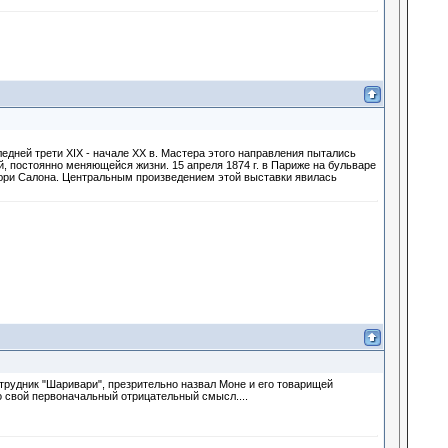
ледней трети XIX - начале XX в. Мастера этого направления пытались
, постоянно меняющейся жизни. 15 апреля 1874 г. в Париже на бульваре
юри Салона. Центральным произведением этой выставки явилась
трудник "Шаривари", презрительно назвал Моне и его товарищей
о свой первоначальный отрицательный смысл....