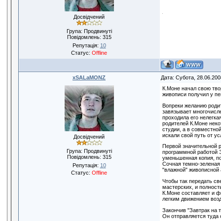
Досвідчений
Група: Продвинуті
Повідомлень:
315
Репутація:
10
Статус:
Offline
xSALaMONZ
Дата: Субота, 28.06.200
К.Моне начал свою тво
живописи получил у пе
Вопреки желанию родит
завязывает многочисле
проходила его нелегка
родителей К.Моне неко
студии, а в совместно
искали свой путь от у
Досвідчений
Первой значительной р
Група: Продвинуті
программной работой Э
Повідомлень:
315
уменьшенная копия, по
Сочная темно-зеленая 
Репутація:
10
"влажной" живописной 
Статус:
Offline
Чтобы так передать св
мастерских, и полност
К.Моне составляет и ф
легким движением возд
Закончив "Завтрак на 
Он отправляется туда 