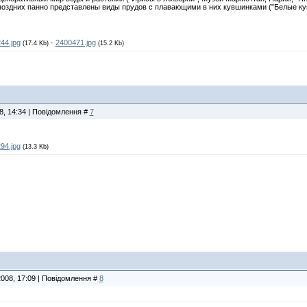
поздних панно представлены виды прудов с плавающими в них кувшинками ("Белые кув
44.jpg
·
2400471.jpg
(17.4 Kb)
(15.2 Kb)
8, 14:34 | Повідомлення #
7
94.jpg
(13.3 Kb)
2008, 17:09 | Повідомлення #
8