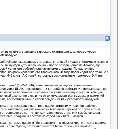
он выставлял в витрине гаврского окантовщика, а первые уроки
том воздухе.
ой К.Моне, оказавшись в столице, с головой уходит в богемную жизнь и
он вынужден идти в армию, но и после возвращения из Алжира, где
оторый увлек его работой над натурными этюдами. По настоянию
ейра, но формирование его творческого метода происходит все-таки не в
нуар, Ф.Базиль, А.Сислей, которые, вдохновленные примером Э.Мане,
к на траве" (1865-1866), написанный им вслед за одноименной
деревушке Шайи, в окрестностях которой он работал. Но сохранилась ее
ке леса расположились несколько мужчин и нарядно одетых женщин.
зонской школы, но в отличие от их сгущающегося сумрака и движений
ным, восхитительным в своей обыденности и реальности воздухом.
редметы, отказавшись от тех правил, которым учили при работе в
ой живописи, как рисунок и постепенный переход от света к тени,
о от освещения, нет четких контуров предметов: они как бы смазаны
ет быть гладкой, а состоит из отдельных пятен-мазков.
юдах, которые пишет в "Лягушатнике" - любимом месте отдыха парижан.
ой школы. Здесь, в "Лягушатнике", К.Моне стремился показать