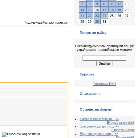
.
7
8
9
10
11
12
13
14
15
16
17
18
19
20
21
22
23
24
25
26
27
28
29
30
31
http://www.champion.com.ua
Пошук по сайту
Рекомендуємо вам проводити пошук
українською та російською мовами
Корисне
Тижневик ЕХО
Опитування
Останнє на форумі
Наука и смысл жизн...
>>
[
Наука та релігія
]
Креслення до дипло...
>>
[
Просто Флуд
]
Яку пісню(виконавц...
>>
[
Музикайф
]