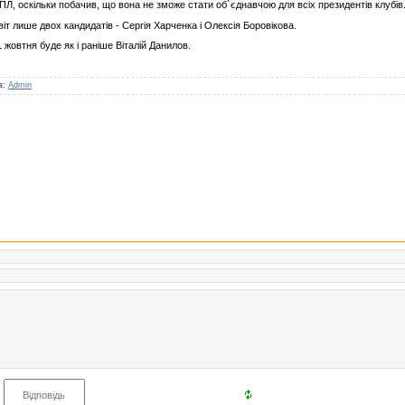
Л, оскільки побачив, що вона не зможе стати об`єднавчою для всіх президентів клубів
іт лише двох кандидатів - Сергія Харченка і Олексія Боровікова.
жовтня буде як і раніше Віталій Данилов.
ав:
Admin