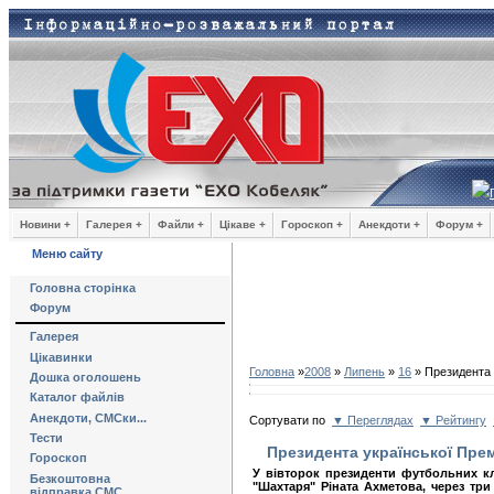
Новини +
Галерея +
Файли +
Цікаве +
Гороскоп +
Анекдоти +
Форум +
Меню сайту
Головна сторінка
Форум
Галерея
Цікавинки
Головна
»
2008
»
Липень
»
16
» Президента у
Дошка оголошень
Каталог файлів
Анекдоти, СМСки...
Сортувати по
▼ Переглядах
▼ Рейтингу
Тести
Президента української Прем
Гороскоп
У вівторок президенти футбольних кл
Безкоштовна
"Шахтаря" Ріната Ахметова, через тр
відправка СМС