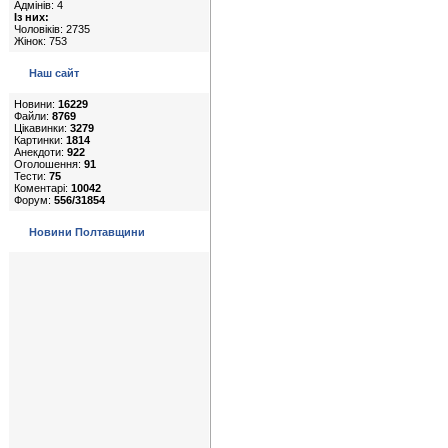
Адмінів: 4
Із них:
Чоловіків: 2735
Жінок: 753
Наш сайт
Новини:
16229
Файли:
8769
Цікавинки:
3279
Картинки:
1814
Анекдоти:
922
Оголошення:
91
Тести:
75
Коментарі:
10042
Форум:
556/31854
Новини Полтавщини