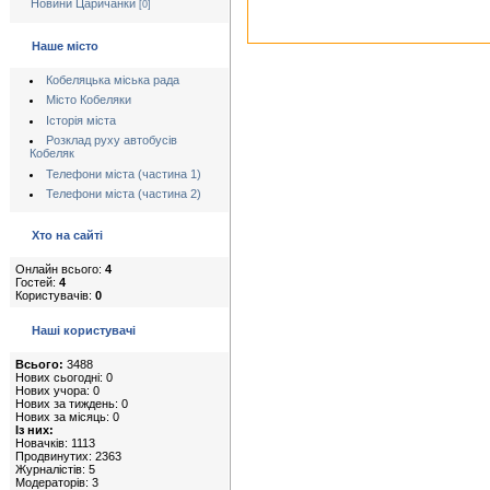
Новини Царичанки
[0]
Наше місто
Кобеляцька міська рада
Місто Кобеляки
Історія міста
Розклад руху автобусів
Кобеляк
Телефони міста (частина 1)
Телефони міста (частина 2)
Хто на сайті
Онлайн всього:
4
Гостей:
4
Користувачів:
0
Наші користувачі
Всього:
3488
Нових сьогодні: 0
Нових учора: 0
Нових за тиждень: 0
Нових за місяць: 0
Із них:
Новачків: 1113
Продвинутих: 2363
Журналістів: 5
Модераторів: 3