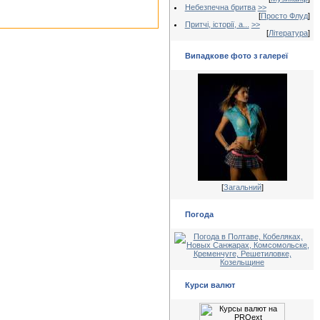
Небезпечна бритва
>>
[
Просто Флуд
]
Притчі, історії, а...
>>
[
Література
]
Випадкове фото з галереї
[
Загальний
]
Погода
Курси валют