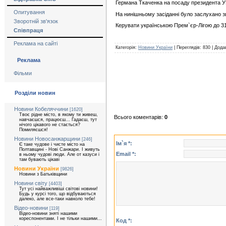
Германа Ткаченка на посаду президента УП
Опитування
На нинішньому засіданні було заслухано зв
Зворотній зв'язок
Керувати українською Прем`єр-Лігою до 31 
Співпраця
Реклама на сайті
Категорія:
Новини України
| Переглядів: 830 | Дод
Реклама
Фільми
Розділи новин
Новини Кобеляччини
[1620]
Твоє рідне місто, в якому ти живеш,
Всього коментарів:
0
навчаєшся, працюєш... Гадаєш, тут
нічого цікавого не стається?
Помиляєшся!
Новини Новосанжарщини
[246]
Ім`я *:
Є таке чудове і чисте місто на
Полтавщині - Нові Санжари. І живуть
Email *:
в ньому чудові люди. Але от казуси і
там бувають цікаві
Новини України
[9826]
Новини з Батьківщини
Новини світу
[4403]
Тут усі найважливіші світові новини!
Будь у курсі того, що відбуваються
далеко, але все-таки навколо тебе!
Відео-новини
[119]
Відео-новини зняті нашими
кореспонентами. І не тільки нашими...
Код *: