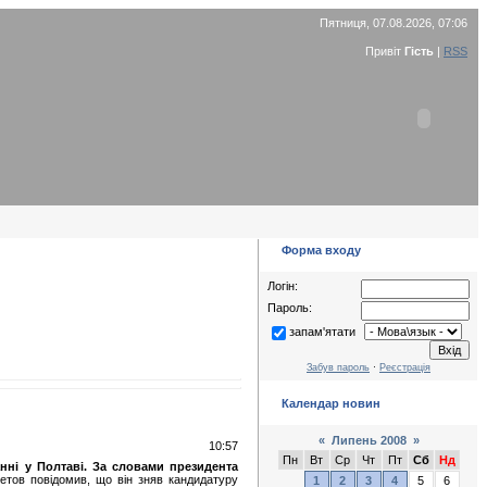
Пятниця, 07.08.2026, 07:06
Привіт
Гість
|
RSS
Форма входу
Логін:
Пароль:
запам'ятати
Забув пароль
·
Реєстрація
Календар новин
«
Липень 2008
»
10:57
Пн
Вт
Ср
Чт
Пт
Сб
Нд
нні у Полтаві. За словами президента
ов повідомив, що він зняв кандидатуру
1
2
3
4
5
6