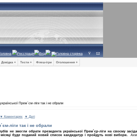
Головна
Реєстрація
Вхід
Довідка +
Тести +
Флеш-ігри
Оголошення +
країнської Прем`єм-ліги так і не обрали
▼ Коментарях
▼ Даті
`єм-ліги так і не обрали
убів не змогли обрати президента української Прем`єр-ліги на своєму засіда
и місяці буде поданий новий список кандидатур і пройдуть нові вибори.
Ахмет