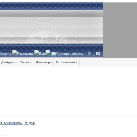
Головна
Реєстрація
Вхід
Довідка +
Тести +
Флеш-ігри
Оголошення +
▼ Коментарях
▼ Даті