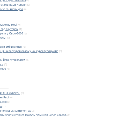
 дій щодо співпраці
(0)
металів на 26 червня
(0)
о за 35 тисяч дол
(0)
вському морі
(0)
 лад скутерам
(1)
грати у Євро-2008
(0)
нуты!
(0)
ків змінити одяг
(0)
сця на всеукраїнському конкурсі публіцистів
(0)
ми його лупцювали!
(0)
огу
(0)
 море
(0)
. ФОТО-«хвакт»!
(3)
я Русі
(0)
ціоні
(0)
ки
(1)
а чотирьох континентах
(2)
ізи через інтернет можуть відмінити через хакерів
(0)