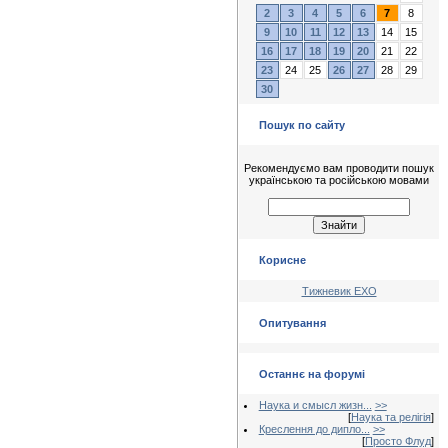
2
3
4
5
6
7
8
9
10
11
12
13
14
15
16
17
18
19
20
21
22
23
24
25
26
27
28
29
30
Пошук по сайту
Рекомендуємо вам проводити пошук
українською та російською мовами
Корисне
Тижневик ЕХО
Опитування
Останнє на форумі
Наука и смысл жизн...
>>
[
Наука та релігія
]
Креслення до дипло...
>>
[
Просто Флуд
]