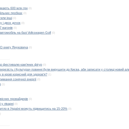
имають 600 млн грн
(0)
більних пробках
(0)
тили інші
(0)
у і двох дочок
(0)
7 вагонів
(0)
втомобіль на базі Volkswagen Golf
(0)
О книгу Януковича
(0)
до фестивалю кам’яних фігур
(0)
Тверезість і Культура» повинні були вирушити до Києва, аби записати у столиці новий ал
у в крові корисний для здоров'я?
(1)
римання сонячної енергії
(0)
я
(1)
вісних провайдерів
(0)
 у лікарні
(0)
житло в Україні можуть підвищитись на 15-20%
(0)
)