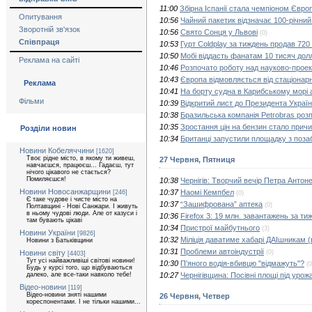
11:00
Збірна Іспанії стала чемпіоном Євро
Опитування
10:56
Чайний пакетик відзначає 100-річний
Зворотній зв'язок
10:56
Свято Сонця у Львові
(0)
Співпраця
10:53
Гурт Coldplay за тиждень продав 720 
10:50
Мобі віддасть фанатам 10 тисяч дол
Реклама на сайті
10:46
Розпочато роботу над науково-проек
10:43
Європа відмовляється від стаціонар
Реклама
10:41
На борту судна в Карибському морі а
Фільми
10:39
Відкритий лист до Президента Україн
10:38
Бразильська компанія Petrobras роз
10:35
Зростання цін на бензин стало причи
Розділи новин
10:34
Британці запустили площадку з позаб
Новини Кобеляччини
[1620]
Твоє рідне місто, в якому ти живеш,
27 Червня, Пятниця
навчаєшся, працюєш... Гадаєш, тут
нічого цікавого не стається?
Помиляєшся!
10:38
Чернігів: Творчий вечір Петра Антоне
Новини Новосанжарщини
10:37
Наомі Кемпбел
[246]
(0)
Є таке чудове і чисте місто на
10:37
“Зашифрована” аптека
(0)
Полтавщині - Нові Санжари. І живуть
в ньому чудові люди. Але от казуси і
10:36
Firefox 3: 19 млн. завантажень за ти
там бувають цікаві
10:34
Пристрої майбутнього
(3)
Новини України
[9826]
10:32
Міліція даватиме хабарі ДАІшникам (
Новини з Батьківщини
10:31
Проблеми автоіндустрії
Новини світу
(0)
[4403]
Тут усі найважливіші світові новини!
10:30
П'яного водія-вбивцю "відмажуть"?
(0
Будь у курсі того, що відбуваються
далеко, але все-таки навколо тебе!
10:27
Чернігівщина: Посівні площі під урож
Відео-новини
[119]
Відео-новини зняті нашими
26 Червня, Четвер
кореспонентами. І не тільки нашими...