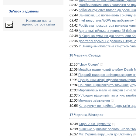
09:47
Італійки побили своїх чоловіків за п
09:45
Кайлі Міноуг спустилася до росіян на
Зв'язок з адміном
09:44
Занавіски, що поглинають сонячну е
09:42
Intel запустила WOW на мобільнику
Написати листа
(
адміністратору сайта
09:41
Російська прокуратура виявила контр
09:40
Афганські війська знищили 48 бойови
09:38
В.Ющенко зупинив дію постанови Кабм
09:36
Два теплі промені у долонях Студен
09:35
У Вінницькій області на спирткомбінат
18 Червня, Середа
11:10
"Цирк Сонця"
(0)
11:09
Metallica назве новий альбом Death 
11:08
Перший телефон з пікопроектором ст
11:06
Працівники міліції підроблювали про
11:04
На Рівненщині викрито злочинне угр
11:03
Маріуполець мало не викрав сигналіз
11:03
У Лондоні відкритий пам'ятник загиб
11:00
Можливе звільнення
(0)
10:58
Катеринчук не прийме "депутатів-зра
17 Червня, Вівторок
10:38
Євро-2008. Група "Б"
(3)
10:38
Київське "Динамо" забило 5 голів "А
10:37
Міс Україна вирушила до В'єтнаму
(0