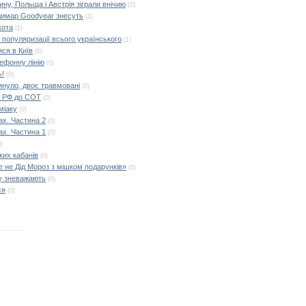
ину, Польща і Австрія зіграли внічию
(2)
димар Goodyear знесуть
(1)
кота
(1)
популяризації всього українського
(1)
ся в Київ
(0)
лефонну лінію
(0)
ь!
(0)
гинуло, двоє травмовані
(0)
у РФ до СОТ
(0)
міаку
(0)
ах. Частина 2
(0)
ах. Частина 1
(0)
0)
ких кабанів
(0)
е не Дід Мороз з мішком подарунків»
(0)
ку зневажають
(0)
ся
(0)