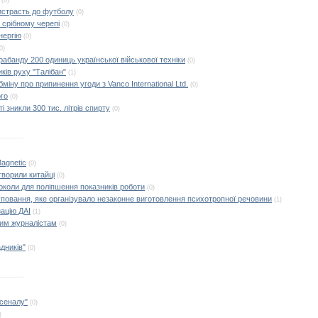
(0)
ристрасть до футболу
(0)
 срібному черепі
(0)
нергію
(0)
0)
абанду 200 одиниць української військової техніки
(0)
ків руху "Талібан"
(1)
іну про припинення угоди з Vanco International Ltd.
(0)
ого
(0)
і зникли 300 тис. літрів спирту
(0)
Magnetic
(0)
ворили китайці
(0)
токоли для поліпшення показників роботи
(0)
уповання, яке організувало незаконне виготовлення психотропної речовини
(1)
ацію ДАІ
(1)
лим журналістам
(0)
дників"
(0)
рсеналу"
(0)
)