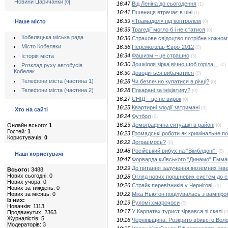
Новини Царичанки
[0]
16:47
Від Леніна до сьогодення
(1)
16:41
Пшениця втрачає в ціні
(1)
16:39
«Трамадол» під контролем
Наше місто
(0)
16:39
Трагедії могло б і не статися
(0)
Кобеляцька міська рада
16:36
Страхове свідоцтво потрібне кожном
Місто Кобеляки
16:36
Переможець Євро-2012
(0)
16:34
Фашизм – це страшно
Історія міста
(3)
16:30
Дошкілля зірка вічно щоб горіла…
(0)
Розклад руху автобусів
Кобеляк
16:30
Доводиться вибачатися
(0)
Телефони міста (частина 1)
16:28
Чи безпечно купатися в річці?
(0)
Телефони міста (частина 2)
16:28
Покарані за ініціативу?
(0)
16:27
СНІД – це не вирок
(0)
16:25
Квартирні злодії затримані
(0)
Хто на сайті
16:24
Футбол
(0)
16:23
Демографічна ситуація в районі
Онлайн всього:
1
(0)
Гостей:
1
16:23
Громадські роботи як кримінальне п
Користувачів:
0
16:22
Дограємось?
(0)
10:48
Російський вибух на "Вімблдоні"!
(0)
Наші користувачі
10:47
Форварда київського "Динамо" Емман
10:29
До питання залучення іноземних інве
Всього:
3488
Нових сьогодні: 0
10:28
Огляд нових поршневих систем до ск
Нових учора: 0
10:26
Страйк перевізників у Чернігові.
(0)
Нових за тиждень: 0
Нових за місяць: 0
10:22
Міка Ньютон поцілувалась з вампіро
Із них:
10:19
Рухомі хмарочоси
(0)
Новачків: 1113
10:17
У Карпатах турист зірвався зі скелі
Продвинутих: 2363
(0
Журналістів: 5
10:16
Чернігівщина. Розкрито вбивсто Во
Модераторів: 3