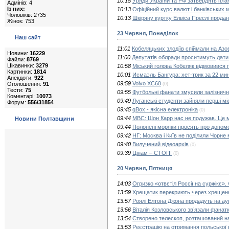
10:15
Уряди України та РФ затвердять план
Адмінів: 4
Із них:
10:13
Офіційний курс валют і банківських 
Чоловіків: 2735
10:13
Шкіряну куртку Елвіса Преслі продан
Жінок: 753
23 Червня, Понеділок
Наш сайт
11:01
Кобеляцьких злодіїв спіймали на Азо
Новини:
16229
11:00
Депутатів облради проситимуть дати
Файли:
8769
Цікавинки:
3279
10:58
Міський голова Кобеляк відмовився 
Картинки:
1814
10:01
Исмаэль Бангура: хет-трик за 22 ми
Анекдоти:
922
09:59
Volvo XC60
Оголошення:
91
(0)
Тести:
75
09:55
Футбольні фанати змусили залізнични
Коментарі:
10073
09:49
Луганські студенти зайняли перші мі
Форум:
556/31854
09:45
qBox - якісна електроніка
(0)
09:44
МВС: Шон Карр нас не подужав. Це 
Новини Полтавщини
09:44
Полонені моряки просять про допом
09:42
НГ: Москва і Київ не поділили Чорне
09:40
Вилучений відеоархів
(0)
09:39
Цінам – СТОП!
(0)
20 Червня, Пятниця
14:03
Огризко «отвєтіл Россії на суржікє»
13:59
Хрещатик перекриють через хрещенн
13:57
Роялі Елтона Джона продадуть на аук
13:56
Віталія Козловського зв’язали фанат
13:54
Створено телескоп, розташований н
13:53
Реєстрацію на отримання польської в