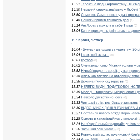
13:51
Теракт на півдні Афганістану: 10 сме
13:50
Немалий снаряд знайдено у Любечі
(
13:50
Семенюк-Самсоненко: у разі програ
13:48
Пошуки гірників тривають далі
(1)
13:14
Ані Лорак закохала в себе Тіматі
(0)
13:04
Кияни приходять ірпінчанам на допо
19 Червня, Четвер
16:04
«Бумер» швидший за «ракету», 20-р
16:04
І вам, небожата…
(0)
16:03
Футбол
(0)
16:02
Олександр Ісип:«Міський голова – це
15:52
Нічний інцидент: версії, чутки, прип
15:38
«Вісімка» влетіла на автобусну зупи
15:38
Дюжина п’яних скутеристів
(0)
15:37
НЕЛЕГКІ БУДНІ ПОДАТКОВОЇ ІНСПЕ
15:35
Молоді – танцювати, міліціонерам і 
15:34
Навколо дискотечної сесії
(0)
15:33
Чим далі в ліс, тим більше запитань
(
15:30
ВІДПОЧИНОК ДУШІ В ГОНЧАРЕВІЙ 
15:27
Поставили нового вождя Коричневог
15:25
Смерть в каналізаційному колодязі
(1
15:24
На «Український водограй» до Комс
15:20
Затишшя закінчилось
(0)
09:51
Ровенський долає грузинський бар’є
09:48
Євро-2008: Іспанія перемагає Грецію