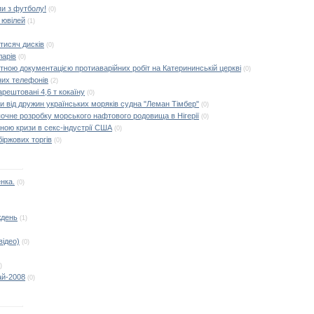
пи з футболу!
(0)
 ювілей
(1)
тисяч дисків
(0)
ларів
(0)
тною документацією протиаварійних робіт на Катерининській церкві
(0)
них телефонів
(2)
рештовані 4,6 т кокаїну
(0)
и від дружин українських моряків судна "Леман Тімбер"
(0)
почне розробку морського нафтового родовища в Нігерії
(0)
ною кризи в секс-індустрії США
(0)
іржових торгів
(0)
нка.
(0)
ждень
(1)
відео)
(0)
)
ай-2008
(0)