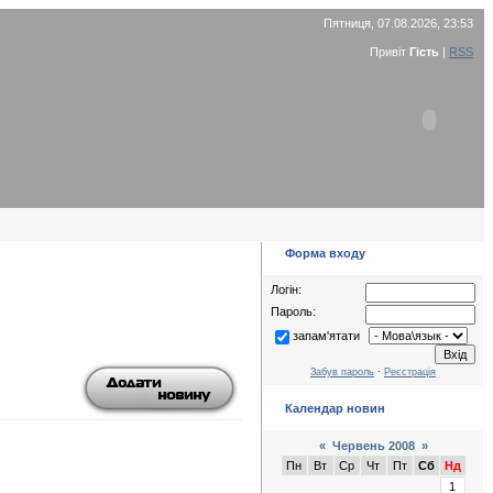
Пятниця, 07.08.2026, 23:53
Привіт
Гість
|
RSS
Форма входу
Логін:
Пароль:
запам'ятати
Забув пароль
·
Реєстрація
Календар новин
«
Червень 2008
»
Пн
Вт
Ср
Чт
Пт
Сб
Нд
1