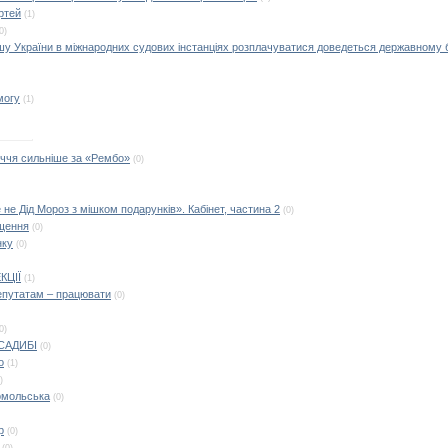
ртей
(1)
0)
шу України в міжнародних судових інстанціях розплачуватися доведеться державному
могу
(1)
іччя сильніше за «Рембо»
(0)
 не Дід Мороз з мішком подарунків». Кабінет, частина 2
(0)
ущення
(0)
нку
(0)
КЦІЇ
(1)
депутатам – працювати
(0)
0)
САДИБІ
(0)
о
(1)
)
омольська
(0)
р
(0)