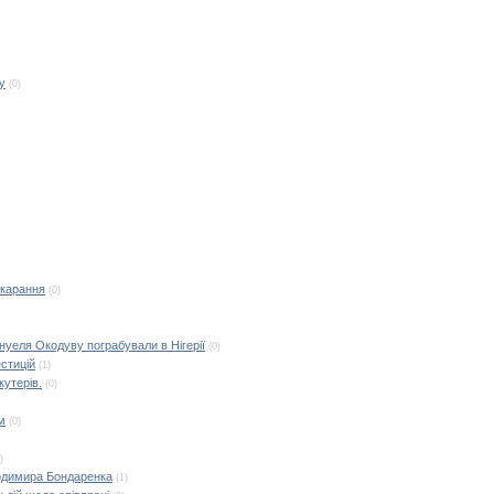
у
(0)
окарання
(0)
уеля Окодуву пограбували в Нігерії
(0)
стицій
(1)
утерів.
(0)
м
(0)
)
лодимира Бондаренка
(1)