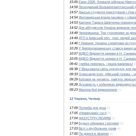
15:00
Євро-2008: Хорватія обіграла Німечч
14:59
Легендарний Вольвергемптонський 
14:57
Данські студенти приготували і з'їли 
14:54
Житомирська влада пасивна у сфері 
14:53
Картини Тараса Шевченка повернули
14:52
Для абітурієнтів України відкрили те
14:49
Чернігівщина: Три утопленики за ден
14:49
ДТП в Київській обл.: троє людей за
14:46
Г.Немиря: Україна сприятиме вступ
10:29
У Дніпродзержинську стався викид а
10:07
ВІДЕО Відкриття церкви в Н. Санжар
10:05
ВІДЕО Відкриття церкви в Н. Санжар
09:41
І рибка ловилась, і юшка варилась!
(
09:38
У Вільховатці сіють кукурудзу для ди
09:33
Олександр Ісип: «Міський голова – ц
09:29
Кобзаря не читають, пам’ять людсь
09:28
Духовність у кобеляках відроджуєть
09:23
Mazeпa-fest відмазепило
(1)
12 Червня, Четвер
17:09
Потреба для душі
(0)
17:05
«Неввічливі» гості
(0)
17:04
НАЗУСТРІЧ ЛЮДЯМ
(1)
17:04
Будьте обережні з вогнем!
(0)
17:03
Вісті з футбольних полів
(0)
17:00
По дорозі в лікарню
(0)