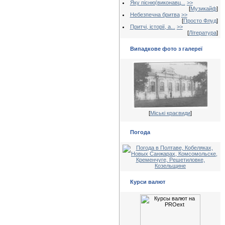
Яку пісню(виконавц...
>>
[
Музикайф
]
Небезпечна бритва
>>
[
Просто Флуд
]
Притчі, історії, а...
>>
[
Література
]
Випадкове фото з галереї
[
Міські краєвиди
]
Погода
Курси валют