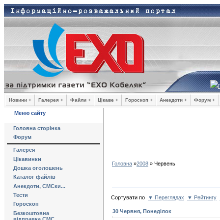
Новини +
Галерея +
Файли +
Цікаве +
Гороскоп +
Анекдоти +
Форум +
Меню сайту
Головна сторінка
Форум
Галерея
Цікавинки
Головна
»
2008
»
Червень
Дошка оголошень
Каталог файлів
Анекдоти, СМСки...
Тести
Сортувати по
▼ Переглядах
▼ Рейтингу
Гороскоп
30 Червня, Понеділок
Безкоштовна
відправка СМС