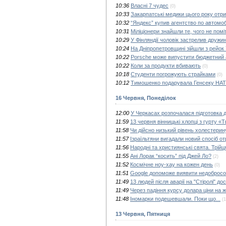
10:36
Власні 7 чудес
(0)
10:33
Закарпатські медики цього року отр
10:32
“Яндекс” купив агентство по автомо
10:31
Міліціонери знайшли те, чого не помі
10:29
У Фінляндії чоловік застрелив дружин
10:24
На Дніпропетровщині зійшли з рейок 
10:22
Porsche може випустити бюджетний а
10:22
Коли за продукти вбивають
(0)
10:18
Студенти погрожують страйками
(0)
10:12
Тимошенко подарувала Генсеку НАТ
16 Червня, Понеділок
12:00
У Черкасах розпочалася підготовка 
11:59
13 червня вінницькі хлопці з гурту «
11:58
Чи дійсно низький рівень холестерин
11:57
Ізраїльтяни вигадали новий спосіб от
11:56
Народні та християнські свята. Трійц
11:55
Ані Лорак “косить” під Джей Ло?
(2)
11:52
Космічне ноу-хау на кожен день
(0)
11:51
Google допоможе виявити недобросо
11:49
13 людей після аварії на "Стіролі" досі
11:49
Через падіння курсу долара ціни на 
11:48
Іномарки подешевшали. Поки що...
(1
13 Червня, Пятниця