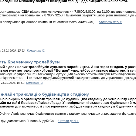
ьогодні на міжбанку зберігся низхідний тренд щодо американської валюти.
орги доларом США відкрилися котируваннями - 7,8600/8,0100, на 11.00 звузився спред до
становилися на позначках 7,8700/7,9250. На момент закриття цінові рівні знизилися до 
к повідомляє фінансова компанія
«Інтербізнесконсалтинг»,
...
Читати далі »
а:
23.01.2009, 15:52
|
Коментарі (0)
ить Кременчуку тролейбуси
ий з двох нових тролейбусів луцького виробництва. А ще через тиждень у роз
ьної електротранспортної серії “Богдан” –тролейбус з низькою підлогою, із с
лейбусне управління” Олександр Вертух: „Ми вчасно встигли використати виділені кошт
ик підприємства. – І як тільки придбаний рухомий склад потрапить до управління, докла
:
23.01.2009, 15:51
|
Коментарі (0)
он-лайн трансляцію будівництва стадіону
ьвів вирішив організувати трансляцію будівництва стадіону до чемпіонату Євро
айн на сайті Львівської міської ради.У повідомленні сказано, що будівельний 
амерами для можливості спостереження за будівництвом стадіону в будь-який 
0 січня Львів розпочав будівництво самого стадіону, розпочавши з закладання фундаме
 фундамент мер Львова Андрій Са
...
Читати далі »