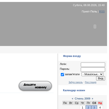
Субота, 08.08.2026, 15:40
Привіт
Гість
|
RSS
Форма входу
Логін:
Пароль:
запам'ятати
Забув пароль
·
Реєстрація
Календар новин
«
Січень 2009
»
Пн
Вт
Ср
Чт
Пт
Сб
Нд
1
2
3
4