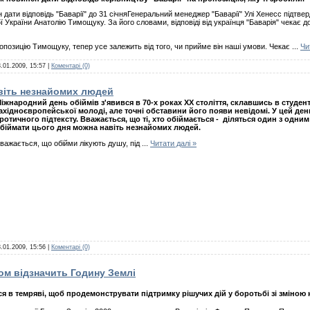
 дати відповідь "Баварії" до 31 січняГенеральний менеджер "Баварії" Улі Хенесс підтве
рної України Анатолію Тимощуку. За його словами, відповіді від українця "Баварія" чекає 
ропозицію Тимощуку, тепер усе залежить від того, чи прийме він наші умови. Чекає
...
Чи
.01.2009, 15:57
|
Коментарі (0)
віть незнайомих людей
іжнародний день обіймів з'явився в 70-х роках XX століття, склавшись в студе
ахідноєвропейської молоді, але точні обставини його появи невідомі. У цей де
ротичного підтексту. Вважається, що ті, хто обіймається - діляться один з одни
біймати цього дня можна навіть незнайомих людей.
важається, що обійми лікують душу, під
...
Читати далі »
.01.2009, 15:56
|
Коментарі (0)
том відзначить Годину Землі
я в темряві, щоб продемонструвати підтримку рішучих дій у боротьбі зі зміною 