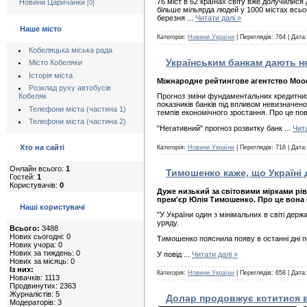
76 міст в 62 країнах світу вже долучилис
Новини Царичанки
[0]
більше мільярда людей у 1000 містах всього
березня
...
Читати далі »
Наше місто
Категорія:
Новини України
| Переглядів: 764 | Дата
Кобеляцька міська рада
Українським банкам дають н
Місто Кобеляки
Історія міста
Міжнародне рейтингове агентство Mood
Розклад руху автобусів
Кобеляк
Прогноз зміни фундаментальних кредитних 
показників банків під впливом невизначено
Телефони міста (частина 1)
темпів економічного зростання. Про це пові
Телефони міста (частина 2)
"Негативний" прогноз розвитку банк
...
Чита
Хто на сайті
Категорія:
Новини України
| Переглядів: 716 | Дата
Онлайн всього:
1
Тимошенко каже, що Україні
Гостей:
1
Користувачів:
0
Дуже низький за світовими мірками рі
прем'єр Юлія Тимошенко. Про це вона с
Наші користувачі
"У України один з мінімальних в світі держ
уряду.
Всього:
3488
Нових сьогодні: 0
Тимошенко пояснила появу в останні дні п
Нових учора: 0
Нових за тиждень: 0
У повід
...
Читати далі »
Нових за місяць: 0
Із них:
Категорія:
Новини України
| Переглядів: 658 | Дата
Новачків: 1113
Продвинутих: 2363
Журналістів: 5
Долар продовжує котитися 
Модераторів: 3