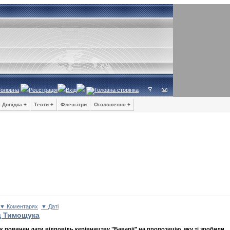
Головна
Реєстрація
Вхід
Довідка +
Тести +
Флеш-ігри
Оголошення +
▼ Коментарях
▼ Даті
ід Тимощука
к повинен дати відповідь керівництву "Баварії" на пропозицію, яку ті зробили.