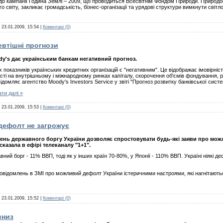
я до кампанії Година Землі – 2009, що проводиться Всесвітнім Фондом Природи. Природо
 світу, закликає громадськість, бізнес-організації та урядові структури вимкнути світл
:
23.01.2009, 15:54
|
Коментарі (0)
евтішні прогнози
y's дає українським банкам негативний прогноз.
показників українських кредитних організацій є "негативним". Це відображає імовірні
сті на внутрішньому і міжнародному ринках капіталу, скорочення об'ємів фондування, рі
домляє агентство Moody's Investors Service у звіті "Прогноз розвитку банківської систе
ти далі »
:
23.01.2009, 15:53
|
Коментарі (0)
 дефолт не загрожує
вень державного боргу України дозволяє спростовувати будь-які заяви про мож
казала в ефірі телеканалу "1+1".
авний борг - 11% ВВП, тоді як у інших країн 70-80%, у Японії - 110% ВВП. Україні ніякі д
овідомлень в ЗМІ про можливий дефолт України істеричними настроями, які нагнітаються
:
23.01.2009, 15:52
|
Коментарі (0)
вниз