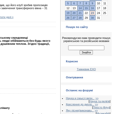
5
6
7
8
9
10
11
рдив, що його клуб зробив пропозицію
12
13
14
15
16
17
18
до закінчення трансферного вікна – 31
19
20
21
22
23
24
25
тати далі »
26
27
28
29
30
31
Пошук по сайту
нтському середовищі
Рекомендуємо вам проводити пошук
нь люди обіймаються без будь-якого
українською та російською мовами
м душевним теплом. Згідно традиції,
Корисне
Тижневик ЕХО
Опитування
Останнє на форумі
Наука и смысл жизн...
>>
[
Наука та релігія
]
Креслення до дипло...
>>
[
Просто Флуд
]
клімату
Яку пісню(виконавц...
>>
[
Музикайф
]