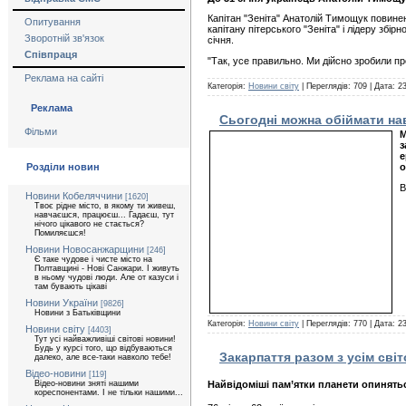
Капітан "Зеніта" Анатолій Тимощук повинен
Опитування
капітану пітерського "Зеніта" і лідеру збі
Зворотній зв'язок
січня.
Співпраця
"Так, усе правильно. Ми дійсно зробили п
Реклама на сайті
Категорія:
Новини світу
| Переглядів: 709 | Дата:
23
Реклама
Сьогодні можна обіймати на
Фільми
М
з
е
Розділи новин
о
В
Новини Кобеляччини
[1620]
Твоє рідне місто, в якому ти живеш,
навчаєшся, працюєш... Гадаєш, тут
нічого цікавого не стається?
Помиляєшся!
Новини Новосанжарщини
[246]
Є таке чудове і чисте місто на
Полтавщині - Нові Санжари. І живуть
в ньому чудові люди. Але от казуси і
там бувають цікаві
Новини України
[9826]
Новини з Батьківщини
Категорія:
Новини світу
| Переглядів: 770 | Дата:
23
Новини світу
[4403]
Тут усі найважливіші світові новини!
Будь у курсі того, що відбуваються
Закарпаття разом з усім сві
далеко, але все-таки навколо тебе!
Відео-новини
[119]
Відео-новини зняті нашими
Найвідоміші пам’ятки планети опинятьс
кореспонентами. І не тільки нашими...