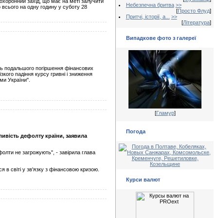
охоронний захід, що має на меті залучити
Небезпечна бритва
>>
о всього на одну годину у суботу 28
[
Просто Флуд
]
Притчі, історії, а...
>>
[
Література
]
Випадкове фото з галереї
сть подальшого погіршення фінансових
зкого падіння курсу гривні і зниження
ми України".
[
Гламур
]
Погода
ливість дефолту країни, заявила
ефолти не загрожують", - завірила глава
 в світі у зв'язку з фінансовою кризою.
Курси валют