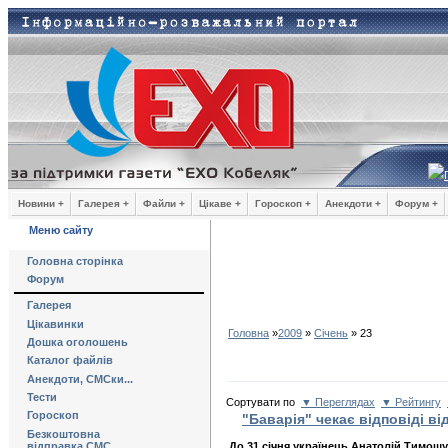
Новини +
Галерея +
Файли +
Цікаве +
Гороскоп +
Анекдоти +
Форум +
Меню сайту
Головна сторінка
Форум
Галерея
Цікавинки
Головна
»
2009
»
Січень
»
23
Дошка оголошень
Каталог файлів
Анекдоти, СМСки...
Тести
Сортувати по
▼ Переглядах
▼ Рейтингу
Гороскоп
"Баварія" чекає відповіді в
Безкоштовна
До 31 січня українець Анатолій Тимощу
відправка СМС