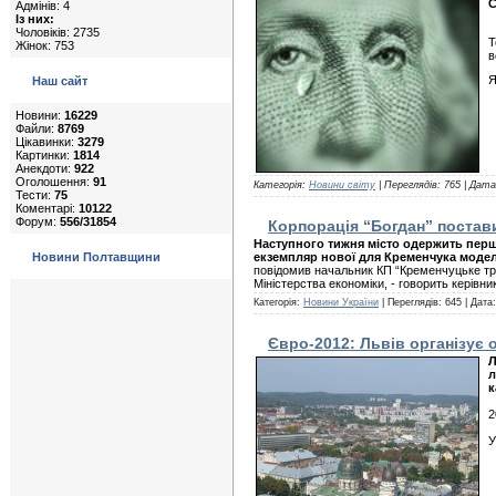
С
Адмінів: 4
Із них:
Чоловіків: 2735
Т
Жінок: 753
в
Я
Наш сайт
Новини:
16229
Файли:
8769
Цікавинки:
3279
Картинки:
1814
Анекдоти:
922
Оголошення:
91
Категорія:
Новини світу
| Переглядів: 765 | Дат
Тести:
75
Коментарі:
10122
Форум:
556/31854
Корпорація “Богдан” постав
Наступного тижня місто одержить перш
Новини Полтавщини
екземпляр нової для Кременчука модел
повідомив начальник КП “Кременчуцьке тро
Міністерства економіки, - говорить керівн
Категорія:
Новини України
| Переглядів: 645 | Дата
Євро-2012: Львів організує 
Л
л
к
2
У