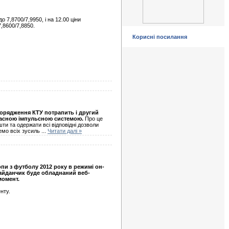
 7,8700/7,9950, і на 12.00 ціни
7,8600/7,8850.
Корисні посилання
порядження КТУ потрапить і другий
учасною імпульсною системою.
Про це
и та одержати всі відповідні дозволи
демо всіх зусиль
...
Читати далі »
пи з футболу 2012 року в режимі он-
майданчик буде обладнаний веб-
момент.
нту.