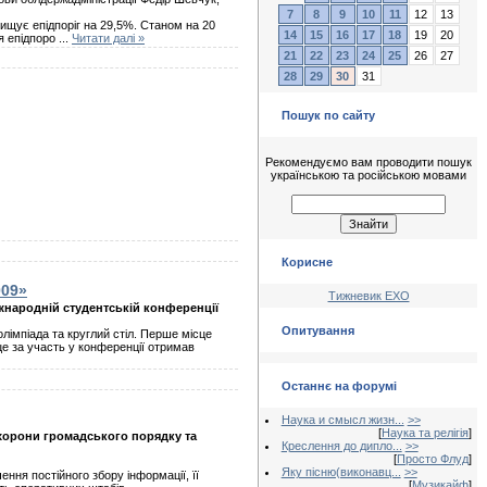
7
8
9
10
11
12
13
вищує епідпоріг на 29,5%. Станом на 20
14
15
16
17
18
19
20
я епідпоро
...
Читати далі »
21
22
23
24
25
26
27
28
29
30
31
Пошук по сайту
Рекомендуємо вам проводити пошук
українською та російською мовами
Корисне
009»
Тижневик ЕХО
іжнародній студентській конференції
Опитування
лімпіада та круглий стіл. Перше місце
це за участь у конференції отримав
Останнє на форумі
Наука и смысл жизн...
>>
[
Наука та релігія
]
охорони громадського порядку та
Креслення до дипло...
>>
[
Просто Флуд
]
Яку пісню(виконавц...
>>
ння постійного збору інформації, її
[
Музикайф
]