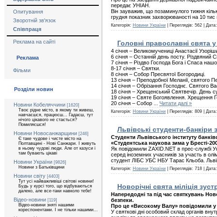
передає УНІАН.
Він зауважив, що позаминулого тижня кільк
Опитування
грудня показник захворюваності на 10 тис
Зворотній зв'язок
Категорія:
Новини України
| Переглядів: 562 | Дата
Співпраця
Реклама на сайті
Головні православні свята у 
4 січня – Великомучениці Анастасії Узоріш
6 січня – Останній день посту. Різдвяний Св
Реклама
7 січня – Різдво Господа Бога і Спаса нашо
8-17 січня – Святки.
Фільми
8 січня – Собор Пресвятої Богородиці.
13 січня – Преподобної Меланії, святого П
14 січня – Обрізання Господнє. Святого Ва
Розділи новин
18 січня – Хрещенський Святвечір. День су
19 січня – Святе Богоявлення. Хрещення Г
20 січня – Собор
...
Читати далі »
Новини Кобеляччини
[1620]
Твоє рідне місто, в якому ти живеш,
Категорія:
Новини України
| Переглядів: 809 | Дата
навчаєшся, працюєш... Гадаєш, тут
нічого цікавого не стається?
Помиляєшся!
Львівські студенти-банкіри 
Новини Новосанжарщини
[246]
Студенти Львівського інституту банків
Є таке чудове і чисте місто на
«Студентська наукова зима у Бресті-200
Полтавщині - Нові Санжари. І живуть
в ньому чудові люди. Але от казуси і
Як повідомили ZAXID.NET в прес-службі Ун
там бувають цікаві
серед іноземних учасників за участь в олі
студент ЛІБС УБС НБУ Тарас Кльоба. Льві
Новини України
[9826]
Новини з Батьківщини
Категорія:
Новини України
| Переглядів: 718 | Дата
Новини світу
[4403]
Тут усі найважливіші світові новини!
Новорічні свята міліція зус
Будь у курсі того, що відбуваються
далеко, але все-таки навколо тебе!
Напередодні та під час святкувань Нов
Відео-новини
безпеки.
[119]
Відео-новини зняті нашими
Про це «Високому Валу» повідомили у д
кореспонентами. І не тільки нашими...
У святкові дні особовий склад органів вну