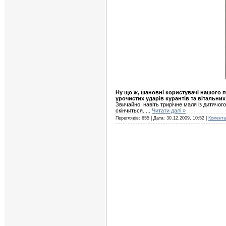
Ну що ж, шановні користувачі нашого п
урочистих ударів курантів та вітальни
Звичайно, навіть трирічне маля із дитячого
скінчиться.
...
Читати далі »
Переглядів: 655 | Дата:
30.12.2009, 10:52
|
Коментар