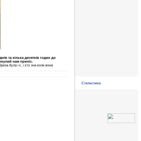
нів та кілька десятків годин до
инулий нам приніс.
иза була і є, і хто зна коли вона
Статистика