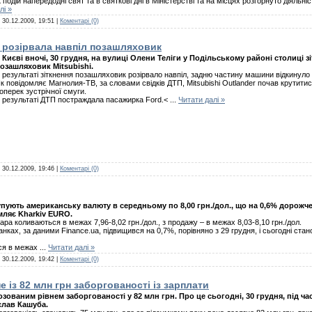
подій напередодні свят та в святкові дні в Міністерстві та на місцях розгорнуто діяльні
лі »
:
30.12.2009, 19:51
|
Коментарі (0)
а розірвала навпіл позашляховик
 Києві вночі, 30 грудня, на вулиці Олени Теліги у Подільському районі столиці зі
озашляховик Mitsubishi.
 результаті зіткнення позашляховик розірвало навпіл, задню частину машини відкинуло 
к повідомляє Магнолия-ТВ, за словами свідків ДТП, Mitsubishi Outlander почав крутити
оперек зустрічної смуги.
 результаті ДТП постраждала пасажирка Ford.<
...
Читати далі »
:
30.12.2009, 19:46
|
Коментарі (0)
купують американську валюту в середньому по 8,00 грн./дол., що на 0,6% дорожч
омляє Kharkiv EURO.
лара коливаються в межах 7,96-8,02 грн./дол., з продажу – в межах 8,03-8,10 грн./дол.
анках, за даними Finance.ua, підвищився на 0,7%, порівняно з 29 грудня, і сьогодні стан
ься в межах
...
Читати далі »
:
30.12.2009, 19:42
|
Коментарі (0)
 із 82 млн грн заборгованості із зарплати
озованим рівнем заборгованості у 82 млн грн. Про це сьогодні, 30 грудня, під ч
слав Кашуба.