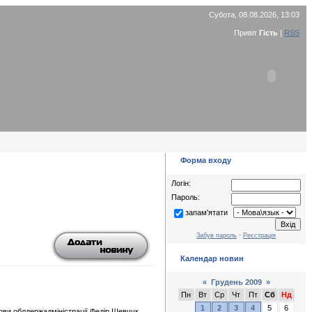
Субота, 08.08.2026, 13:03
Привіт
Гість
|
RSS
Форма входу
Логін:
Пароль:
запам'ятати
Забув пароль
·
Реєстрація
Календар новин
«
Грудень 2009
»
Пн
Вт
Ср
Чт
Пт
Сб
Нд
1
2
3
4
5
6
лови облдержадміністрації Федір Шевчук,