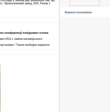
 ситуація у значній мірі зумовлена тим, що
ут», Бронетанковий завод, ЛАЗ. Разом з
Корисні посилання
 прес-конференції повідомив голова
вро-2012 є заміна пасажирського
портзалами. "Також необхідно вирішити