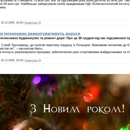
ргованість становить 75 млн грн, але за підсумками року вона досягне 82 млн грн. така
стю 59 млн грн. Найбільше заборгували своїм працівникам НДІ «Електротехнічній інстит
ема.
:
30.12.2009, 19:40
|
Коментарі (0)
ні інтенсивно ремонтуватимуть дороги
 інтенсивне будівництво та ремонт доріг. Про це 30 грудня під час підсумкової
, Стрий-Трускавець, до пунктів перетину кордону із Польщею. Важливим питанням до Є
місткістю", – наголосив Кміть.
ині почнуть реалізовувати програму забезпечення шкіл спортивними майданчиками та с
:
30.12.2009, 19:39
|
Коментарі (0)