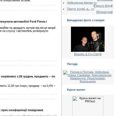
сть оперативних штабів.
Небезпечна бритва
>>
[
Просто Флуд
]
Притчі, історії, а...
>>
[
Література
]
Випадкове фото з галереї
ткнулися автомобілі Ford Fiesta і
майже на двадцять метрів від місця аварії.
ся на спуску і автомобіль розвернуло
[
Альянс & Cry Світу
]
Погода
е порівняно з 29 грудня, продають – по
овить 11,50 грн./євро, продажу – на 0,4% –
Курси валют
ас прес-конференції повідомив