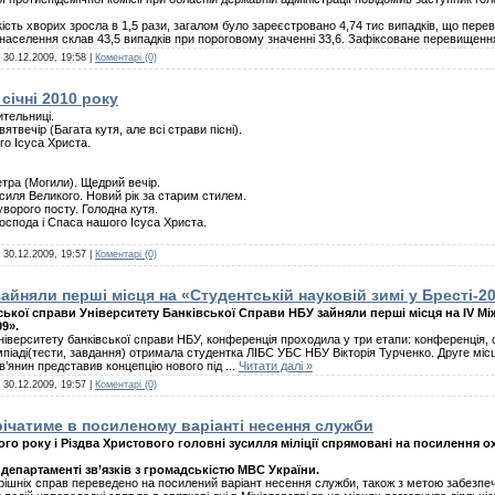
ість хворих зросла в 1,5 рази, загалом було зареєстровано 4,74 тис випадків, що пере
 населення склав 43,5 випадків при пороговому значенні 33,6. Зафіксоване перевищенн
:
30.12.2009, 19:58
|
Коментарі (0)
січні 2010 року
ительниці.
ятвечір (Багата кутя, але всі страви пісні).
го Ісуса Христа.
етра (Могили). Щедрий вечір.
силя Великого. Новий рік за старим стилем.
ворого посту. Голодна кутя.
оспода і Спаса нашого Ісуса Христа.
:
30.12.2009, 19:57
|
Коментарі (0)
зайняли перші місця на «Студентській науковій зимі у Бресті-2
ської справи Університету Банківської Справи НБУ зайняли перші місця на IV М
9».
іверситету банківської справи НБУ, конференція проходила у три етапи: конференція, о
мпіаді(тести, завдання) отримала студентка ЛІБС УБС НБУ Вікторія Турченко. Друге міс
в’янин представив концепцію нового під
...
Читати далі »
:
30.12.2009, 19:57
|
Коментарі (0)
трічатиме в посиленому варіанті несення служби
ого року і Різдва Христового головні зусилля міліції спрямовані на посилення 
епартаменті зв’язків з громадськістю МВС України.
трішніх справ переведено на посилений варіант несення служби, також з метою забезпече