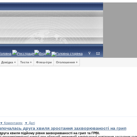
Головна
Реєстрація
Вхід
Довідка +
Тести +
Флеш-ігри
Оголошення +
▼ Коментарях
▼ Даті
озпочалась друга хвиля зростання захворюваності на грип
друга хвиля підйому рівня захворюваності на грип та ГРВІ.
ї протиепідемічної комісії при обласній державній адміністрації повідомив заступник го