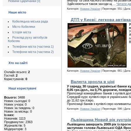
аналізу та своєчасного впливу на розвиток 
Новини Царичанки
[0]
Здійснюються також заходи щ
...
Читати да
Категорія:
Новини України
| Переглядів: 551 | Дата
Наше місто
ДТП у Києві: легкова автівк
Кобеляцька міська рада
У
Місто Кобеляки
п
У
Історія міста
Я
Розклад руху автобусів
п
Кобеляк
В
Телефони міста (частина 1)
Телефони міста (частина 2)
Хто на сайті
Категорія:
Новини України
| Переглядів: 661 | Дата
Онлайн всього:
2
Гостей:
2
Користувачів:
0
Валюта зросла в ціні
У середу, 30 грудня, українські банки 
Наші користувачі
8,05 грн./дол., на 0,7% дорожче, повід
Пропозиції комерційних банків з купівлі до
Середній курс купівлі євро в українських б
Всього:
3488
до 11,62 грн./євро.
Нових сьогодні: 0
Пропозиції банків з купівлі євро коливают
Нових учора: 0
Нових за тиждень: 0
Категорія:
Новини України
| Переглядів: 596 | Дата
Нових за місяць: 0
Із них:
Новачків: 1113
Львівщина Новий рік зустріне
Продвинутих: 2363
Львівщина завершить 2009 рік із прогн
Журналістів: 5
заступник голови Львівської ОДА Яро
Модераторів: 3