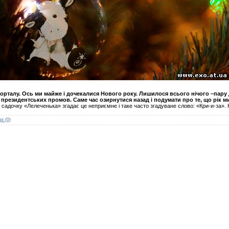
орталу. Ось ми майже і дочекалися Нового року. Лишилося всього нічого –пару д
х президентських промов. Саме час озирнутися назад і подумати про те, що рік м
 садочку «Лелеченька» згадає це неприємне і таке часто згадуване слово: «Кри-и-за». Кр
і (0)