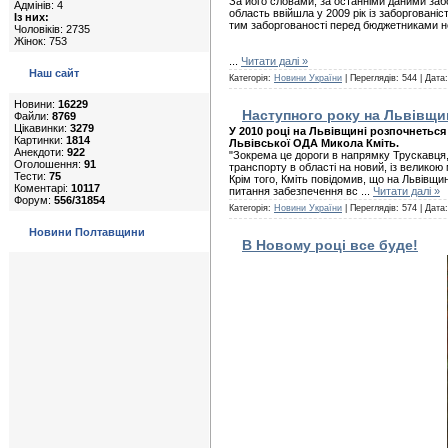
За його словами, за останніми даними забо
Адмінів: 4
область ввійшла у 2009 рік із заборговані
Із них:
тим заборгованості перед бюджетниками н
Чоловіків: 2735
Жінок: 753
...
Читати далі »
Наш сайт
Категорія:
Новини України
| Переглядів: 544 | Дата
Новини:
16229
Наступного року на Львівщи
Файли:
8769
Цікавинки:
3279
У 2010 році на Львівщині розпочнеться
Картинки:
1814
Львівської ОДА Микола Кміть.
Анекдоти:
922
"Зокрема це дороги в напрямку Трускавця
Оголошення:
91
транспорту в області на новий, із великою 
Тести:
75
Крім того, Кміть повідомив, що на Львівщ
Коментарі:
10117
питання забезпечення вс
...
Читати далі »
Форум:
556/31854
Категорія:
Новини України
| Переглядів: 574 | Дата
Новини Полтавщини
В Новому році все буде!