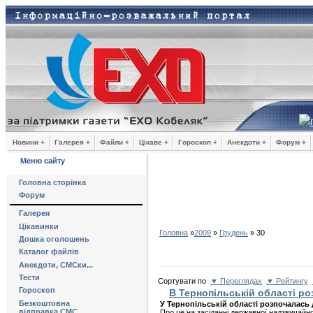
Новини +
Галерея +
Файли +
Цікаве +
Гороскоп +
Анекдоти +
Форум +
Меню сайту
Головна сторінка
Форум
Галерея
Цікавинки
Головна
»
2009
»
Грудень
»
30
Дошка оголошень
Каталог файлів
Анекдоти, СМСки...
Тести
Сортувати по
▼ Переглядах
▼ Рейтингу
Гороскоп
В Тернопільській області р
Безкоштовна
У Тернопільській області розпочалась 
відправка СМС
Про це на засіданні державної надзвичайно