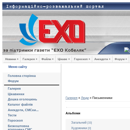
Новини +
Галерея +
Файли +
Цікаве +
Гороскоп +
Анекдоти +
Форум +
Меню сайту
Головна сторінка
Форум
Галерея
Цікавинки
Галерея
»
Люди
» Письменники
Дошка оголошень
Каталог файлів
Анекдоти, СМСки...
Альбоми
Тести
Гороскоп
Загальний
[33]
Безкоштовна
Художники
[0]
відправка СМС