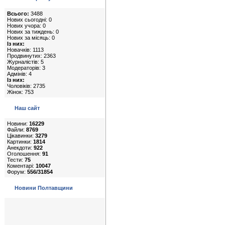
Всього:
3488
Нових сьогодні: 0
Нових учора: 0
Нових за тиждень: 0
Нових за місяць: 0
Із них:
Новачків: 1113
Продвинутих: 2363
Журналістів: 5
Модераторів: 3
Адмінів: 4
Із них:
Чоловіків: 2735
Жінок: 753
Наш сайт
Новини:
16229
Файли:
8769
Цікавинки:
3279
Картинки:
1814
Анекдоти:
922
Оголошення:
91
Тести:
75
Коментарі:
10047
Форум:
556/31854
Новини Полтавщини