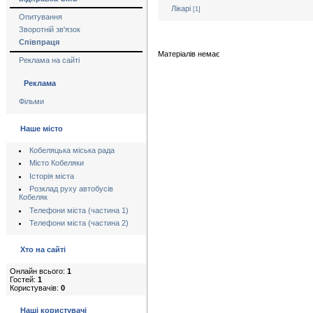
Лікарі
[1]
Опитування
Зворотній зв'язок
Співпраця
Матеріалів немає
Реклама на сайті
Реклама
Фільми
Наше місто
Кобеляцька міська рада
Місто Кобеляки
Історія міста
Розклад руху автобусів
Кобеляк
Телефони міста (частина 1)
Телефони міста (частина 2)
Хто на сайті
Онлайн всього:
1
Гостей:
1
Користувачів:
0
Наші користувачі