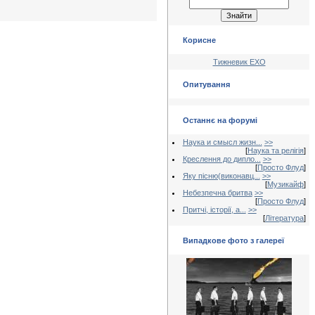
Корисне
Тижневик ЕХО
Опитування
Останнє на форумі
Наука и смысл жизн...
>>
[
Наука та релігія
]
Креслення до дипло...
>>
[
Просто Флуд
]
Яку пісню(виконавц...
>>
[
Музикайф
]
Небезпечна бритва
>>
[
Просто Флуд
]
Притчі, історії, а...
>>
[
Література
]
Випадкове фото з галереї