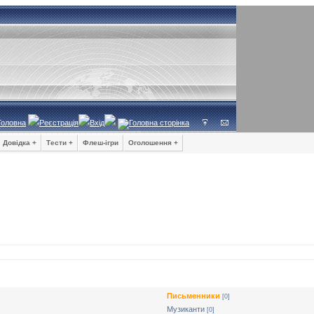
Головна
Реєстрація
Вхід
Довідка +
Тести +
Флеш-ігри
Оголошення +
Письменники
[0]
Музиканти
[0]