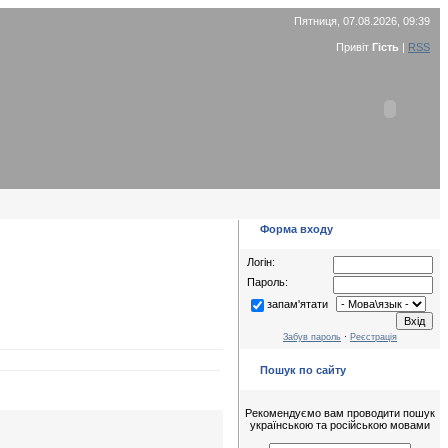
Пятниця, 07.08.2026, 09:39
Привіт
Гість
|
RSS
Форма входу
Логін:
Пароль:
запам'ятати
Забув пароль
·
Реєстрація
Пошук по сайту
Рекомендуємо вам проводити пошук
українською та російською мовами