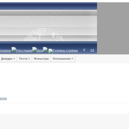
Головна
Реєстрація
Вхід
Довідка +
Тести +
Флеш-ігри
Оголошення +
мачно