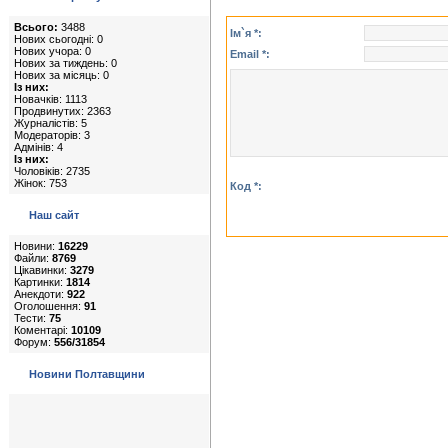
Всього:
3488
Ім`я *:
Нових сьогодні: 0
Нових учора: 0
Email *:
Нових за тиждень: 0
Нових за місяць: 0
Із них:
Новачків: 1113
Продвинутих: 2363
Журналістів: 5
Модераторів: 3
Адмінів: 4
Із них:
Чоловіків: 2735
Жінок: 753
Код *:
Наш сайт
Новини:
16229
Файли:
8769
Цікавинки:
3279
Картинки:
1814
Анекдоти:
922
Оголошення:
91
Тести:
75
Коментарі:
10109
Форум:
556/31854
Новини Полтавщини