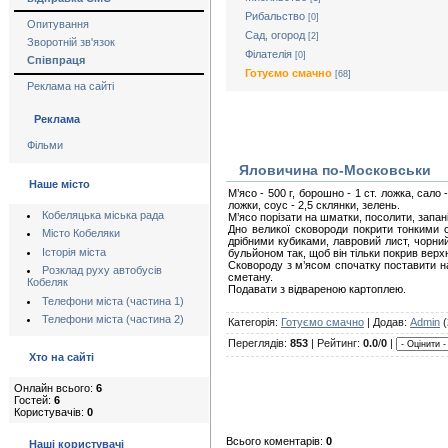
Рибальство
[0]
Опитування
Сад, огород
[2]
Зворотній зв'язок
Філателія
[0]
Співпраця
Готуємо смачно
[68]
Реклама на сайті
Реклама
Фільми
Яловичина по-Московськи
Наше місто
М’ясо - 500 г, борошно - 1 ст. ложка, сало -
ложки, соус - 2,5 склянки, зелень.
Кобеляцька міська рада
М’ясо порізати на шматки, посолити, запан
Дно великої сковороди покрити тонкими с
Місто Кобеляки
дрібними кубиками, лавровий лист, чорний
Історія міста
бульйоном так, щоб він тільки покрив верх
Сковороду з м’ясом спочатку поставити на
Розклад руху автобусів
сметану.
Кобеляк
Подавати з відвареною картоплею.
Телефони міста (частина 1)
Телефони міста (частина 2)
Категорія:
Готуємо смачно
| Додав:
Admin
(
Переглядів:
853
| Рейтинг:
0.0
/
0
|
Хто на сайті
Онлайн всього:
6
Гостей:
6
Користувачів:
0
Всього коментарів:
0
Наші користувачі