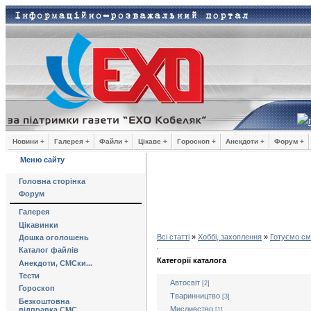
Новини +
Галерея +
Файли +
Цікаве +
Гороскоп +
Анекдоти +
Форум +
Меню сайту
Головна сторінка
Форум
Галерея
Цікавинки
Всі статті
»
Хоббі, захоплення
»
Готуємо с
Дошка оголошень
Каталог файлів
Категорії каталога
Анекдоти, СМСки...
Тести
Автосвіт
[2]
Гороскоп
Тваринництво
[3]
Безкоштовна
Мисливство
відправка СМС
[1]