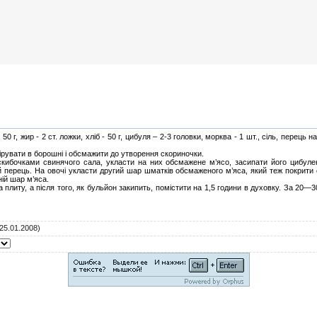
 50 г, жир - 2 ст. ложки, хліб - 50 г, цибуля – 2-3 головки, морква - 1 шт., сіль, перець 
ірувати в борошні і обсмажити до утворення скориночки.
кибочками свинячого сала, укласти на них обсмажене м’ясо, засипати його цибулею
 перець. На овочі укласти другий шар шматків обсмаженого м’яса, який теж покрити 
ній шар м’яса.
 плиту, а після того, як бульйон закипить, помістити на 1,5 години в духовку. За 20—
25.01.2008)