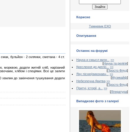
Корисне
Тижневик ЕХО
Опитування
Останнє на форумі
на смак, бульйон - 2 склянки, сметана - 4 ст.
Наука и смысл жизн...
>>
[
Наука та релігія
]
Креслення до дипло...
>>
, морквою, додати житній хліб, нарізаний
[
Просто Флуд
]
овочами, хлібом і спеціями. Все це залити
Яку пісню(виконавц...
>>
[
Музикайф
]
30 хвилин до закінчення тушкування додати
Небезпечна бритва
>>
[
Просто Флуд
]
Притчі, історії, а...
>>
[
Література
]
Випадкове фото з галереї