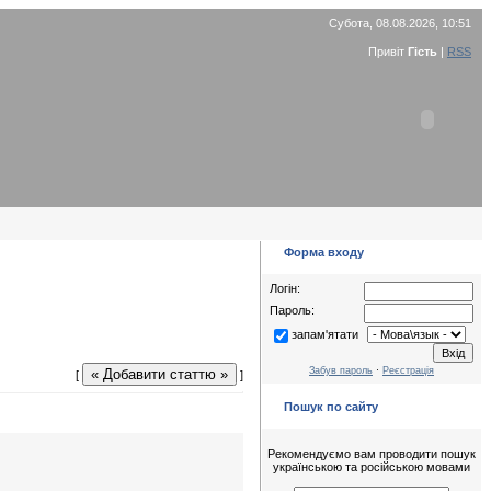
Субота, 08.08.2026, 10:51
Привіт
Гість
|
RSS
Форма входу
Логін:
Пароль:
запам'ятати
Забув пароль
·
Реєстрація
« Добавити статтю »
[
]
Пошук по сайту
Рекомендуємо вам проводити пошук
українською та російською мовами