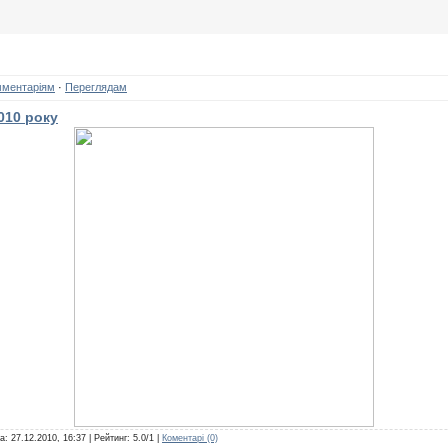
мментаріям
·
Переглядам
010 року
та:
27.12.2010, 16:37
| Рейтинг: 5.0/1 |
Коментарі (0)