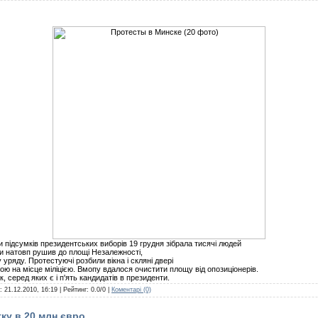
и підсумків президентських виборів 19 грудня зібрала тисячі людей
ти натовп рушив до площі Незалежності,
уряду. Протестуючі розбили вікна і скляні двері
лою на місце міліцією. Вмопу вдалося очистити площу від опозиціонерів.
к, серед яких є і п'ять кандидатів в президенти.
а:
21.12.2010, 16:19
| Рейтинг: 0.0/0 |
Коментарі (0)
ку в 20 млн євро