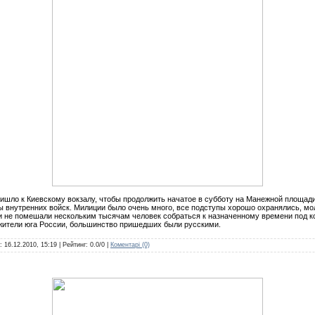
шло к Киевскому вокзалу, чтобы продолжить начатое в субботу на Манежной площади
 внутренних войск. Милиции было очень много, все подступы хорошо охранялись, м
 не помешали нескольким тысячам человек собраться к назначенному времени под к
 жители юга России, большинство пришедших были русскими.
а:
16.12.2010, 15:19
| Рейтинг: 0.0/0 |
Коментарі (0)