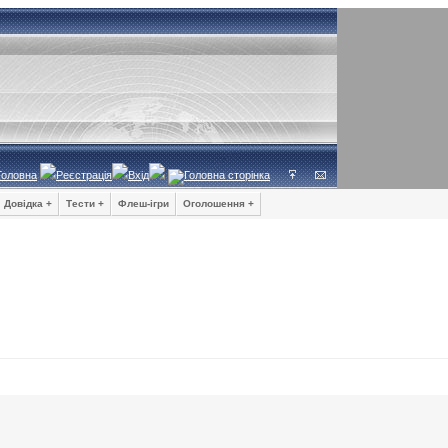
Головна
Реєстрація
Вхід
Довідка +
Тести +
Флеш-ігри
Оголошення +