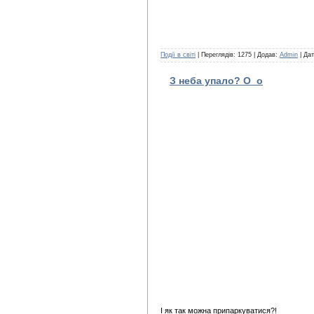
Події в світі
| Переглядів: 1275 | Додав:
Admin
| Да
З неба упало? О_о
І як так можна припаркуватися?!