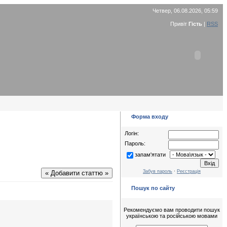
Четвер, 06.08.2026, 05:59
Привіт
Гість
|
RSS
Форма входу
Логін:
Пароль:
запам'ятати
Забув пароль
·
Реєстрація
« Добавити статтю »
Пошук по сайту
Рекомендуємо вам проводити пошук
українською та російською мовами