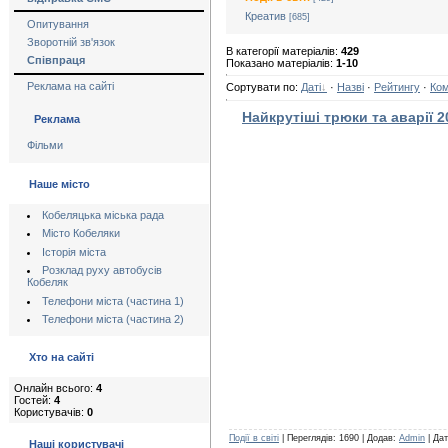
Креатив
[685]
Опитування
Зворотній зв'язок
В категорії матеріалів:
429
Співпраця
Показано матеріалів:
1-10
Реклама на сайті
Сортувати по:
Даті
·
Назві
·
Рейтингу
·
Ко
Найкрутіші трюки та аварії 2
Реклама
Фільми
Наше місто
Кобеляцька міська рада
Місто Кобеляки
Історія міста
Розклад руху автобусів
Кобеляк
Телефони міста (частина 1)
Телефони міста (частина 2)
Хто на сайті
Онлайн всього:
4
Гостей:
4
Користувачів:
0
Події в світі
| Переглядів: 1690 | Додав:
Admin
| Да
Наші користувачі