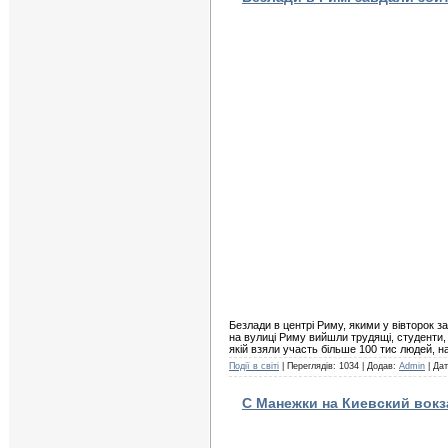
Безлади в центрі Риму, якими у вівторок 
на вулиці Риму вийшли трудящі, студенти, 
якій взяли участь більше 100 тис людей, н
Події в світі
| Переглядів: 1034 | Додав:
Admin
| Да
С Манежки на Киевский вокз