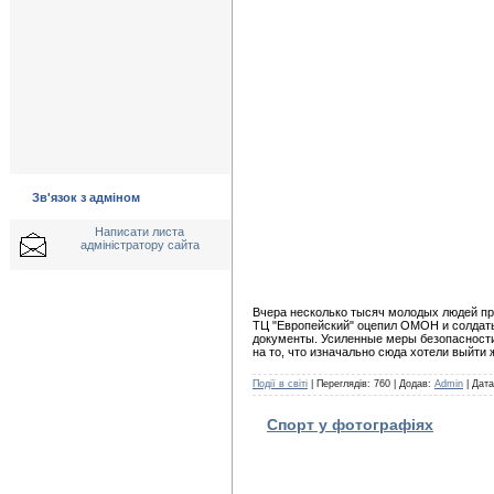
Зв'язок з адміном
Написати листа
адміністратору сайта
Вчера несколько тысяч молодых людей при
ТЦ "Европейский" оцепил ОМОН и солдаты
документы. Усиленные меры безопасности
на то, что изначально сюда хотели выйти
Події в світі
| Переглядів: 760 | Додав:
Admin
| Дат
Спорт у фотографіях