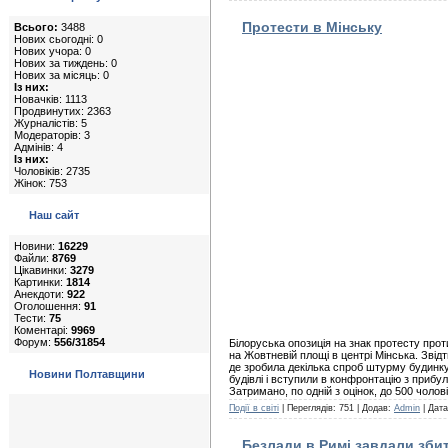
Протести в Мінську
Всього:
3488
Нових сьогодні: 0
Нових учора: 0
Нових за тиждень: 0
Нових за місяць: 0
Із них:
Новачків: 1113
Продвинутих: 2363
Журналістів: 5
Модераторів: 3
Адмінів: 4
Із них:
Чоловіків: 2735
Жінок: 753
Наш сайт
Новини:
16229
Файли:
8769
Цікавинки:
3279
Картинки:
1814
Анекдоти:
922
Оголошення:
91
Тести:
75
Коментарі:
9969
Форум:
556/31854
Білоруська опозиція на знак протесту прот
на Жовтневій площі в центрі Мінська. Звід
де зробила декілька спроб штурму будинку 
Новини Полтавщини
будівлі і вступили в конфронтацію з прибу
Затримано, по одній з оцінок, до 500 чолові
Події в світі
| Переглядів: 751 | Додав:
Admin
| Дат
Безлади в Римі завдали збит