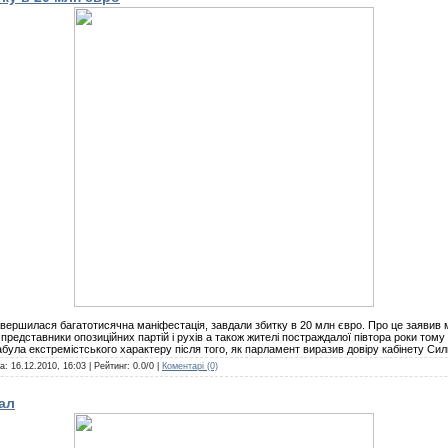
завершилася багатотисячна маніфестація, завдали збитку в 20 млн євро. Про це заявив
представники опозиційних партій і рухів а також жителі постраждалої півтора роки тому 
абула екстремістського характеру після того, як парламент виразив довіру кабінету Си
та:
16.12.2010, 16:03
| Рейтинг: 0.0/0 |
Коментарі (0)
ал