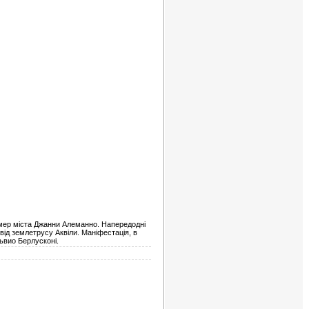
 мер міста Джанни Алеманно. Напередодні
від землетрусу Аквіли. Маніфестація, в
львио Берлусконі.