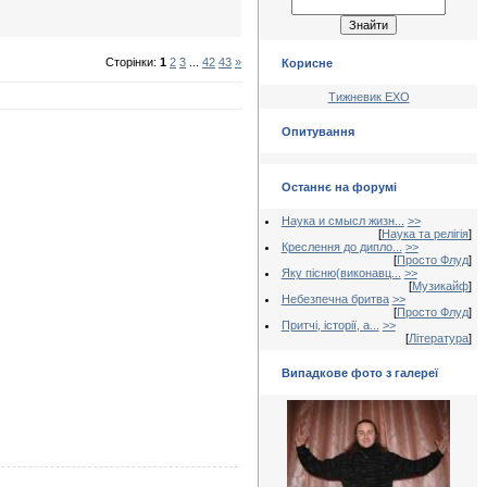
Сторінки:
1
2
3
...
42
43
»
Корисне
Тижневик ЕХО
Опитування
Останнє на форумі
Наука и смысл жизн...
>>
[
Наука та релігія
]
Креслення до дипло...
>>
[
Просто Флуд
]
Яку пісню(виконавц...
>>
[
Музикайф
]
Небезпечна бритва
>>
[
Просто Флуд
]
Притчі, історії, а...
>>
[
Література
]
Випадкове фото з галереї