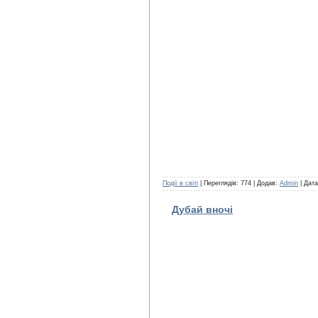
Події в світі
| Переглядів: 774 | Додав:
Admin
| Дат
Дубай вночі