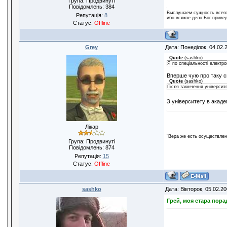
Група: Продвинуті
Повідомлень:
384
Выслушаем сущность всего:
Репутація:
8
ибо всякое дело Бог привед
Статус:
Offline
Grey
Дата: Понеділок, 04.02.
Quote
(
sashko
)
Я по спеціальності електро
Вперше чую про таку сп
Quote
(
sashko
)
Після закінчення університ
З університету в акаде
Лікар
"Вера же есть осуществлени
Група: Продвинуті
Повідомлень:
874
Репутація:
15
Статус:
Offline
sashko
Дата: Вівторок, 05.02.2
Грей, моя стара пора