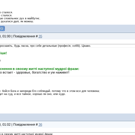
о сталося.
 сталося.
е сповільнює рух в майбутнє.
й рухатися далі, як можеш.
8, 01:00 | Повідомлення #
35
роскажіть, будь ласка, про себе детальніше (професія, хоббі). Цікаво.
іше!
йснення в своєму житті наступної мудрої фрази:
о встает - здоровье, богатство и ум наживет!
 бойся Бога и заповеди Его соблюдай, потому что в этом все для человека;
ет на суд, и все тайное, хорошо ли оно, или худо.
8, 01:02 | Повідомлення #
36
я в своєму житті наступної мудрої фрази