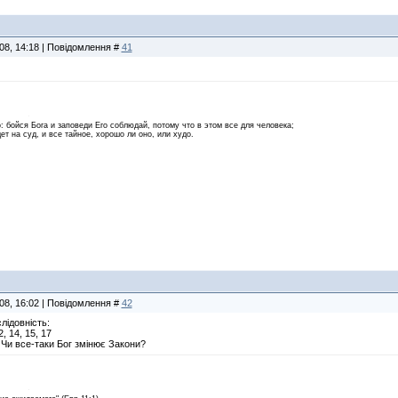
008, 14:18 | Повідомлення #
41
 бойся Бога и заповеди Его соблюдай, потому что в этом все для человека;
ет на суд, и все тайное, хорошо ли оно, или худо.
008, 16:02 | Повідомлення #
42
лідовність:
, 14, 15, 17
 Чи все-таки Бог змінює Закони?