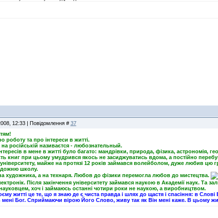
2008, 12:33 | Повідомлення #
37
тям!
о роботу та про інтереси в житті.
а на російській називаєтся - любознательный.
інтересів в мене в житті було багато: мандрівки, природа, фізика, астрономія, г
сть книг при цьому умудрився якось не засиджуватись вдома, а постійно переб
університету, майже на протязі 12 років займався волейболом, дуже любив цю гр
удожню школу.
на художника, а на технаря. Любов до фізики перемогла любов до мистецтва.
лектронік. Після закінчення університету займався наукою в Академії наук. Та з
науковцем, хоч і займаюсь останні чотири роки не наукою, а виробництвом.
єму житті це те, що я знаю де є чиста правда і шлях до щастя і спасіння: в Сл
 мені Бог. Сприймаючи вірою Його Слово, живу так як Він мені каже. В цьому жит