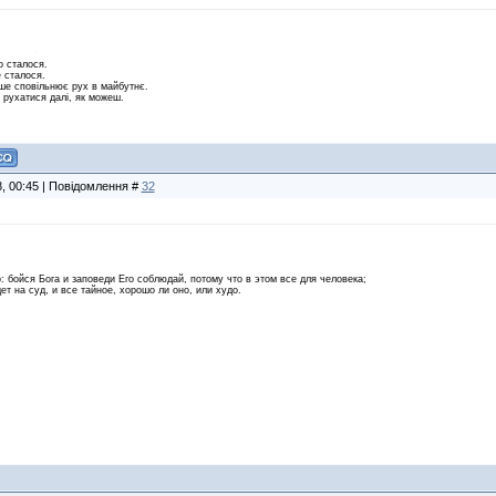
о сталося.
 сталося.
е сповільнює рух в майбутнє.
й рухатися далі, як можеш.
8, 00:45 | Повідомлення #
32
 бойся Бога и заповеди Его соблюдай, потому что в этом все для человека;
ет на суд, и все тайное, хорошо ли оно, или худо.