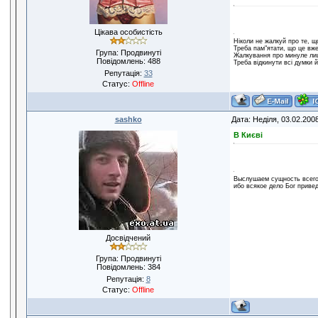
Цікава особистість
Ніколи не жалкуй про те, щ
Треба пам"ятати, що це вже
Група: Продвинуті
Жалкування про минуле лиш
Повідомлень:
488
Треба відкинути всі думки 
Репутація:
33
Статус:
Offline
sashko
Дата: Неділя, 03.02.200
В Києві
Выслушаем сущность всего:
ибо всякое дело Бог привед
Досвідчений
Група: Продвинуті
Повідомлень:
384
Репутація:
8
Статус:
Offline