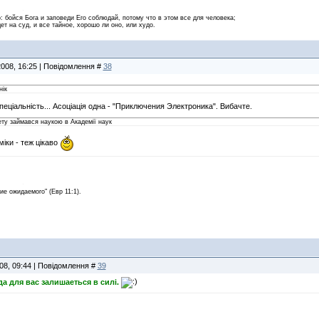
 бойся Бога и заповеди Его соблюдай, потому что в этом все для человека;
ет на суд, и все тайное, хорошо ли оно, или худо.
2008, 16:25 | Повідомлення #
38
нік
еціальність... Асоціація одна - "Приключения Электроника". Вибачте.
ету займався наукою в Академії наук
міки - теж цікаво
е ожидаемого" (Евр 11:1).
008, 09:44 | Повідомлення #
39
да для вас залишаеться в силі.