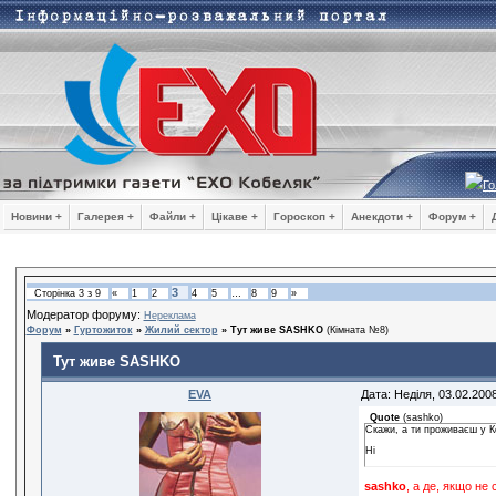
Го
Новини +
Галерея +
Файли +
Цікаве +
Гороскоп +
Анекдоти +
Форум +
3
Сторінка
3
з
9
«
1
2
4
5
…
8
9
»
Модератор форуму:
Нереклама
Форум
»
Гуртожиток
»
Жилий сектор
»
Тут живе SASHKO
(Кімната №8)
Тут живе SASHKO
EVA
Дата: Неділя, 03.02.200
Quote
(
sashko
)
Скажи, а ти проживаєш у К
Ні
sashko
, а де, якщо не 