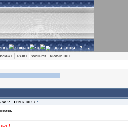
ловна
Реєстрація
Вхід
Довідка +
Тести +
Флеш-ігри
Оголошення +
8, 00:22 | Повідомлення #
31
обеляках?
секрет?