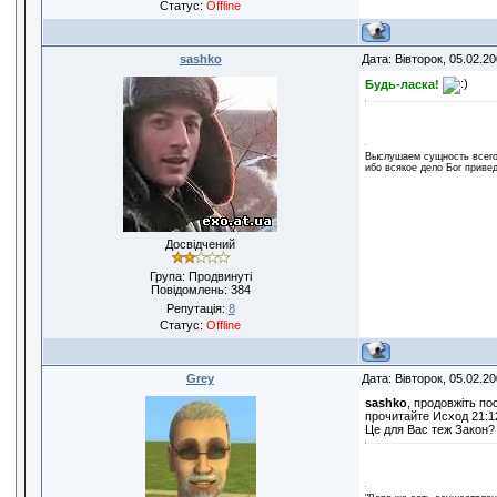
Статус:
Offline
sashko
Дата: Вівторок, 05.02.2
Будь-ласка!
Выслушаем сущность всего:
ибо всякое дело Бог привед
Досвідчений
Група: Продвинуті
Повідомлень:
384
Репутація:
8
Статус:
Offline
Grey
Дата: Вівторок, 05.02.2
sashko
, продовжіть пос
прочитайте Исход 21:12
Це для Вас теж Закон?