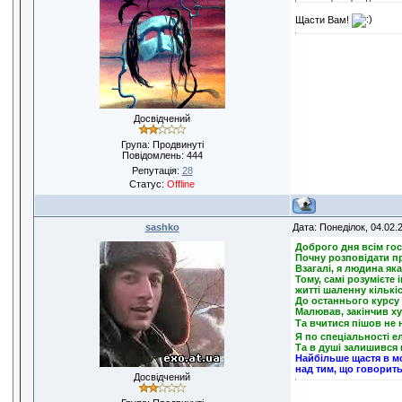
Щасти Вам!
Досвідчений
Група: Продвинуті
Повідомлень:
444
Репутація:
28
Статус:
Offline
sashko
Дата: Понеділок, 04.02.
Доброго дня всім гос
Почну розповідати пр
Взагалі, я людина як
Тому, самі розумієте 
житті шаленну кількі
До останнього курсу 
Малював, закінчив х
Та вчитися пішов не 
Я по спеціальності е
Та в душі залишився 
Найбільше щастя в мо
над тим, що говорить
Досвідчений