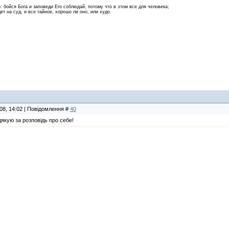
 бойся Бога и заповеди Его соблюдай, потому что в этом все для человека;
ет на суд, и все тайное, хорошо ли оно, или худо.
008, 14:02 | Повідомлення #
40
 дякую за розповідь про себе!