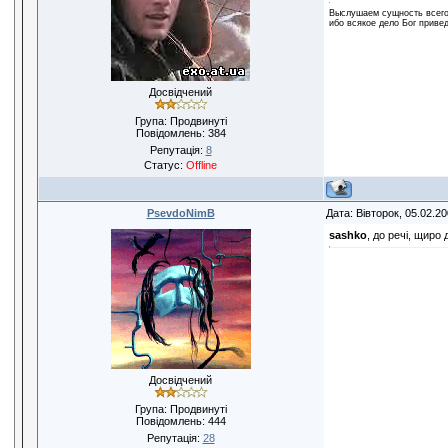
Выслушаем сущность всего:
ибо всякое дело Бог привед
Досвідчений
Група: Продвинуті
Повідомлень:
384
Репутація:
8
Статус:
Offline
PsevdoNimB
Дата: Вівторок, 05.02.2
sashko
, до речі, щиро
Досвідчений
Група: Продвинуті
Повідомлень:
444
Репутація:
28