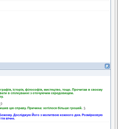
еографія, історія, філософія, мистецтво, тощо. Прочитав в своєму
увати в спілкуванні з оточуючим середовищем.
у.
алишив цю справу. Причина: хотілося більше грошей.
:).
ові Божому. Досліджую Його з молитвою кожного дня. Розмірковую
тя вічне.