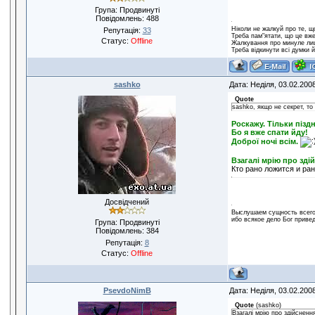
Група: Продвинуті
Повідомлень:
488
Ніколи не жалкуй про те, щ
Репутація:
33
Треба пам"ятати, що це вже
Статус:
Offline
Жалкування про минуле лиш
Треба відкинути всі думки 
sashko
Дата: Неділя, 03.02.200
Quote
sashko, якщо не секрет, то 
Роскажу. Тільки піздн
Бо я вже спати йду!
Доброї ночі всім.
Взагалі мрію про зді
Кто рано ложится и ран
Досвідчений
Выслушаем сущность всего:
ибо всякое дело Бог привед
Група: Продвинуті
Повідомлень:
384
Репутація:
8
Статус:
Offline
PsevdoNimB
Дата: Неділя, 03.02.200
Quote
(
sashko
)
Взагалі мрію про здійсненн