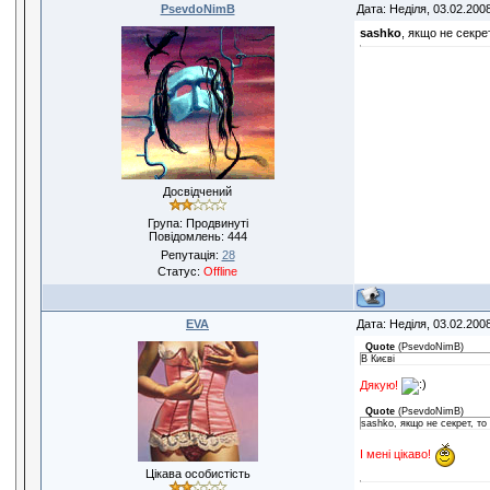
PsevdoNimB
Дата: Неділя, 03.02.200
sashko
, якщо не секрет
Досвідчений
Група: Продвинуті
Повідомлень:
444
Репутація:
28
Статус:
Offline
EVA
Дата: Неділя, 03.02.200
Quote
(
PsevdoNimB
)
В Києві
Дякую!
Quote
(
PsevdoNimB
)
sashko, якщо не секрет, то 
І мені цікаво!
Цікава особистість