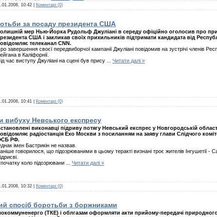
.01.2008, 10:42
|
Коментарі (0)
ротьби за посаду президента США
олишній мер Нью-Йорка Рудольф Джуліані в середу офіційно оголосив про пр
резидента США і закликав своїх прихильників підтримати кандидата від Республ
овідомляє телеканал CNN.
ро завершення своєї передвиборчої кампанії Джуліані повідомив на зустрічі членів Респу
ейгана в Каліфорнії.
ід час виступу Джуліані на сцені був прису
...
Читати далі »
.01.2008, 10:41
|
Коментарі (0)
и вибуху Невського експресу
становлені виконавці підриву потягу Невський експрес у Новгородській області,
овідомляє радіостанція Ехо Москви з посиланням на заяву глави Слідчого коміт
СБ РФ.
днак імен Бастрикін не назвав.
аніше говорилося, що підозрюваними в цьому теракті визнані троє жителів Інгушетії - 
ідриєві.
початку коло підозрювани
...
Читати далі »
.01.2008, 10:32
|
Коментарі (0)
ий спосіб боротьби з боржниками
окоммуненерго (ТКЕ) і облгазам оформляти акти прийому-передачі природного 