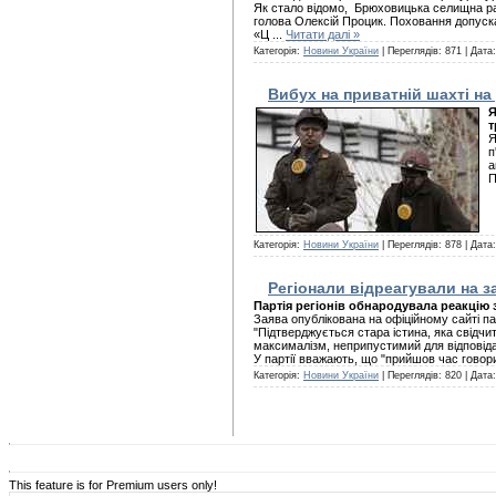
Як стало відомо, Брюховицька селищна рад
голова Олексій Процик. Поховання допуска
«Ц
...
Читати далі »
Категорія:
Новини України
| Переглядів: 871 | Дата
Вибух на приватній шахті на 
Я
т
Я
п
а
П
Категорія:
Новини України
| Переглядів: 878 | Дата
Регіонали відреагували на з
Партія регіонів обнародувала реакцію 
Заява опублікована на офіційному сайті пар
"Підтверджується стара істина, яка свідчи
максималізм, неприпустимий для відповідал
У партії вважають, що "прийшов час говори
Категорія:
Новини України
| Переглядів: 820 | Дата
This feature is for Premium users only!