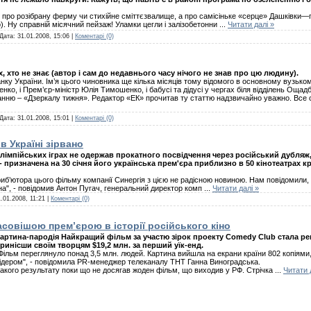
 про розібрану ферму чи стихійне сміттєзвалище, а про самісіньке «серце» Дашківки—пр
. Ну справній місячний пейзаж! Уламки цегли і залізобетонни
...
Читати далі »
 Дата:
31.01.2008, 15:06
|
Коментарі (0)
 хто не знає (автор і сам до недавнього часу нічого не знав про цю людину).
ку України. Ім’я цього чиновника ще кілька місяців тому відомого в основному вузькому
нко, і Прем’єр-міністр Юлія Тимошенко, і бабусі та дідусі у чергах біля відділень Ощад
анню – «Дзеркалу тижня». Редактор «ЕК» прочитав ту статтю надзвичайно уважно. Все 
 Дата:
31.01.2008, 15:01
|
Коментарі (0)
в Україні зірвано
лімпійських іграх не одержав прокатного посвідчення через російський дубляж
 призначена на 30 січня його українська прем'єра приблизно в 50 кінотеатрах кр
риб’ютора цього фільму компанії Синергія з цією не радісною новиною. Нам повідомили,
а", - повідомив Антон Пугач, генеральний директор комп
...
Читати далі »
.01.2008, 11:21
|
Коментарі (0)
совішою прем’єрою в історії російського кіно
артина-пародія Найкращий фільм за участю зірок проекту Comedy Club стала р
ринісши своїм творцям $19,2 млн. за перший уїк-енд.
Фільм переглянуло понад 3,5 млн. людей. Картина вийшла на екрани країни 802 копіями, 
ідером", - повідомила PR-менеджер телеканалу ТНТ Ганна Виноградська.
акого результату поки що не досягав жоден фільм, що виходив у РФ. Стрічка
...
Читати 