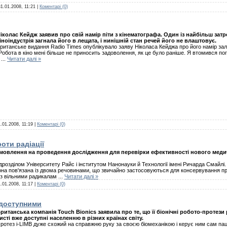
31.01.2008, 11:21
|
Коментарі (0)
іколас Кейдж заявив про свій намір піти з кінематографа. Один із найбільш зат
іноіндустрія загнала його в лещата, і нинішній стан речей його не влаштовує.
ританське видання Radio Times опублікувало заяву Ніколаса Кейджа про його намір зал
Робота в кіно мені більше не приносить задоволення, як це було раніше. Я втомився п
ч
...
Читати далі »
.01.2008, 11:19
|
Коментарі (0)
оти радіації
овлення на проведення дослідження для перевірки ефективності нового медич
озділом Університету Райс і інститутом Нанонауки й Технології імені Ричарда Смайлі
она пов'язана із двома речовинами, що звичайно застосовуються для консервування пр
я з вільними радикалам
...
Читати далі »
.01.2008, 11:17
|
Коментарі (0)
 доступними
ританська компанія Touch Bionics заявила про те, що її біонічні робото-протези
исті вже доступні населенню в різних країнах світу.
ротез i-LIMB дуже схожий на справжню руку за своєю біомеханікою і керує ним сам па