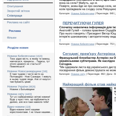
вона на села? Мабуть, що ні.
Повірте, мова йде не про околицю села, не
Опитування
коли проїжджали на сходку села Ревущино)
Зворотній зв'язок
Категорія:
Новини Кобеляччини
| Переглядів: 846 |
Співпраця
Реклама на сайті
ПЕРЕЧИТУЮЧИ ГУЛЕЯ
Спочатку невеличка інформація для тих,
Анатолій Гулей – голова правління Ощадбан
Реклама
Про нього говорять і Президент Віктор Юще
інтерв’ю шанованому і авторитетному вид
Фільми
»
Категорія:
Новини Кобеляччини
| Переглядів: 753 |
Розділи новин
Сегодня: прем'єру Астерікса 
Новини Кобеляччини
[1620]
Французький блокбастер Астерікс на О
Твоє рідне місто, в якому ти живеш,
українськими субтитрами. Як наслідок -
навчаєшся, працюєш... Гадаєш, тут
Сегодня.
нічого цікавого не стається?
Помиляєшся!
"Ми одержали листа від українського дист
посвідчення фільм демонструвати не можн
Новини Новосанжарщини
[246]
Є таке чудове і чисте місто на
Категорія:
Новини світу
| Переглядів: 882 | Дата:
31
Полтавщині - Нові Санжари. І живуть
в ньому чудові люди. Але от казуси і
там бувають цікаві
Найкращий фільм став найка
Новини України
[9826]
К
Новини з Батьківщини
п
Новини світу
[4403]
"
Тут усі найважливіші світові новини!
л
Будь у курсі того, що відбуваються
Т
далеко, але все-таки навколо тебе!
Відео-новини
[119]
Відео-новини зняті нашими
кореспонентами. І не тільки нашими...