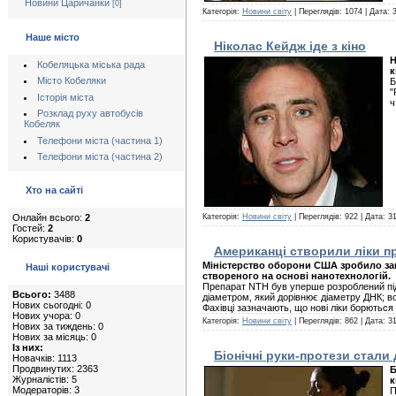
Новини Царичанки
[0]
Категорія:
Новини світу
| Переглядів: 1074 | Дата:
Наше місто
Ніколас Кейдж іде з кіно
Н
Кобеляцька міська рада
к
Місто Кобеляки
Б
"
Історія міста
Розклад руху автобусів
Кобеляк
Телефони міста (частина 1)
Телефони міста (частина 2)
Хто на сайті
Онлайн всього:
2
Категорія:
Новини світу
| Переглядів: 922 | Дата:
31
Гостей:
2
Користувачів:
0
Американці створили ліки пр
Міністерство оборони США зробило зам
Наші користувачі
створеного на основі нанотехнологій.
Препарат NTH був уперше розроблений підр
Всього:
3488
діаметром, який дорівнює діаметру ДНК; в
Нових сьогодні: 0
Фахівці зазначають, що нові ліки борютьс
Нових учора: 0
Категорія:
Новини світу
| Переглядів: 862 | Дата:
31
Нових за тиждень: 0
Нових за місяць: 0
Із них:
Біонічні руки-протези стали
Новачків: 1113
Продвинутих: 2363
Б
Журналістів: 5
к
Модераторів: 3
П