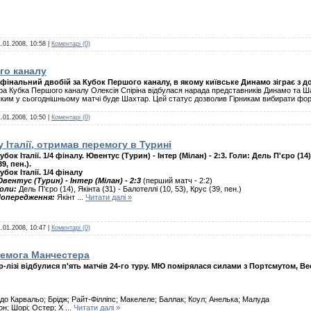
.01.2008, 10:58
|
Коментарі (0)
го каналу
ься фінальний двобій за Кубок Першого каналу, в якому київське Динамо зіграє з
ора Кубка Першого каналу Олексія Спіріна відбулася нарада представників Динамо та 
яким у сьогоднішньому матчі буде Шахтар. Цей статус дозволив Гірникам вибирати фо
.01.2008, 10:50
|
Коментарі (0)
 Італії, отримав перемогу в Турині
убок Італії. 1/4 фіналу. Ювентус (Турин) - Інтер (Мілан) - 2:3. Голи: Дель П'єро (14),
39, пен.).
убок Італії. 1/4 фіналу
вентус (Турин) - Інтер (Мілан) - 2:3
(перший матч - 2:2)
оли:
Дель П'єро (14), Якінта (31) - Балотеллі (10, 53), Крус (39, пен.)
опередження:
Якінт
...
Читати далі »
.01.2008, 10:47
|
Коментарі (0)
ремога Манчестера
єр-лізі відбулися п'ять матчів 24-го туру. МЮ помірялася силами з Портсмутом, Ве
до Карвальо; Брідж; Райт-Філліпс; Макелеле; Баллак; Коул; Анелька; Малуда
он; Шорі; Остер; Х
...
Читати далі »