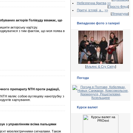
Небезпечна бритва
>>
[
Просто Флуд
]
Притчі, історії, а...
>>
[
Література
]
ребуваних акторів Голівуду вважає, що
Випадкове фото з галереї
ишити акторську кар'єру.
огоджуватися з тим фактом, що моя поява в
[
Альянс & Cry Світу
]
Погода
ного препарату NTH проти радіації,
. NTH являє собою вуглецеву нанотрубку з
одуктів харчування.
Курси валют
 рук з управлінням всіма пальцями
цієнт міоелектричними сигналами. Також