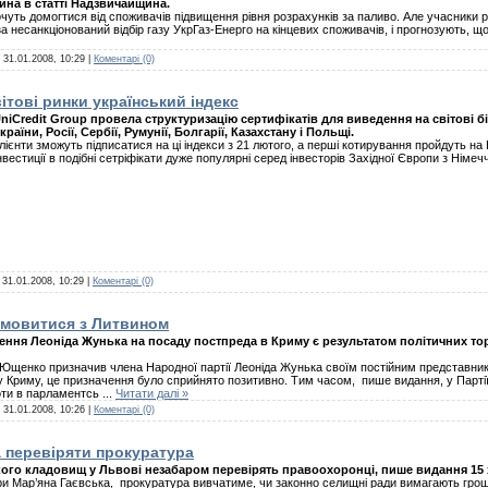
на в статті Надзвичайщина.
очуть домогтися від споживачів підвищення рівня розрахунків за паливо. Але учасники 
а несанкціонований відбір газу УкрГаз-Енерго на кінцевих споживачів, і прогнозують, що
:
31.01.2008, 10:29
|
Коментарі (0)
ітові ринки український індекс
niCredit Group провела структуризацію сертифікатів для виведення на світові бі
країни, Росії, Сербії, Румунії, Болгарії, Казахстану і Польщі.
лієнти зможуть підписатися на ці індекси з 21 лютого, а перші котирування пройдуть на
нвестиції в подібні сетріфікати дуже популярні серед інвесторів Західної Європи з Німеччин
:
31.01.2008, 10:29
|
Коментарі (0)
омовитися з Литвином
чення Леоніда Жунька на посаду постпреда в Криму є результатом політичних т
 Ющенко призначив члена Народної партії Леоніда Жунька своїм постійним представник
у Криму, це призначення було сприйнято позитивно. Тим часом, пише видання, у Партії
оти в парламентсь
...
Читати далі »
:
31.01.2008, 10:26
|
Коментарі (0)
 перевіряти прокуратура
ого кладовищ у Львові незабаром перевірять правоохоронці, пише видання 15 
ри Мар’яна Гаєвська, прокуратура вивчатиме, чи законно селищні ради вимагають грош