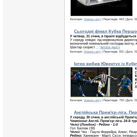
Категорія:
Новини світу
| Переглядів: 843 | Дата:
31
Сьогодні фінал Кубка Першо
У четвер, 31 січня, в Ізраїлі відбудет
У середу опівдні
під керівництвом директ
визначений номінальний господар матчу, 
Шахтар скорист
...
Читати далі »
Категорія:
Новини світу
| Переглядів: 831 | Дата:
31
Інтер вибив Ювентус із Кубку
К
(
К
Ю
Г
П
Категорія:
Новини світу
| Переглядів: 750 | Дата:
31
Англійська Прем'єр-ліга. Пе
У середу, 30 січня, в англійській Прем'
Чемпіонат Англії. Прем'єр-ліга. 24-й тур
Челсі (Лондон) - Редінг - 1:0
Гол: Баллак (38)
Челсі:
Чех - Пауло Феррейра; Алекс; Рікар
Редінг:
Ханеманн - Марті; Сіссе; Інгмарсс