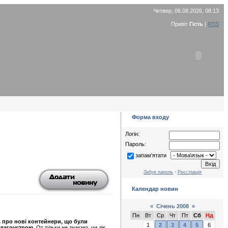
Четвер, 06.08.2026, 08:13
Привіт
Гість
|
RSS
Форма входу
Логін:
Пароль:
запам'ятати
Забув пароль
·
Реєстрація
Календар новин
«
Січень 2008
»
Пн
Вт
Ср
Чт
Пт
Сб
Нд
, про нові контейнери, що були
1
2
3
4
5
6
благоустрою.
От тільки не знаємо, чи діє