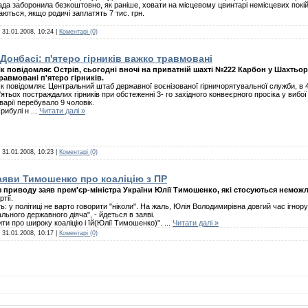
а заборонила безкоштовно, як раніше, ховати на місцевому цвинтарі немісцевих покі
ються, якщо родичі заплатять 7 тис. грн.
:
31.01.2008, 10:24
|
Коментарі (0)
Донбасі: п'ятеро гірників важко травмовані
к повідомляє Острів, сьогодні вночі на приватній шахті №222 Карбон у Шахтьор
равмовані п'ятеро гірників.
к повідомляє Центральний штаб державної воєнізованої гірничорятувальної служби, в 4
'ятьох постраждалих гірників при обстеженні 3- го західного конвеєрного просіка у вибо
варії перебувало 9 чоловік.
рибулі н
...
Читати далі »
:
31.01.2008, 10:23
|
Коментарі (0)
аяви Тимошенко про коаліцію з ПР
з приводу заяв прем'єр-міністра України Юлії Тимошенко, які стосуються неможли
тії.
ть: у політиці не варто говорити "ніколи". На жаль, Юлія Володимирівна довгий час ігно
ьного державного діяча", - йдеться в заяві.
ти про широку коаліцію і їй(Юлії Тимошенко)".
...
Читати далі »
:
31.01.2008, 10:17
|
Коментарі (0)