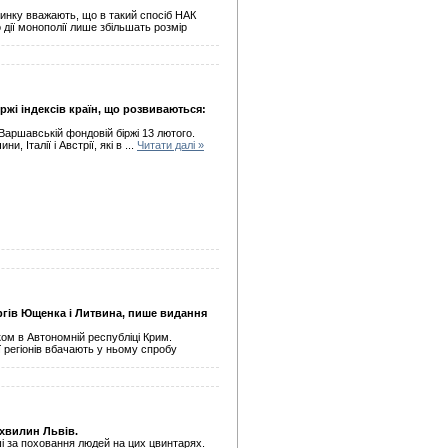
ринку вважають, що в такий спосіб НАК
 дії монополії лише збільшать розмір
ржі індексів країн, що розвиваються:
 Варшавській фондовій біржі 13 лютого.
и, Італії і Австрії, які в
...
Читати далі »
оргів Ющенка і Литвина, пише видання
ом в Автономній республіці Крим.
 регіонів вбачають у ньому спробу
хвилин Львів.
і за поховання людей на цих цвинтарях.