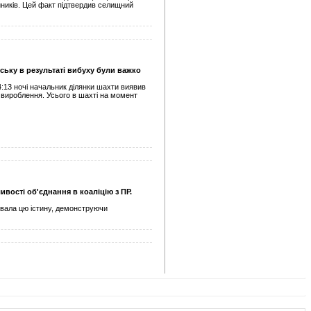
йників. Цей факт підтвердив селищний
ську в результаті вибуху були важко
:13 ночі начальник ділянки шахти виявив
ї вироблення. Усього в шахті на момент
вості об'єднання в коаліцію з ПР.
рувала цю істину, демонструючи