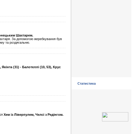
 донецьким Шахтарем.
Шахтаря. За допомогою жеребкування був
рму та роздягальню.
 Якінта (31) - Балотеллі (10, 53), Крус
Статистика
ст Хем із Ліверпулем, Челсі з Редінгом.