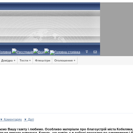
Головна
Реєстрація
Вхід
Довідка +
Тести +
Флеш-ігри
Оголошення +
▼ Коментарях
▼ Даті
ємо Вашу газету і любимо. Особливо матеріали про благоустрій міста Кобеляки
ття не лежало навкруги. Кажуть, що навіть є в районі програма по озелененню і 