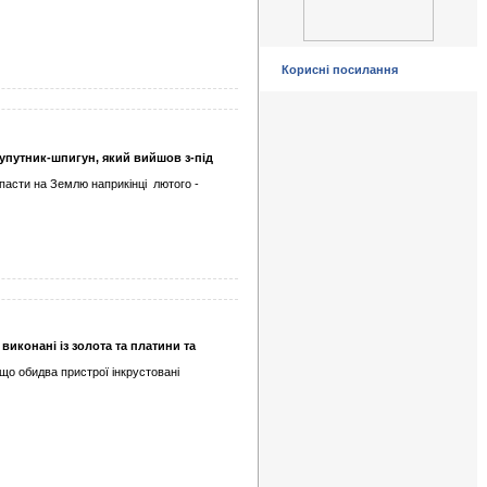
Корисні посилання
упутник-шпигун, який вийшов з-під
пасти на Землю наприкінці
лютого -
иконані із золота та платини та
 що обидва пристрої інкрустовані