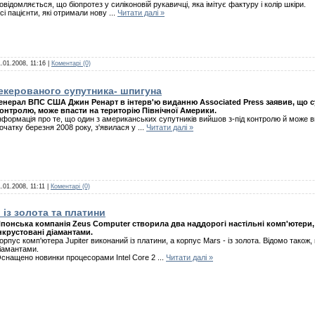
овідомляється, що біопротез у силіконовій рукавичці, яка імітує фактуру і колір шкіри.
сі пацієнти, які отримали нову
...
Читати далі »
.01.2008, 11:16
|
Коментарі (0)
екерованого супутника- шпигуна
енерал ВПС США Джин Ренарт в інтерв'ю виданню Assocіated Press заявив, що с
онтролю, може впасти на територію Північної Америки.
нформація про те, що один з американських супутників вийшов з-під контролю й може в
очатку березня
2008
року, з'явилася у
...
Читати далі »
.01.2008, 11:11
|
Коментарі (0)
із золота та платини
понська компанія Zeus Computer створила два наддорогі настільні комп'ютери, в
нкрустовані діамантами.
орпус комп'ютера Jupіter виконаний із платини, а корпус Mars - із золота. Відомо також,
іамантами.
снащено новинки процесорами Іntel Core
2
...
Читати далі »