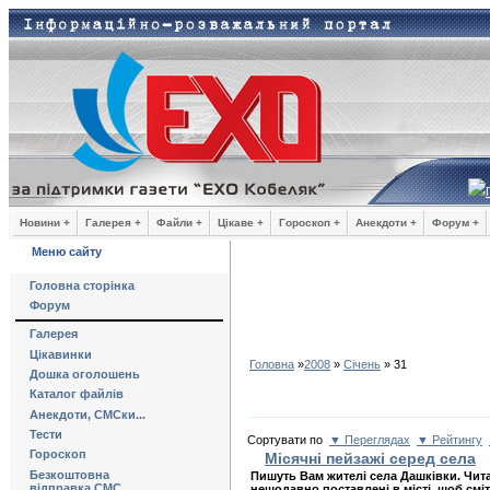
Новини +
Галерея +
Файли +
Цікаве +
Гороскоп +
Анекдоти +
Форум +
Меню сайту
Головна сторінка
Форум
Галерея
Цікавинки
Головна
»
2008
»
Січень
»
31
Дошка оголошень
Каталог файлів
Анекдоти, СМСки...
Тести
Сортувати по
▼ Переглядах
▼ Рейтингу
Гороскоп
Місячні пейзажі серед села
Безкоштовна
Пишуть Вам жителі села Дашківки. Чита
відправка СМС
нещодавно поставлені в місті, щоб смі