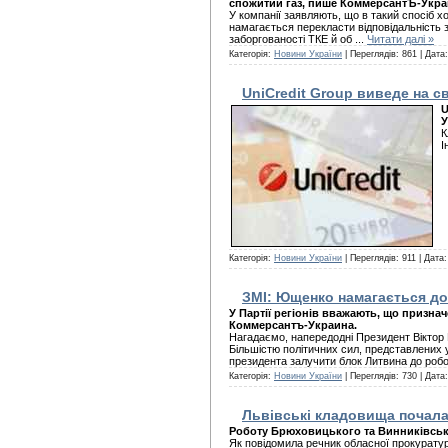
спожитий газ, пише КоммерсантЪ-Украи
У компанії заявляють, що в такий спосіб х
намагається перекласти відповідальність з
заборгованості ТКЕ й об
...
Читати далі »
Категорія:
Новини України
| Переглядів: 861 | Дата
UniCredit Group виведе на св
U
У
К
І
Категорія:
Новини України
| Переглядів: 911 | Дата
ЗМІ: Ющенко намагається д
У Партії регіонів вважають, що призна
Коммерсантъ-Украина.
Нагадаємо, напередодні Президент Віктор
Більшістю політичних сил, представлених 
президента залучити блок Литвина до роб
Категорія:
Новини України
| Переглядів: 730 | Дата
Львівські кладовища почала
Роботу Брюховицького та Винниківськ
Як повідомила речник обласної прокурату