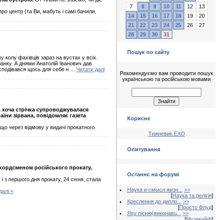
7
8
9
10
11
12
13
о центр (та Ви, мабуть і самі бачили,
14
15
16
17
18
19
20
21
22
23
24
25
26
27
28
29
30
31
Пошук по сайту
 колу фахівців зараз на вустах у всіх.
банку. А днями Анатолій Іванович дав
сподівався щось для себе н
...
Читати далі
Рекомендуємо вам проводити пошук
українською та російською мовами
, хоча стрічка супроводжувалася
аїни зірвана, повідомляє газета
Корисне
 що через відмову у видачі прокатного
Тижневик ЕХО
Опитування
екордсменом російського прокату,
Останнє на форумі
і з першого дня прокату, 24 січня, стала
Наука и смысл жизн...
>>
далі »
[
Наука та релігія
]
Креслення до дипло...
>>
[
Просто Флуд
]
Яку пісню(виконавц...
>>
[
Музикайф
]