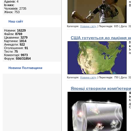
Адмінів: 4
п
Із них:
В
Чоловіків: 2735
Жінок: 753
Наш сайт
Категорія:
Новини світу
| Переглядів: 935 | Дата:
31
Новини:
16229
Файли:
8769
США готуються до падіння н
Цікавинки:
3279
Картинки:
1814
Г
Анекдоти:
922
к
Оголошення:
91
І
Тести:
75
п
Коментарі:
9973
Форум:
556/31854
Новини Полтавщини
Категорія:
Новини світу
| Переглядів: 750 | Дата:
31
Японці створили комп'ютери 
Я
і
К
д
О