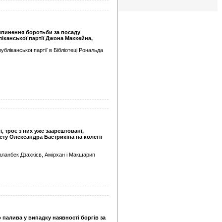
ипинення боротьби за посаду
іканської партії Джона Маккейна,
бліканської партії в Бібліотеці Рональда
 троє з них уже заарештовані,
ету Олександра Бастрикіна на колегії
Саланбек Дзахкієв, Амірхан і Макшарип
палива у випадку наявності боргів за