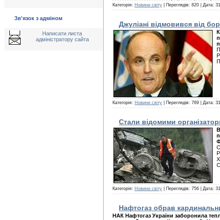
Категорія:
Новини світу
| Переглядів: 820 | Дата:
31
Зв'язок з адміном
Джуліані відмовився від бо
К
Написати листа
п
адміністратору сайта
п
П
Р
П
Категорія:
Новини світу
| Переглядів: 769 | Дата:
31
Стали відомими організатор
В
п
Ф
О
Р
Х
С
Категорія:
Новини світу
| Переглядів: 756 | Дата:
31
Нафтогаз обрав кардинальн
НАК Нафтогаз України заборонила тепл