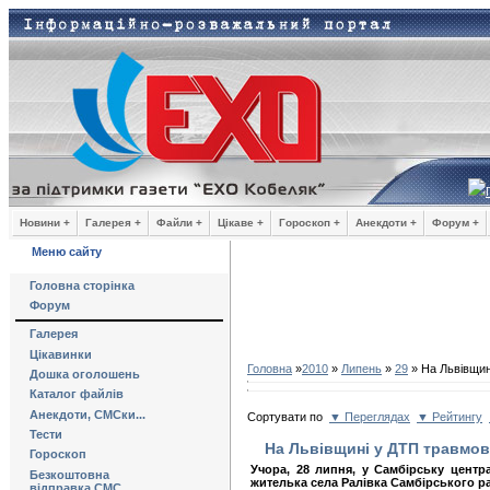
Новини +
Галерея +
Файли +
Цікаве +
Гороскоп +
Анекдоти +
Форум +
Меню сайту
Головна сторінка
Форум
Галерея
Цікавинки
Головна
»
2010
»
Липень
»
29
» На Львівщин
Дошка оголошень
Каталог файлів
Анекдоти, СМСки...
Сортувати по
▼ Переглядах
▼ Рейтингу
Тести
На Львівщині у ДТП травмов
Гороскоп
Учора, 28 липня, у Самбірську центр
Безкоштовна
жителька села Ралівка Самбірського ра
відправка СМС