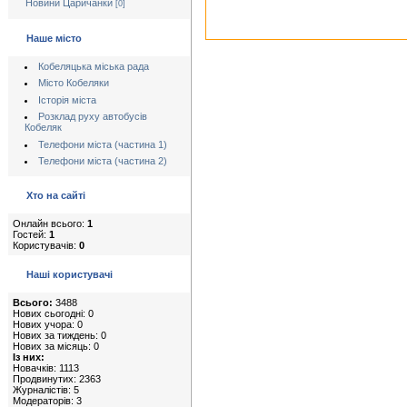
Новини Царичанки
[0]
Наше місто
Кобеляцька міська рада
Місто Кобеляки
Історія міста
Розклад руху автобусів
Кобеляк
Телефони міста (частина 1)
Телефони міста (частина 2)
Хто на сайті
Онлайн всього:
1
Гостей:
1
Користувачів:
0
Наші користувачі
Всього:
3488
Нових сьогодні: 0
Нових учора: 0
Нових за тиждень: 0
Нових за місяць: 0
Із них:
Новачків: 1113
Продвинутих: 2363
Журналістів: 5
Модераторів: 3