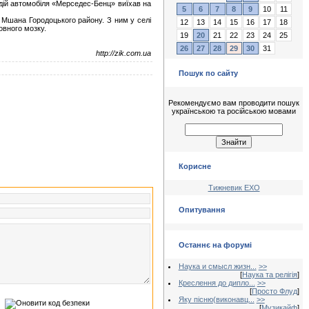
одій автомобіля «Мерседес-Бенц» виїхав на
5
6
7
8
9
10
11
а Мшана Городоцького району. З ним у селі
12
13
14
15
16
17
18
овного мозку.
19
20
21
22
23
24
25
26
27
28
29
30
31
http://zik.com.ua
Пошук по сайту
Рекомендуємо вам проводити пошук
українською та російською мовами
Корисне
Тижневик ЕХО
Опитування
Останнє на форумі
Наука и смысл жизн...
>>
[
Наука та релігія
]
Креслення до дипло...
>>
[
Просто Флуд
]
Яку пісню(виконавц...
>>
[
Музикайф
]