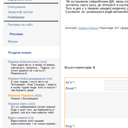
Як встановили співробітники ДАІ, жінка о
зустрічну смугу руху, де зіткнувся зі ску
Опитування
Того ж дня у у лікарню швидкої медичної 
Суховоля не розминувся водій автомобіля
Зворотній зв'язок
Співпраця
Реклама на сайті
Категорія:
Новини України
| Переглядів: 817 | Дод
Реклама
Фільми
Розділи новин
Новини Кобеляччини
[1620]
Твоє рідне місто, в якому ти живеш,
Всього коментарів:
0
навчаєшся, працюєш... Гадаєш, тут
нічого цікавого не стається?
Помиляєшся!
Новини Новосанжарщини
[246]
Є таке чудове і чисте місто на
Ім`я *:
Полтавщині - Нові Санжари. І живуть
в ньому чудові люди. Але от казуси і
Email *:
там бувають цікаві
Новини України
[9826]
Новини з Батьківщини
Новини світу
[4403]
Тут усі найважливіші світові новини!
Будь у курсі того, що відбуваються
далеко, але все-таки навколо тебе!
Відео-новини
[119]
Відео-новини зняті нашими
кореспонентами. І не тільки нашими...
Код *: