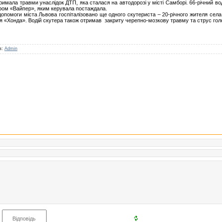
тримала травми унаслідок ДТП, яка сталася на автодорозі у місті Самборі. 66-річний в
тером «Вайпер», яким керувала постаждала.
допомоги міста Львова госпіталізовано ще одного скутериста – 20-річного жителя сел
 «Хонда». Водій скутера також отримав закриту черепно-мозкову травму та струс гол
ав:
Admin