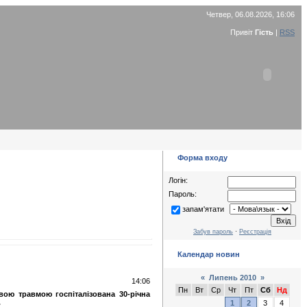
Четвер, 06.08.2026, 16:06
Привіт
Гість
|
RSS
Форма входу
Логін:
Пароль:
запам'ятати
Забув пароль
·
Реєстрація
Календар новин
«
Липень 2010
»
14:06
Пн
Вт
Ср
Чт
Пт
Сб
Нд
вою травмою госпіталізована 30-річна
.
1
2
3
4