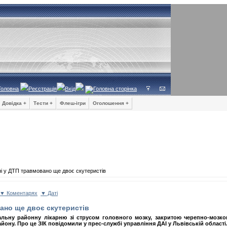
Головна
Реєстрація
Вхід
Довідка +
Тести +
Флеш-ігри
Оголошення +
і у ДТП травмовано ще двоє скутеристів
▼ Коментарях
▼ Даті
ано ще двоє скутеристів
альну районну лікарню зі струсом головного мозку, закритою черепно-мозко
йону. Про це ЗІК повідомили у прес-службі управління ДАІ у Львівській області