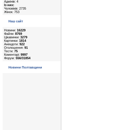
Адмінів: 4
Із них:
Чоловіків: 2735
Жінок: 753
Наш сайт
Новини:
16229
Файли:
8769
Цікавинки:
3279
Картинки:
1814
Анекдоти:
922
Оголошення:
91
Тести:
75
Коментарі:
9997
Форум:
556/31854
Новини Полтавщини