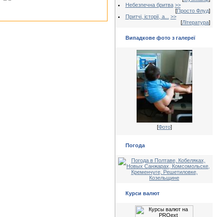
Небезпечна бритва
>>
[
Просто Флуд
]
Притчі, історії, а...
>>
[
Література
]
Випадкове фото з галереї
[
Фото
]
Погода
Курси валют