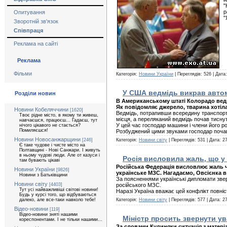
"
р
Опитування
"
Зворотній зв'язок
Співпраця
Реклама на сайті
Реклама
Фільми
Категорія:
Новини України
| Переглядів: 526 | Дата
У США ведмідь викрав авто
Розділи новин
В Американському штаті Колорадо ведмі
Як повідомляє джерело, тварина хотіла
Новини Кобеляччини
[1620]
Ведмідь, потрапивши всередину транспорт
Твоє рідне місто, в якому ти живеш,
місця, а переляканий ведмідь почав тиснут
навчаєшся, працюєш... Гадаєш, тут
У цей час господар машини і члени його ро
нічого цікавого не стається?
Помиляєшся!
Розбуджений цими звуками господар почав
Новини Новосанжарщини
[246]
Категорія:
Новини світу
| Переглядів: 531 | Дата:
27
Є таке чудове і чисте місто на
Полтавщині - Нові Санжари. І живуть
в ньому чудові люди. Але от казуси і
Росія висловила жаль, що у 
там бувають цікаві
Російська Федерація висловлює жаль ч
Новини України
[9826]
українське МЗС. Нагадаємо, Овсієнка в 
Новини з Батьківщини
За поясненнями українські дипломати зверн
Новини світу
[4403]
російського МЗС.
Тут усі найважливіші світові новини!
Наразі Україна вважає цей конфлікт повні
Будь у курсі того, що відбуваються
далеко, але все-таки навколо тебе!
Категорія:
Новини світу
| Переглядів: 577 | Дата:
27
Відео-новини
[119]
Відео-новини зняті нашими
Міністр просить звернути у
кореспонентами. І не тільки нашими...
За словами Кулиняки ситуація з матері