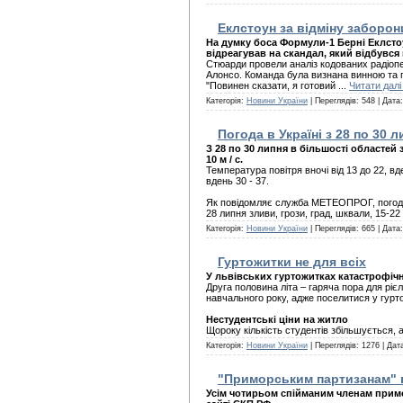
Еклстоун за відміну заборон
На думку боса Формули-1 Берні Еклстоу
відреагував на скандал, який відбувся
Стюарди провели аналіз кодованих радіоп
Алонсо. Команда була визнана винною та 
"Повинен сказати, я готовий
...
Читати далі
Категорія:
Новини України
| Переглядів: 548 | Дата
Погода в Україні з 28 по 30 л
З 28 по 30 липня в більшості областей з
10 м / с.
Температура повітря вночі від 13 до 22, вде
вдень 30 - 37.
Як повідомляє служба МЕТЕОПРОГ, погода в
28 липня зливи, грози, град, шквали, 15-22
Категорія:
Новини України
| Переглядів: 665 | Дата
Гуртожитки не для всіх
У львівських гуртожитках катастрофічн
Друга половина літа – гаряча пора для рі
навчального року, адже поселитися у гурт
Нестудентські ціни на житло
Щороку кількість студентів збільшується, 
Категорія:
Новини України
| Переглядів: 1276 | Дат
"Приморським партизанам" 
Усім чотирьом спійманим членам примо