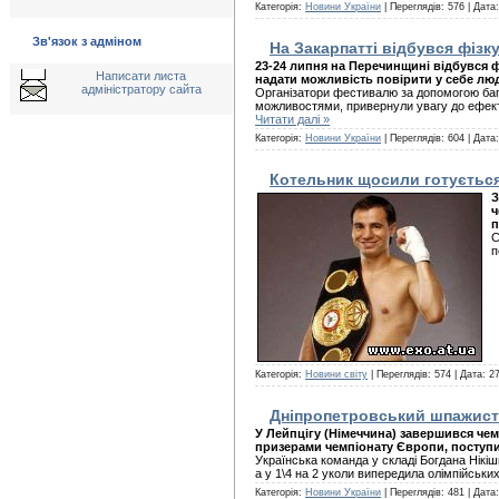
Категорія:
Новини України
| Переглядів: 576 | Дата
Зв'язок з адміном
На Закарпатті відбувся фіз
23-24 липня на Перечинщині відбувся ф
Написати листа
надати можливість повірити у себе лю
адміністратору сайта
Організатори фестивалю за допомогою баг
можливостями, привернули увагу до ефекти
Читати далі »
Категорія:
Новини України
| Переглядів: 604 | Дата
Котельник щосили готується 
З
ч
п
С
п
Категорія:
Новини світу
| Переглядів: 574 | Дата:
27
Дніпропетровський шпажист
У Лейпцігу (Німеччина) завершився чем
призерами чемпіонату Європи, поступ
Українська команда у складі Богдана Нікіш
а у 1\4 на 2 уколи випередила олімпійськи
Категорія:
Новини України
| Переглядів: 481 | Дата