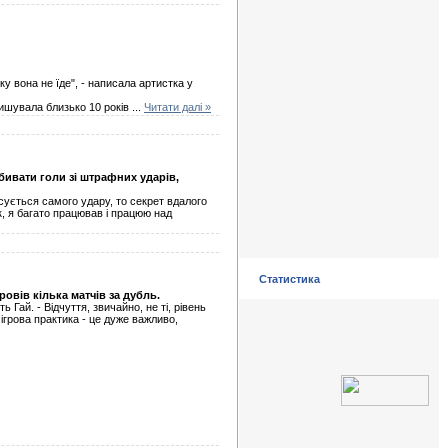
у вона не їде", - написала артистка у
ишувала близько 10 років
...
Читати далі »
бивати голи зі штрафних ударів,
сується самого удару, то секрет вдалого
к, я багато працював і працюю над
Статистика
ровів кілька матчів за дубль.
 Гай. - Відчуття, звичайно, не ті, рівень
 ігрова практика - це дуже важливо,