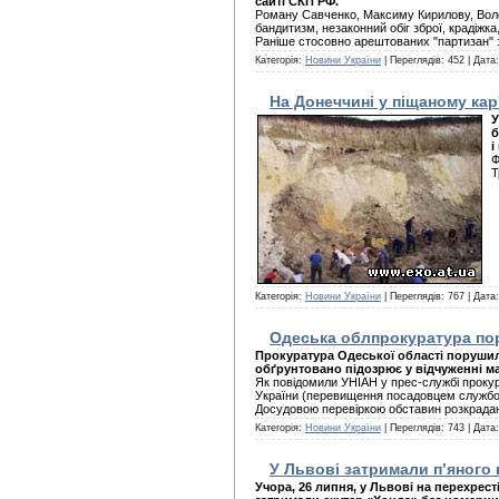
сайті СКП РФ.
Роману Савченко, Максиму Кирилову, Волод
бандитизм, незаконний обіг зброї, крадіжк
Раніше стосовно арештованих "партизан" з
Категорія:
Новини України
| Переглядів: 452 | Дата
На Донеччині у піщаному кар'
У
б
і
Ф
Т
Категорія:
Новини України
| Переглядів: 767 | Дата
Одеська облпрокуратура пор
Прокуратура Одеської області порушила
обґрунтовано підозрює у відчуженні ма
Як повідомили УНІАН у прес-службі прокура
України (перевищення посадовцем службов
Досудовою перевіркою обставин розкрадан
Категорія:
Новини України
| Переглядів: 743 | Дата
У Львові затримали п’яного 
Учора, 26 липня, у Львові на перехре