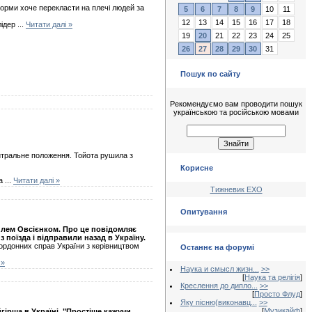
форми хоче перекласти на плечі людей за
5
6
7
8
9
10
11
12
13
14
15
16
17
18
лідер
...
Читати далі »
19
20
21
22
23
24
25
26
27
28
29
30
31
Пошук по сайту
Рекомендуємо вам проводити пошук
українською та російською мовами
йтральне положення. Тойота рушила з
Корисне
за
...
Читати далі »
Тижневик ЕХО
Опитування
илем Овсієнком. Про це повідомляє
 поїзда і відправили назад в Україну.
кордонних справ України з керівництвом
Останнє на форумі
 »
Наука и смысл жизн...
>>
[
Наука та релігія
]
Креслення до дипло...
>>
[
Просто Флуд
]
Яку пісню(виконавц...
>>
[
Музикайф
]
ірша в Україні. "Простіше кажучи,