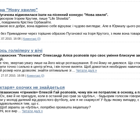
 на "Нову хвилю"
угачова відмовилася їхати на пісенний конкурс "Нова хвиля".
юсером Ігорем Крутим, пише "Life Showbiz".
 повідомила Крістіна Орбакайте.
мою все добре, вона відмінно себе відчуває і чудово виглядає. Але в Юрмалу цього рок
без Примадонни через торішню образою Пугачової на Ігоря Крутого, з яким вона товар
.07.2010, 16:08
|
Коментарі (0)
сь голкіперу у вічі
взахисник "Локомотива" Олександр Алієв розповів про своє уміння блискуче за
ї.
е тіло, звертаю увагу лише на його місце розташування. В очі йому не дивлюся. Що сто
ти точно і сильно в центр м'яча, і він почне виляти. Щоб домогтися необхідних навичо
й розмір ноги дозволяє знайти оптимальне зі
...
Читати далі »
:
27.07.2010, 16:08
|
Коментарі (0)
ахтаря» охочих не знайдеться
івзахисник «гірників» Олексій Гай розповів, чому він не потрапляє в основу, а п
 Ох, вже й не пригадую, коли в останній раз грав за «дубль», - бадьорим голосом говорить
ри у молоді далекий від дорослого футболу, але я не скаржуся! У будь-якому випадку, є
адовольняюся тим, що є.
 Щоб зіграти за «дубль», потрібно проявити ініціативу?
 Ні, все вир
...
Читати далі »