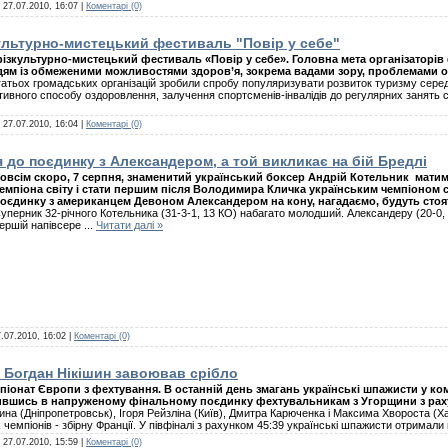
:
27.07.2010, 16:07
|
Коментарі (0)
культурно-мистецький фестиваль "Повір у себе"
ізкультурно-мистецький фестиваль «Повір у себе». Головна мета організаторів 
дям із обмеженими можливостями здоров’я, зокрема вадами зору, проблемами о
атьох громадських організацій зробили спробу популяризувати розвиток туризму сер
вного способу оздоровлення, залучення спортсменів-інвалідів до регулярних занять 
:
27.07.2010, 16:04
|
Коментарі (0)
до поєдинку з Александером, а той викликає на бій Бредлі
овсім скоро, 7 серпня, знаменитий український боксер Андрій Котельник матим
емпіона світу і стати першим після Володимира Кличка українським чемпіоном с
оєдинку з американцем Девоном Александером на кону, нагадаємо, будуть стоят
уперник 32-річного Котельника (31-3-1, 13 КО) набагато молодший. Александеру (20-0, 
ершій напівсере
...
Читати далі »
.07.2010, 16:02
|
Коментарі (0)
 Богдан Нікішин завоював срібло
піонат Європи з фехтування. В останній день змагань українські шпажисти у ко
ившись в напруженому фінальному поєдинку фехтувальникам з Угорщини з раху
ина (Дніпропетровськ), Ігоря Рейзліна (Київ), Дмитра Карюченка і Максима Хвороста (Хар
х чемпіонів - збірну Франції. У півфіналі з рахунком 45:39 українські шпажисти отримал
:
27.07.2010, 15:59
|
Коментарі (0)