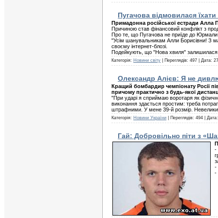
Пугачова відмовилася їхати
Примадонна російської естради Алла П
Причиною став фінансовий конфлікт з прод
Про те, що Пугачова не приїде до Юрмали,
"Усім шанувальникам Алли Борисівни! З ма
своєму інтернет-блозі.
Подейкують, що "Нова хвиля" залишилася 
Категорія:
Новини світу
| Переглядів: 497 | Дата:
27
Олександр Алієв: Я не дивлю
Кращий бомбардир чемпіонату Росії пі
причому практично з будь-якої дистанці
"При ударі я сприймаю воротаря як фізичн
виконання здається простим: треба потрапи
штрафними. У мене 39-й розмір. Невелики
Категорія:
Новини України
| Переглядів: 494 | Дата
Гай: Добровільно піти з «Ш
П
-
г
з
-
-