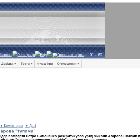
Головна
Реєстрація
Вхід
Довідка +
Тести +
Флеш-ігри
Оголошення +
▼ Коментарях
▼ Даті
зарова "тупими"
ідер Компартії Петро Симоненко розкритикував уряд Миколи Азарова і заявив п
абміном "тупого підвищення тарифів" на комунальні послуги.