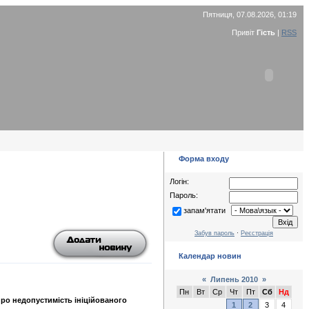
Пятниця, 07.08.2026, 01:19
Привіт
Гість
|
RSS
Форма входу
Логін:
Пароль:
запам'ятати
Забув пароль
·
Реєстрація
Календар новин
«
Липень 2010
»
Пн
Вт
Ср
Чт
Пт
Сб
Нд
ро недопустимість ініційованого
1
2
3
4