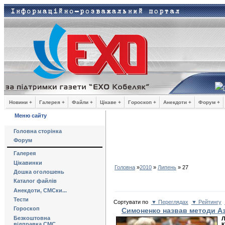
Новини +
Галерея +
Файли +
Цікаве +
Гороскоп +
Анекдоти +
Форум +
Меню сайту
Головна сторінка
Форум
Галерея
Цікавинки
Головна
»
2010
»
Липень
»
27
Дошка оголошень
Каталог файлів
Анекдоти, СМСки...
Тести
Сортувати по
▼ Переглядах
▼ Рейтингу
Гороскоп
Симоненко назвав методи А
Безкоштовна
Л
відправка СМС
К