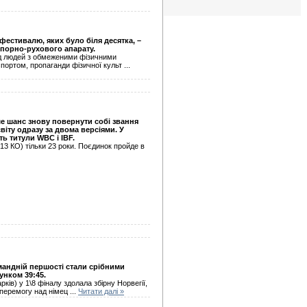
фестивалю, яких було біля десятка, –
порно-рухового апарату.
ед людей з обмеженими фізичними
спортом, пропаганди фізичної культ
...
е шанс знову повернути собі звання
віту одразу за двома версіями. У
ь титули WBC і IBF.
13 КО) тільки 23 роки. Поєдинок пройде в
мандній першості стали срібними
нком 39:45.
ків) у 1\8 фіналу здолала збірну Норвегії,
и перемогу над німец
...
Читати далі »