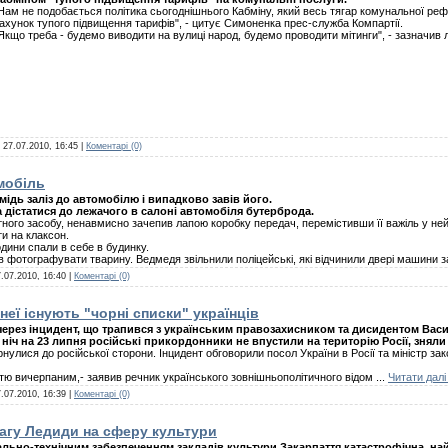
Нам не подобається політика сьогоднішнього Кабміну, який весь тягар комунальної ре
ахунок тупого підвищення тарифів", - цитує Симоненка прес-служба Компартії.
Якщо треба - будемо виводити на вулиці народ, будемо проводити мітинги", - зазначив 
:
27.07.2010, 16:45
|
Коментарі (0)
мобіль
дь заліз до автомобілю і випадково завів його.
 дістатися до лежачого в салоні автомобіля бутерброда.
ного засобу, ненавмисно зачепив лапою коробку передач, перемістивши її важіль у не
и на клаксон.
дини спали в себе в будинку.
 фотографувати тварину. Ведмедя звільнили поліцейські, які відчинили двері машини 
.07.2010, 16:40
|
Коментарі (0)
неї існують "чорні списки" українців
ерез інцидент, що трапився з українським правозахисником та дисидентом Вас
ніч на 23 липня російські прикордонники не впустили на територію Росії, зняли з
улися до російської сторони. Інцидент обговорили посол України в Росії та міністр за
стю вичерпаним,- заявив речник українського зовнішньополітичного відом
...
Читати далі
.07.2010, 16:39
|
Коментарі (0)
вагу Ледиди на сферу культури
ально-технічним забезпеченням закладів культури Закарпаття катастрофічна, найг