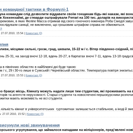
и командної тактики в Формулі-1
на командам слід дозволити віддавати своїм гонщикам бідь-які накази, які во
 в Хоккенхаймі, де стюарди оштрафували Ferrari на 100 тис. доларів на використ
еремовин, в яких Феліпе Масса отримав від свого гоночного інженера Роба Смедлі зав
послідували санкції, не виключено, що грошовим штрафом справа не обмежиться.
 »
:
27.07.2010, 15:54
|
Коментарі (0)
ипня
ливи, місцями сильні, грози, град, шквали, 15-22 м / с. Вітер південно-східний, п
нь 25-31, на заході вночі 12-18, вдень 20-27, в Карпатах вночі 7-11, вдень 13-18 градусів
 північних областях в найближчі дні буде такою:
 м / с, 29 і 30-го лише в Сумській і Чернігівській областях. Температура повітря знизить
:
27.07.2010, 15:53
|
Коментарі (0)
о бракує місць. Кімнату можуть надати лише тим студентам, які проживають на в
єлторів та агентств нерухомості. Старші студенти та новоспечені першокурсники розпо
ожитки мають можливість не всі студенти.
а кількість кімнат в університетських гуртожитках залишається стабільною, а іноді й 
а:
27.07.2010, 15:52
|
Коментарі (0)
висунули нові звинувачення
рського угрупування, що займалося нападами на міліціонерів, пред'явлені нов