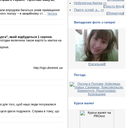
Небезпечна бритва
>>
[
Просто Флуд
]
Притчі, історії, а...
>>
ивали впродовж багатьох років приміщення
[
Література
]
ого театру – в аварійному ст
...
Читати
Випадкове фото з галереї
рга", який відбудеться 1 серпня.
 поїздки включена також вартість квитка на
серпня.
[
Загальний
]
http://ngo.donetsk.ua
Погода
Курси валют
кві для того, щоб наші люди почувалися
 цією ідеєю подумати. Справа в тому, що