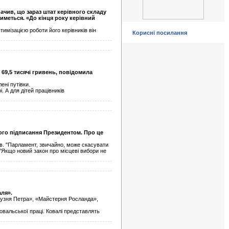
ачив, що зараз штат керівного складу
иметься. «До кінця року керівний
мізацією роботи його керівників він
Корисні посилання
 69,5 тисячі гривень, повідомила
ені путівки.
 А для дітей працівників
ого підписання Президентом. Про це
ав. "Парламент, звичайно, може скасувати
 "Якщо новий закон про місцеві вибори не
аля».
«Кузня Петра», «Майстерня Росланда»,
вальської праці. Ковалі представлять