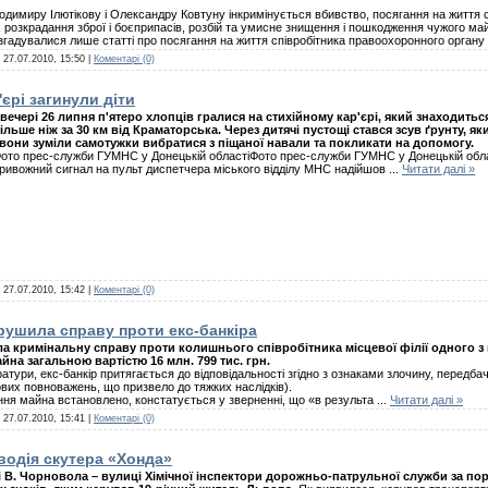
имиру Ілютікову і Олександру Ковтуну інкримінується вбивство, посягання на життя с
а, розкрадання зброї і боєприпасів, розбій та умисне знищення і пошкодження чужого ма
гадувалися лише статті про посягання на життя співробітника правоохоронного органу і
:
27.07.2010, 15:50
|
Коментарі (0)
єрі загинули діти
вечері 26 липня п'ятеро хлопців гралися на стихійному кар'єрі, який знаходитьс
ільше ніж за 30 км від Краматорська. Через дитячі пустощі стався зсув ґрунту, я
 вони зуміли самотужки вибратися з піщаної навали та покликати на допомогу.
ото прес-служби ГУМНС у Донецькій областіФото прес-служби ГУМНС у Донецькій обл
ривожний сигнал на пульт диспетчера міського відділу МНС надійшов
...
Читати далі »
:
27.07.2010, 15:42
|
Коментарі (0)
ушила справу проти екс-банкіра
 кримінальну справу проти колишнього співробітника місцевої філії одного з 
йна загальною вартістю 16 млн. 799 тис. грн.
тури, екс-банкір притягається до відповідальності згідно з ознаками злочину, передбач
их повноважень, що призвело до тяжких наслідків).
ня майна встановлено, констатується у зверненні, що «в результа
...
Читати далі »
:
27.07.2010, 15:41
|
Коментарі (0)
водія скутера «Хонда»
сті В. Чорновола – вулиці Хімічної інспектори дорожньо-патрульної служби за 