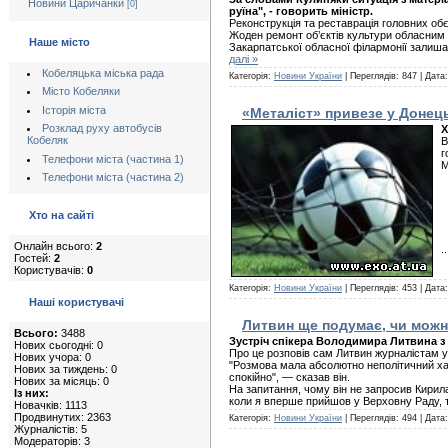
Новини Царичанки
[0]
руїна", - говорить міністр.
Реконструкція та реставрація головних обє
Жоден ремонт об’єктів культури обласним к
Наше місто
Закарпатської обласної філармонії залиша
далі »
Кобеляцька міська рада
Категорія:
Новини України
| Переглядів: 847 | Дата
Місто Кобеляки
Історія міста
«Металіст» привезе у Донець
Розклад руху автобусів
Х
Кобеляк
В
г
Телефони міста (частина 1)
М
Телефони міста (частина 2)
Хто на сайті
Онлайн всього:
2
.
Гостей:
2
Користувачів:
0
Категорія:
Новини України
| Переглядів: 453 | Дата
Наші користувачі
Литвин ще подумає, чи можн
Всього:
3488
Зустріч спікера Володимира Литвина з
Нових сьогодні: 0
Про це розповів сам Литвин журналістам у
Нових учора: 0
"Розмова мала абсолютно неполітичний хара
Нових за тиждень: 0
спокійно", — сказав він.
Нових за місяць: 0
На запитання, чому він не запросив Кирила
Із них:
коли я вперше прийшов у Верховну Раду, т
Новачків: 1113
Продвинутих: 2363
Категорія:
Новини України
| Переглядів: 494 | Дата
Журналістів: 5
Модераторів: 3