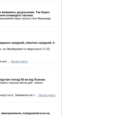
ни вважають доцільними. Так Берні
ання командної тактики.
уальований наказ пропустити Фернандо
івденно-західний, північно-західний, 5-
, на Лівобережжі та півдні вночі 17-25,
ся вно
...
Читати далі »
ідстані понад 50 км від Львова
чинають пошуки житла для нового
зменшується. Зважаючи на п
...
Читати далі »
і звинувачення, повідомляється на