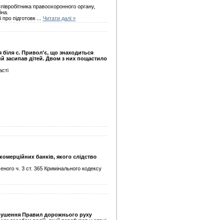
півробітника правоохоронного органу,
йна.
 про підготовк
...
Читати далі »
я біля с. Привол'є, що знаходиться
кий засипав дітей. Двом з них пощастило
асті
комерційних банків, якого слідство
еного ч. 3 ст. 365 Кримінального кодексу
порушення Правил дорожнього руху