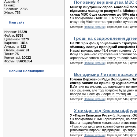
Адмінів: 4
Половину керівництва МВС 
Із них:
Міністр внутрішніх справ Анатолій Мог
Чоловіків: 2735
відомства «занадто роздутий». Міністр
Жінок: 753
склад МВС буде скорочено до 50% від н
Як повідомили ZAXID.NET в прес-службі Гл
очікує від Міністерства «розробки сучасн
Наш сайт
Категорія:
Новини України
| Переглядів: 816 | Дата
Новини:
16229
Файли:
8769
Гроші на оздоровлення дітей
Цікавинки:
3279
Картинки:
1814
На 2010 рік фонд соціального страхува
Анекдоти:
922
«Нашому слову» провідний спеціаліст 
Оголошення:
91
Наразі використано 49,4 тисячі гривень. Ал
Тести:
75
Фонд соціального страхування з тимчасової
Коментарі:
10022
агропромислового комплексу та соціально
Форум:
556/31854
Категорія:
Новини України
| Переглядів: 537 | Дата
Новини Полтавщини
Володимир Литвин вважає йм
Голова Верховної Ради Володимир Литв
спікер заявив на брифінгу журналіста
В.Литвин наголосив, що парламент не може
свої рішення, але тоді потрібно буде дати 
набере чинності до 2 серпня, то тоді ав
...
Категорія:
Новини України
| Переглядів: 546 | Дата
У вихідні під Києвом відбуд
У «Парку Київська Русь» (с. Копачів, О
Як повідомили УНІАН організатори, на свя
Школа традиційного ковальського мистецтв
«Протягом двох днів ковалі будуть демонс
різноманітні вироби: від прикрас - до зброї
Категорія:
Новини України
| Переглядів: 548 | Дата