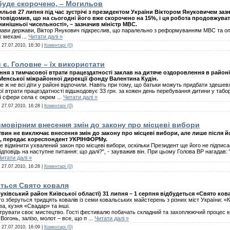
буде скорочено, – Могильов
ильов 27 липня під час зустрічі з президентом України Віктором Януковичем зазн
 повідомив, що на сьогодні його вже скорочено на 15%, і ця робота продовжуват
инішньої чисельності», – зазначив міністр МВС.
ави держави, Віктор Янукович підкреслив, що паралельно з реформуванням МВС та опти
их механі
...
Читати далі »
:
27.07.2010, 16:30
|
Коментарі (0)
 є. Головне – їх використати
ння з тимчасової втрати працездатності заклав на дитяче оздоровлення в районі
Менської міжрайонної дирекції фонду Валентина Кудін.
е ж не всі діти у районі відпочили. Навіть при тому, що батьки можуть придбати здешевл
 втрати працездатності відшкодовує 33 грн. за кожен день перебування дитини у таборі.
ї сфери села є окрем
...
Читати далі »
:
27.07.2010, 16:28
|
Коментарі (0)
овірним внесення змін до закону про місцеві вибори
ин не виключає внесення змін до закону про місцеві вибори, але лише після й
м, передає кореспондент УКРІНФОРМу.
 відмінити ухвалений закон про місцеві вибори, оскільки Президент ще його не підпис
відповідь на наступне питання: що далі?", - зауважив він. При цьому Голова ВР нагадав:
Читати далі »
:
27.07.2010, 16:28
|
Коментарі (0)
еться Свято коваля
бухівський район Київської області) 31 липня – 1 серпня відбудеться «Свято ков
то зберуться тридцять ковалів із семи ковальських майстерень з різних міст України: 
а, кузня «Свадар» та інші.
трувати своє мистецтво. Гості фестивалю побачать складний та захоплюючий процес ко
. Вогонь, залізо, молот – все, що п
...
Читати далі »
:
27.07.2010, 16:09
|
Коментарі (0)