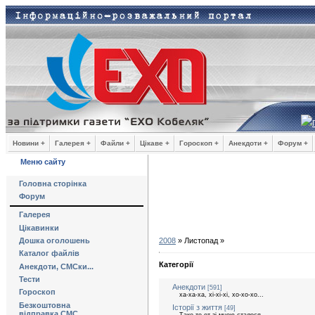
Новини +
Галерея +
Файли +
Цікаве +
Гороскоп +
Анекдоти +
Форум +
Меню сайту
Головна сторінка
Форум
Галерея
Цікавинки
Дошка оголошень
2008
»
Листопад
»
Каталог файлів
Категорії
Анекдоти, СМСки...
Тести
Анекдоти
[591]
Гороскоп
ха-ха-ха, хі-хі-хі, хо-хо-хо...
Безкоштовна
Історії з життя
[49]
відправка СМС
Таке то от зі мною сталося...