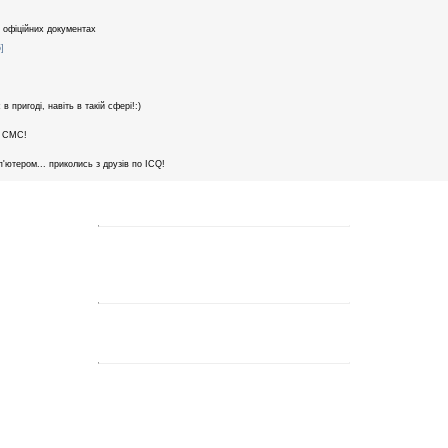
в офіційних документах
]
 пригоді, навіть в такій сфері!:)
му СМС!
п'ютером... приколись з друзів по ICQ!