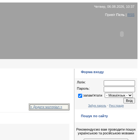
Четвер, 06.08.2026, 10:37
Привіт
Гість
|
RSS
Форма входу
Логін:
Пароль:
запам'ятати
Забув пароль
·
Реєстрація
« Додати матеріал »
Пошук по сайту
Рекомендуємо вам проводити пошук
українською та російською мовами