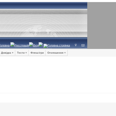
Головна
Реєстрація
Вхід
Довідка +
Тести +
Флеш-ігри
Оголошення +