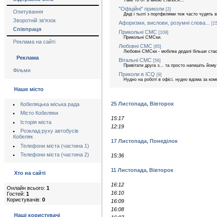
"Офіційні" приколи
[2]
Опитування
Дяді і тьоті з портфелями теж часто чудять 
Зворотній зв'язок
Афоризми, вислови, розумні слова...
[15
Співпраця
Прикольні СМС
[109]
Прикольні СМСки.
Реклама на сайті
Любовні СМС
[85]
Любовні СМСки - мобілка дедалі більше стає в
Реклама
Вітальні СМС
[56]
Привітати друга з... та просто напишіть йо
Фільми
Приколи в ICQ
[9]
Нудно на роботі в офісі, нудно вдома за ком
Наше місто
25 Листопада, Вівторок
Кобеляцька міська рада
Місто Кобеляки
15:17
Історія міста
12:19
Розклад руху автобусів
Кобеляк
17 Листопада, Понеділок
Телефони міста (частина 1)
Телефони міста (частина 2)
15:36
11 Листопада, Вівторок
Хто на сайті
16:12
Онлайн всього:
1
16:10
Гостей:
1
Користувачів:
0
16:09
16:08
Наші користувачі