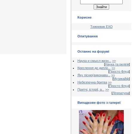
Корисне
Тижневик ЕХО
Опитування
Останнє на форумі
Наука и смысл жизн...
>>
[
Наука та релігія
]
Креслення до дипло...
>>
[
Просто Флуд
]
Яку пісню(виконавц...
>>
[
Музикайф
]
Небезпечна бритва
>>
[
Просто Флуд
]
Притчі, історії, а...
>>
[
Література
]
Випадкове фото з галереї