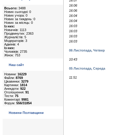
16:07
16:06
Всього:
3488
16:06
Нових сьогодні: 0
Нових учора: 0
16:04
Нових за тиждень: 0
16:04
Нових за місяць: 0
16:03
Із них:
Новачків: 1113
16:03
Продвинутих: 2363
16:03
Журналістів: 5
Модераторів: 3
16:03
Адмінів: 4
Із них:
06 Листопада, Четвер
Чоловіків: 2735
Жінок: 753
10:43
Наш сайт
05 Листопада, Середа
Новини:
16229
11:51
Файли:
8769
Цікавинки:
3279
Картинки:
1814
Анекдоти:
922
Оголошення:
91
Тести:
75
Коментарі:
9981
Форум:
556/31854
Новини Полтавщини