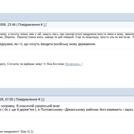
2008, 23:46 | Повідомлення #
57
у, и нехочу ніяких змін у ній, кажуть якісь там хренові вчені придумали внести зміни в мову, змінити де
ові, (Європа - Европа) повна жопа, навіщо їм цей геморой. Сорі за нецензуру, просто зла не вистачає.
едоумки, як і ті, що хочуть вводити російську мову державною.
аркту. Спочатку їм відбирає мову" © Ліна Костенко
Посміхнись :)
008, 07:05 | Повідомлення #
58
поправку. В класичній українській мові
ро ( бо є ще й дерев"яні ), в Полтавському і Диканському районах його вживають і зараз;
е ожидаемого" (Евр 11:1).