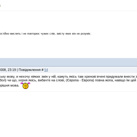
остійно мислить і не повторює чужих слів, змісту яких він не розуміє.
2008, 23:19 | Повідомлення #
54
 мову, и нехочу ніяких змін у ній, кажуть якісь там хренові вчені придумали внести змін
бол) чи що, херня якісь, вибачте на слові, (Європа - Европа) повна жопа, навіщо їм цей
ерішня мова.