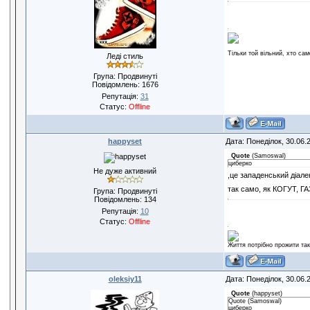
Тільки той вільний, хто сам
Леді стиль
Група: Продвинуті
Повідомлень:
1676
Репутація:
31
Статус:
Offline
happyset
Дата: Понеділок, 30.06.
Quote
(
Samoswal
)
циберко
Не дуже активний
,це западенський діале
так само, як КОГУТ, ГА
Група: Продвинуті
Повідомлень:
134
Репутація:
10
Статус:
Offline
Життя потрібно прожити так
oleksiy11
Дата: Понеділок, 30.06.
Quote
(
happyset
)
Quote (Samoswal)
циберко