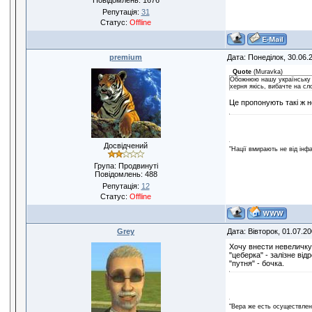
Повідомлень:
1676
Репутація:
31
Статус:
Offline
premium
Дата: Понеділок, 30.06.
Quote
(
Muravka
)
Обожнюю нашу українську мов
херня якісь, вибачте на сл
Це пропонують такі ж н
Досвідчений
"Нації вмирають не від інф
Група: Продвинуті
Повідомлень:
488
Репутація:
12
Статус:
Offline
Grey
Дата: Вівторок, 01.07.2
Хочу внести невеличку 
"цеберка" - залізне від
"путня" - бочка.
"Вера же есть осуществлени