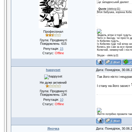
,це западенський діалект
Quote
(
oleksiy11
)
Моя бабушка, корінна Кобе
Професіонал
Звiдкiль вiтри iсторiї гудуть-
Чито iз Заходу, чи просто д
Група: Продвинуті
Iз Кобеляк гудуть,
Повідомлень:
615
Iз Кобеляк гуде той вiтер н
Колись вiн сам за все пром
Репутація:
15
Колючий, неминучий i пост
Статус:
Offline
Skype - olekciy11
happyset
Дата: Понеділок, 30.06.
Так його ніхто і нецура
Не дуже активний
І стану на його захист
Група: Продвинуті
Повідомлень:
134
Репутація:
10
Статус:
Offline
Життя потрібно прожити так
Яночка
Дата: Понеділок, 30.06.