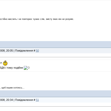
остійно мислить і не повторює чужих слів, змісту яких він не розуміє.
2008, 20:05 | Повідомлення #
50
кт
ЗДА і тому подібне
, щоб іншим хотілось...
2008, 20:34 | Повідомлення #
51