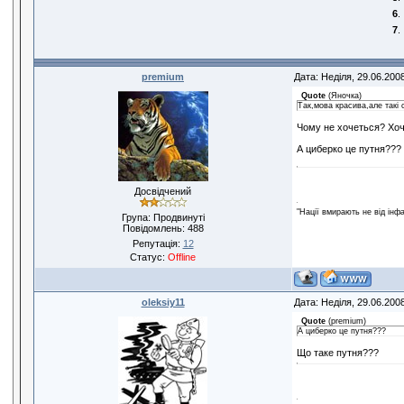
6
.
7
.
premium
Дата: Неділя, 29.06.200
Quote
(
Яночка
)
Так,мова красива,але такi 
Чому не хочеться? Хоч
А циберко це путня???
Досвідчений
"Нації вмирають не від інф
Група: Продвинуті
Повідомлень:
488
Репутація:
12
Статус:
Offline
oleksiy11
Дата: Неділя, 29.06.200
Quote
(
premium
)
А циберко це путня???
Що таке путня???