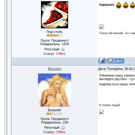
happyset
,
Леді стиль
Тільки той вільний, хто сам
Група: Продвинуті
Повідомлень:
1676
Репутація:
31
Статус:
Offline
Muravka
Дата: Понеділок, 30.06.
Обожнюю нашу українську
виглядіти (футбол - тут
подобається нашр теп
Я люблю людей.
Бувалий
Група: Продвинуті
Повідомлень:
239
Репутація:
13
Статус:
Offline