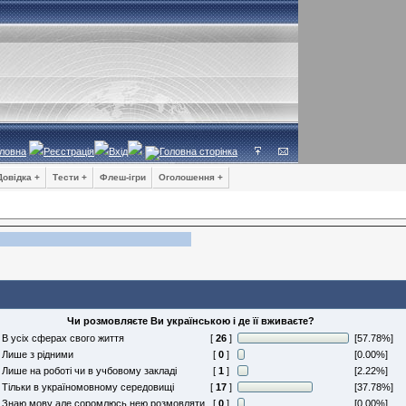
ловна
Реєстрація
Вхід
Довідка +
Тести +
Флеш-ігри
Оголошення +
Чи розмовляєте Ви українською і де її вживаєте?
В усіх сферах свого життя
[
26
]
[57.78%]
Лише з рідними
[
0
]
[0.00%]
Лише на роботі чи в учбовому закладі
[
1
]
[2.22%]
Тільки в україномовному середовищі
[
17
]
[37.78%]
Знаю мову але соромлюсь нею розмовляти
[
0
]
[0.00%]