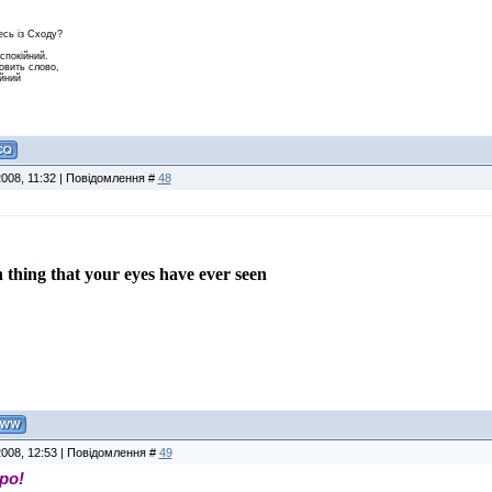
есь iз Сходу?
еспокiйний.
овить слово,
iйний
2008, 11:32 | Повідомлення #
48
 thing that your eyes have ever seen
2008, 12:53 | Повідомлення #
49
ро!