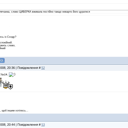
лячанка, слово ЦИБЕРКА вживала постійно такщо неварто його цуратися
есь iз Сходу?
еспокiйний.
овить слово,
iйний
2008, 20:36 | Повідомлення #
52
ється.
, щоб іншим хотілось...
2008, 20:44 | Повідомлення #
53