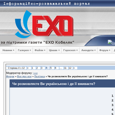
Го
Новини +
Галерея +
Файли +
Цікаве +
Гороскоп +
Анекдоти +
Форум +
4
Сторінка
4
з
12
«
1
2
3
5
6
…
11
12
»
Модератор форуму:
ivan
Форум
»
Все про все
»
Політика
»
Чи розмовляєте Ви українською і де її вживаєте?
Чи розмовляєте Ви українською і де її вживаєте?
1
.
2
.
3
.
4
.
5
.