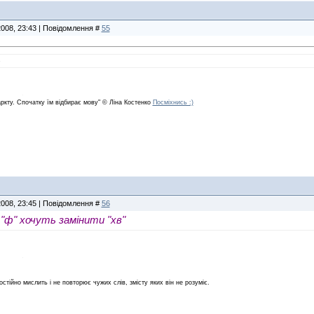
2008, 23:43 | Повідомлення #
55
.
аркту. Спочатку їм відбирає мову" © Ліна Костенко
Посміхнись :)
2008, 23:45 | Повідомлення #
56
 "ф" хочуть замінити "хв"
остійно мислить і не повторює чужих слів, змісту яких він не розуміє.