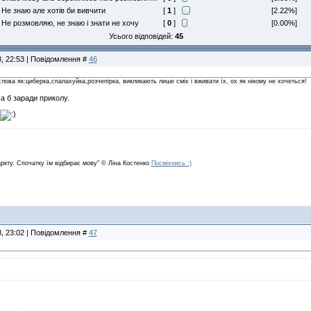
Не знаю але хотів би вивчити
[
1
]
[2.22%]
Не розмовляю, не знаю і знати не хочу
[
0
]
[0.00%]
Усього відповідей:
45
8, 22:53 | Повідомлення #
46
слова як:циберка,спалахуйка,розчепiрка, викликають лише смiх i вживати їх, ох як нiкому не хочеться!
а б заради приколу.
аркту. Спочатку їм відбирає мову" © Ліна Костенко
Посміхнись :)
8, 23:02 | Повідомлення #
47