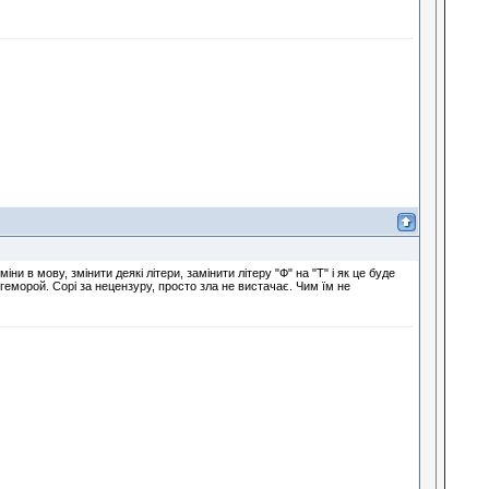
и в мову, змінити деякі літери, замінити літеру "Ф" на "Т" і як це буде
 геморой. Сорі за нецензуру, просто зла не вистачає. Чим їм не