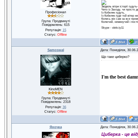
Звiдкiль вiтри iсторiї гудуть-
Чито iз Заходу, чи просто д
Професіонал
Iз Кобеляк гудуть,
Iз Кобеляк гуде той вiтер н
Колись вiн сам за все пром
Група: Продвинуті
Колючий, неминучий i пост
Повідомлень:
615
Skype - olekciy11
Репутація:
15
Статус:
Offline
Samoswal
Дата: Понеділок, 30.06.
Що таке циберко?
I'm the best damn
KinoMEN
Група: Продвинуті
Повідомлень:
2318
Репутація:
36
Статус:
Offline
Яночка
Дата: Понеділок, 30.06.
Циберка - це від