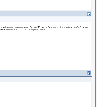
які літери, замінити літеру "Ф" на "Т" і як це буде виглядіти (футбол - тутбол) чи що,
 Чим їм не подобається нашр теперішня мова.