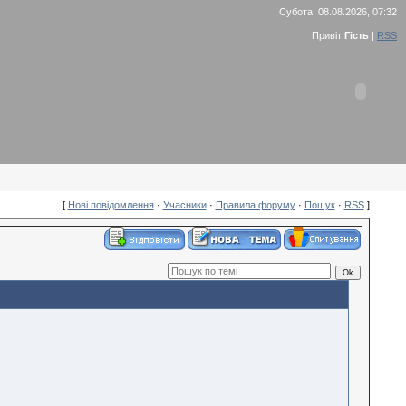
Субота, 08.08.2026, 07:32
Привіт
Гість
|
RSS
[
Нові повідомлення
·
Учасники
·
Правила форуму
·
Пошук
·
RSS
]