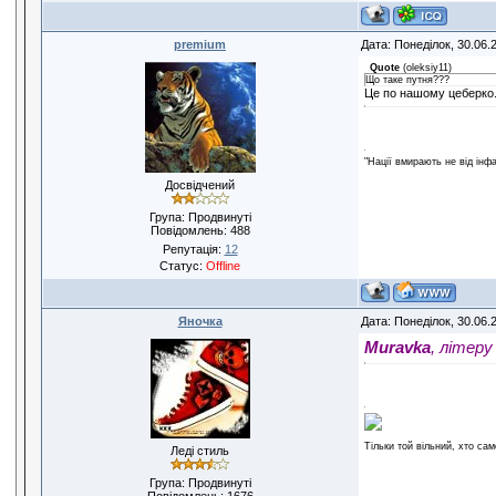
premium
Дата: Понеділок, 30.06.
Quote
(
oleksiy11
)
Що таке путня???
Це по нашому цеберко
"Нації вмирають не від інф
Досвідчений
Група: Продвинуті
Повідомлень:
488
Репутація:
12
Статус:
Offline
Яночка
Дата: Понеділок, 30.06.
Muravka
, літеру
Тільки той вільний, хто сам
Леді стиль
Група: Продвинуті