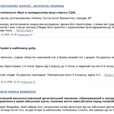
торговому центрі: загинула людина
гнепальної зброї в громадському місці стався у США.
 центрі, розташованому поблизу Сієтла (штат Вашингтон), передає AP.
вельному центрі виникла сварка між молодиком і двома його приятелями, з якими він туд
онентів і зник з місця злочину.Обидва його приятелі з пораненнями були відправлені до лі
 веде пошу
...
Читати далі »
.11.2008, 11:16
|
Коментарі (0)
країні в найближчу добу.
, північних, східних областях невеликий сніг, в Криму мокрий сніг з дощем. На дорогах 
у березі Криму 1-6 тепла. Вдень від 2 морозу до 3 тепла, в південній частині 4-9 тепла
стотних опадів. На дорогах ожеледиця. Температура вночі 3-5 морозу, вдень 0-2
...
Читати 
:
24.11.2008, 11:10
|
Коментарі (0)
ився перед камерою
олишній високопоставлений аргентинський чиновник, обвинувачений в тортура
равління в країні військової хунти, покінчив життя самогубством перед телевіз
аріо Феррейра, який займав пост начальника поліції Аргентини під час військової дикта
`ятницю після того, як дав інтерв`ю кабельному телеканалу Cronica, але камери ще не 