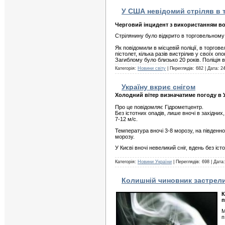
У США невідомий стріляв в 
Черговий інцидент з використанням во
Стрілянину було відкрито в торговельному
Як повідомили в місцевій поліції, в торго
пістолет, кілька разів вистрілив у своїх оп
Загиблому було близько 20 років. Поліція
Категорія:
Новини світу
| Переглядів: 682 | Дата:
24
Україну вкриє снігом
Холодний вітер визначатиме погоду в У
Про це повідомляє Гідрометцентр.
Без істотних опадів, лише вночі в західних
7-12 м/с.
Температура вночі 3-8 морозу, на південном
морозу.
У Києві вночі невеликий сніг, вдень без і
Категорія:
Новини України
| Переглядів: 698 | Дата
Колишній чиновник застрел
К
п
М
п