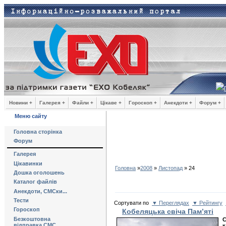
Новини +
Галерея +
Файли +
Цікаве +
Гороскоп +
Анекдоти +
Форум +
Меню сайту
Головна сторінка
Форум
Галерея
Цікавинки
Головна
»
2008
»
Листопад
»
24
Дошка оголошень
Каталог файлів
Анекдоти, СМСки...
Тести
Сортувати по
▼ Переглядах
▼ Рейтингу
Гороскоп
Кобеляцька свіча Пам’яті
Безкоштовна
С
відправка СМС
к