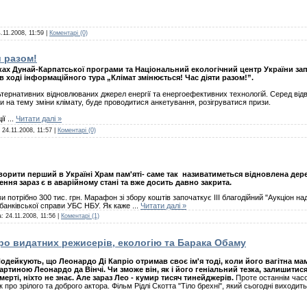
.11.2008, 11:59
|
Коментарі (0)
и разом!
ах Дунай-Карпатської програми та Національний екологічний центр України за
в ході інформаційного тура „Клімат змінюється! Час діяти разом!”.
ернативних відновлюваних джерел енергії та енергоефективних технологій. Серед відв
 на тему зміни клімату, буде проводитися анкетування, розігруватися призи.
ції
...
Читати далі »
:
24.11.2008, 11:57
|
Коментарі (0)
ворити перший в Україні Храм пам'яті- саме так
називатиметься відновлена дерев
ння зараз є в аварійному стані та вже досить давно закрита.
 потрібно 300 тис. грн. Марафон зі збору коштів започаткує ІІІ благодійний "Аукціон над
у банківської справи УБС НБУ. Як каже
...
Читати далі »
а:
24.11.2008, 11:56
|
Коментарі (1)
про видатних режисерів, екологію та Барака Обаму
одейкують, що Леонардо Ді Капріо отримав своє ім'я тоді, коли його вагітна м
артиною Леонардо да Вінчі. Чи зможе він, як і його геніальний тезка, залишитися
мерті, ніхто не знає. Але зараз Лео - кумир тисяч тинейджерів.
Проте останнім часо
к про зрілого та доброго актора. Фільм Рідлі Скотта "Тіло брехні", який сьогодні виходит