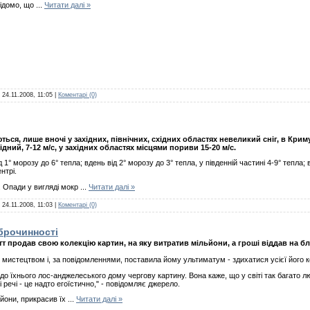
ідомо, що
...
Читати далі »
:
24.11.2008, 11:05
|
Коментарі (0)
ються, лише вночі у західних, північних, східних областях невеликий сніг, в Кри
дний, 7-12 м/с, у західних областях місцями пориви 15-20 м/с.
1° морозу до 6° тепла; вдень від 2° морозу до 3° тепла, у південній частині 4-9° тепла;
нтрі.
. Опади у вигляді мокр
...
Читати далі »
:
24.11.2008, 11:03
|
Коментарі (0)
брочинності
т продав свою колекцію картин, на яку витратив мільйони, а гроші віддав на бл
мистецтвом і, за повідомленнями, поставила йому ультиматум - здихатися усієї його ко
 до їхнього лос-анджелеського дому чергову картину. Вона каже, що у світі так багато
і речі - це надто егоїстично," - повідомляє джерело.
ьйони, прикрасив їх
...
Читати далі »