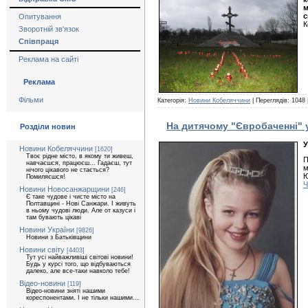
м
с
Опитування
К
Зворотній зв'язок
Співпраця
Реклама на сайті
Реклама
Фільми
Категорія:
Новини Кобеляччини
| Переглядів: 1048 
На дитячому "Євробаченні" у
Розділи новин
У
Новини Кобеляччини
[1620]
Твоє рідне місто, в якому ти живеш,
П
навчаєшся, працюєш... Гадаєш, тут
м
нічого цікавого не стається?
Ю
Помиляєшся!
Ч
Новини Новосанжарщини
[246]
Є таке чудове і чисте місто на
Полтавщині - Нові Санжари. І живуть
в ньому чудові люди. Але от казуси і
там бувають цікаві
Новини України
[9826]
Новини з Батьківщини
Новини світу
[4403]
Тут усі найважливіші світові новини!
Будь у курсі того, що відбуваються
далеко, але все-таки навколо тебе!
Відео-новини
[119]
Відео-новини зняті нашими
кореспонентами. І не тільки нашими...