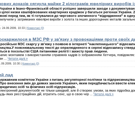
ових доказів сягнула майже 2 кілограмів ювелірних виробів і
раїни в Івано-Франківській області успішно завершили заходи з документуван
 цілої низки кваліфікованих квартирних крадіжок у багатьох регіонах України. 27
вові перед тим, як ті готувалися до чергового злочинного “відрядження” в одну
илучили у затриманих ювелірні вироби з золота та інших дорогоцінних металів загально
а:
24.09.2009, 10:33
|
Коментарі (0)
скаржилося в МЗС РФ у зв'язку з провокаціями проти своїх д
осійське МЗС скаргу у зв'язку з появою в інтернеті "наклепницького" відеозапи
ництва.У пояснювальному тексті до оприлюдненого в серпні відеозапису ствер
ється в посольстві США питаннями релігії і захисту прав людини.
пис монтажем з використанням справжніх кадрів із зображенням Хетчера, повідомляє
пан
...
Читати далі »
.09.2009, 10:30
|
Коментарі (0)
ий лад
ержавним комітетом України з питань регуляторної політики та підприємництв
Про внесення змін до деяких законів України», яким передбачається ввести еле
ридичних осіб та фізичних осіб-підприємців.
лектронний документообіг не тільки швидкий, але й створює умови, за яких підробка д
удь-яких реєстраційних дій, втратить сенс, що в свою чер
...
Читати далі »