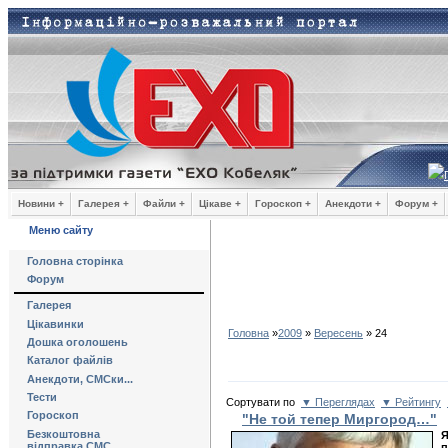
Новини +
Галерея +
Файли +
Цікаве +
Гороскоп +
Анекдоти +
Форум +
Меню сайту
Головна сторінка
Форум
Галерея
Цікавинки
Головна
»
2009
»
Вересень
»
24
Дошка оголошень
Каталог файлів
Анекдоти, СМСки...
Тести
Сортувати по
▼ Переглядах
▼ Рейтингу
Гороскоп
"Не той тепер Миргород…"
Безкоштовна
Я
відправка СМС
п