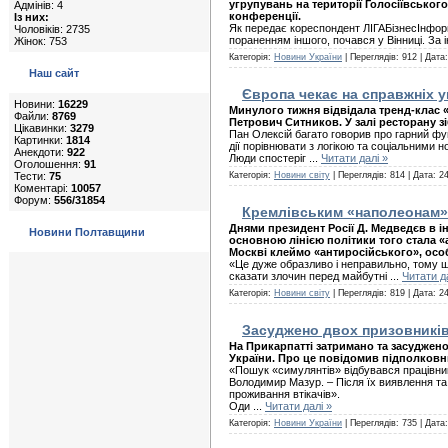
угрупувань на території Голосіївськог
Адмінів: 4
конференції.
Із них:
Як передає кореспондент ЛІГАБізнесІнформ
Чоловіків: 2735
пораненням іншого, почався у Вінниці. За 
Жінок: 753
Категорія:
Новини України
| Переглядів: 912 | Дата
Наш сайт
Європа чекає на справжніх у
Новини:
16229
Минулого тижня відвідала тренд-клас «
Файли:
8769
Петрович Ситников. У залі ресторану з
Цікавинки:
3279
Пан Олексій багато говорив про гарний фун
Картинки:
1814
дії порівнювати з логікою та соціальними 
Анекдоти:
922
Люди спостеріг
...
Читати далі »
Оголошення:
91
Тести:
75
Категорія:
Новини світу
| Переглядів: 814 | Дата:
24
Коментарі:
10057
Форум:
556/31854
Кремлівським «наполеонам» і
Днями президент Росії Д. Медведєв в і
Новини Полтавщини
основною лінією політики того стала «а
Москві клеймо «антиросійського», осо
«Це дуже образливо і неправильно, тому щ
сказати злочин перед майбутні
...
Читати д
Категорія:
Новини світу
| Переглядів: 819 | Дата:
24
Засуджено двох призовникі
На Прикарпатті затримано та засуджен
України. Про це повідомив підполковни
«Пошук «симулянтів» відбувався працівник
Володимир Мазур. – Після їх виявлення та 
проживання втікачів».
Оди
...
Читати далі »
Категорія:
Новини України
| Переглядів: 735 | Дата