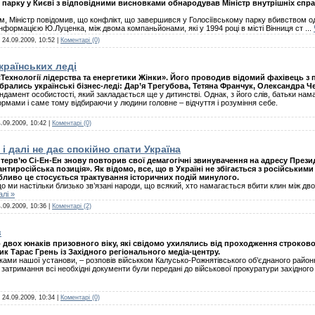
о парку у Києві з відповідними висновками обнародував Міністр внутрішніх спр
, Міністр повідомив, що конфлікт, що завершився у Голосіївському парку вбивством одн
інформацією Ю.Луценка, між двома компаньйонами, які у 1994 році в місті Вінниця ст
...
:
24.09.2009, 10:52
|
Коментарі (0)
країнських леді
Технології лідерства та енергетики Жінки». Його проводив відомий фахівець з п
ібрались українські бізнес-леді: Дар’я Трегубова, Тетяна Франчук, Олександра 
дамент особистості, який закладається ще у дитинстві. Однак, з його слів, батьки нама
нормами і саме тому відбираючи у людини головне – відчуття і розуміння себе.
.09.2009, 10:42
|
Коментарі (0)
 далі не дає спокійно спати Україна
нтерв’ю Сі-Ен-Ен знову повторив свої демагогічні звинувачення на адресу Прези
нтиросійська позиція». Як відомо, все, що в Україні не збігається з російським
бливо це стосується трактування історичних подій минулого.
о ми настільки близько зв’язані народи, що всякий, хто намагається вбити клин між д
алі »
.09.2009, 10:36
|
Коментарі (2)
в
о двох юнаків призовного віку, які свідомо ухилялись від проходження строков
к Тарас Грень із Західного регіонального медіа-центру.
ами нашої установи, – розповів військком Калусько-Рожнятівського об’єднаного районн
затримання всі необхідні документи були передані до військової прокуратури західного р
:
24.09.2009, 10:34
|
Коментарі (0)