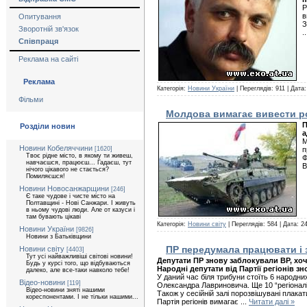
Р
в
Опитування
З
Зворотній зв'язок
.
Співпраця
Реклама на сайті
Реклама
Категорія:
Новини України
| Переглядів: 911 | Дата
Фільми
Молдова вимагає вивести ро
П
Розділи новин
а
М
Новини Кобеляччини
[1620]
п
Твоє рідне місто, в якому ти живеш,
Ф
навчаєшся, працюєш... Гадаєш, тут
В
нічого цікавого не стається?
Помиляєшся!
Новини Новосанжарщини
[246]
Є таке чудове і чисте місто на
Полтавщині - Нові Санжари. І живуть
в ньому чудові люди. Але от казуси і
там бувають цікаві
Категорія:
Новини світу
| Переглядів: 584 | Дата:
24
Новини України
[9826]
Новини з Батьківщини
ПР передумала працювати і 
Новини світу
[4403]
Тут усі найважливіші світові новини!
Депутати ПР знову заблокували ВР, хоч
Будь у курсі того, що відбуваються
Народні депутати від Партії регіонів з
далеко, але все-таки навколо тебе!
У даний час біля трибуни стоїть 6 народни
Відео-новини
[119]
Олександра Лавриновича. Ще 10 “регіоналів
Відео-новини зняті нашими
Також у сесійній залі порозвішувані плакат
кореспонентами. І не тільки нашими...
Партія регіонів вимагає
...
Читати далі »