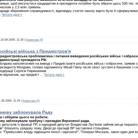
аніше, щоб висунутися кандидатом в президенти потрібно було зібрати щось 500 тис. пі
неском у 2,5 млн. гривень.
аради збереження справедливості, відповідну статтю закону варто було б сформулюват
..
Читати далі »
:
24.09.2009, 11:29
|
Коментарі (0)
сійські війська з Придністров'я
ридністровська проблематика і питання виведення російських військ і озброєння
дміністрації президента РФ.
олдова наполягатиме на виводі з Придністров'я російських військ і озброєння, заявив 
резидента Молдови, голова парламенту Міхай Гімпу після своєї зустрічі в Кишиневі з гл
едерації Сергієм Наришкіним.
ін відзначив, що придніст
...
Читати далі »
.09.2009, 11:26
|
Коментарі (0)
знову заблокувала Раду
а і обіцяли цього не робити.
нову заблокували трибуну і президію Верховної ради.
х депутатів із фракції ПР, а народний депутат Владислав Лук’янов зайняв місце першог
” блокують урядову ложу. Двері до президії ВР заставлені стільцями.
и: "Примусимо владу підвищити пенсії і зарплати!", "Генерал Москаль, закон один для вс