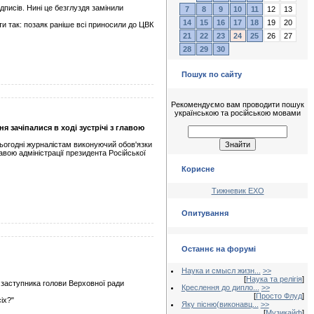
дписів. Нині це безглуздя замінили
7
8
9
10
11
12
13
14
15
16
17
18
19
20
и так: позаяк раніше всі приносили до ЦВК
21
22
23
24
25
26
27
28
29
30
Пошук по сайту
Рекомендуємо вам проводити пошук
українською та російською мовами
 зачіпалися в ході зустрічі з главою
сьогодні журналістам виконуючий обов'язки
авою адміністрації президента Російської
Корисне
Тижневик ЕХО
Опитування
Останнє на форумі
Наука и смысл жизн...
>>
[
Наука та релігія
]
о заступника голови Верховної ради
Креслення до дипло...
>>
[
Просто Флуд
]
іх?"
Яку пісню(виконавц...
>>
[
Музикайф
]