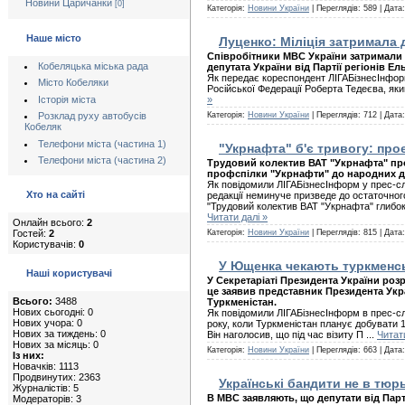
Новини Царичанки
[0]
Категорія:
Новини України
| Переглядів: 589 | Дата
Наше місто
Луценко: Міліція затримала
Співробітники МВС України затримали 
Кобеляцька міська рада
депутата України від Партії регіонів 
Як передає кореспондент ЛІГАБізнесІнформ
Місто Кобеляки
Російської Федерації Роберта Тедеєва, яки
Історія міста
»
Категорія:
Новини України
| Переглядів: 712 | Дата
Розклад руху автобусів
Кобеляк
Телефони міста (частина 1)
"Укрнафта" б'є тривогу: про
Телефони міста (частина 2)
Трудовий колектив ВАТ "Укрнафта" про
профспілки "Укрнафти" до народних де
Як повідомили ЛІГАБізнесІнформ у прес-сл
Хто на сайті
редакції неминуче призведе до остаточног
"Трудовий колектив ВАТ "Укрнафта" глибок
Читати далі »
Онлайн всього:
2
Гостей:
2
Категорія:
Новини України
| Переглядів: 815 | Дата
Користувачів:
0
У Ющенка чекають туркменськ
Наші користувачі
У Секретаріаті Президента України роз
це заявив представник Президента Укр
Всього:
3488
Туркменістан.
Нових сьогодні: 0
Як повідомили ЛІГАБізнесІнформ в прес-сл
Нових учора: 0
року, коли Туркменістан планує добувати 1
Нових за тиждень: 0
Він наголосив, що під час візиту П
...
Читати
Нових за місяць: 0
Категорія:
Новини України
| Переглядів: 663 | Дата
Із них:
Новачків: 1113
Продвинутих: 2363
Українські бандити не в тюр
Журналістів: 5
В МВС заявляють, що депутати від Парт
Модераторів: 3