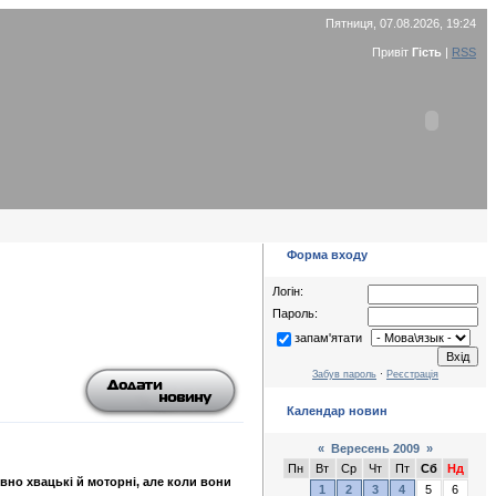
Пятниця, 07.08.2026, 19:24
Привіт
Гість
|
RSS
Форма входу
Логін:
Пароль:
запам'ятати
Забув пароль
·
Реєстрація
Календар новин
«
Вересень 2009
»
Пн
Вт
Ср
Чт
Пт
Сб
Нд
евно хвацькі й моторні, але коли вони
1
2
3
4
5
6