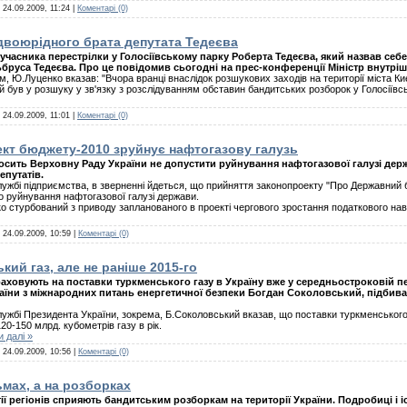
:
24.09.2009, 11:24
|
Коментарі (0)
 двоюрідного брата депутата Тедеєва
учасника перестрілки у Голосіївському парку Роберта Тедеєва, який назвав се
Ельбруса Тедеєва. Про це повідомив сьогодні на прес-конференції Міністр внутрі
, Ю.Луценко вказав: "Вчора вранці внаслідок розшукових заходів на території міста 
й був у розшуку у зв'язку з розслідуванням обставин бандитських розборок у Голосіївс
:
24.09.2009, 11:01
|
Коментарі (0)
ект бюджету-2010 зруйнує нафтогазову галузь
сить Верховну Раду України не допустити руйнування нафтогазової галузі держ
путатів.
ужбі підприємства, в зверненні йдеться, що прийняття законопроекту "Про Державний б
о руйнування нафтогазової галузі держави.
о стурбований з приводу запланованого в проекті чергового зростання податкового нав
:
24.09.2009, 10:59
|
Коментарі (0)
ий газ, але не раніше 2015-го
раховують на поставки туркменського газу в Україну вже у середньостроковій пе
аїни з міжнародних питань енергетичної безпеки Богдан Соколовський, підбива
ужбі Президента України, зокрема, Б.Соколовський вказав, що поставки туркменського
20-150 млрд. кубометрів газу в рік.
 далі »
:
24.09.2009, 10:56
|
Коментарі (0)
ьмах, а на розборках
ії регіонів сприяють бандитським розборкам на території України. Подробиці і 