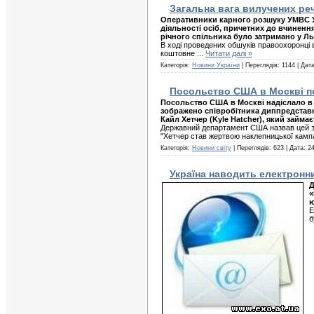
Загальна вага вилучених реч
Оперативники карного розшуку УМВС Ук
діяльності осіб, причетних до вчинення
річного спільника було затримано у Ль
В ході проведених обшуків правоохоронці в
коштовне
...
Читати далі »
Категорія:
Новини України
| Переглядів: 1144 | Дат
Посольство США в Москві по
Посольство США в Москві надіслало в р
зображено співробітника диппредстав
Кайл Хетчер (Kyle Hatcher), який займа
Державний департамент США назвав цей за
"Хетчер став жертвою наклепницької кам
Категорія:
Новини світу
| Переглядів: 623 | Дата:
24
Україна наводить електронн
Д
«
ю
Е
б