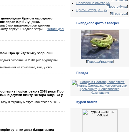
Небезпечна бритва
>>
[
Просто Флуд
]
Притчі, історії, а...
>>
[
Література
]
бе двоюрідним братом народного
шніх справ Юрій Луценко.
Випадкове фото з галереї
Києва було затримано громадянина
ькому парку". Р.Тедеєв затри
...
Читати далі
ави. Про це йдетсья у зверненні
юджет України на 2010 рік" в урядовій
[
Природа/тварини
]
антаження на компанію, яке, у сво
...
Погода
рспективі, орієнтовно з 2015 року. Про
ючи підсумки візиту Віктора Ющенка у
 газу в Україну можуть початися з 2015
Курси валют
історію сутички двох бандитських