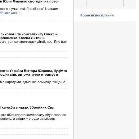
ав Юрій Луценко сьогодні на прес-
ого з учасників "розборок" і важким
Читати далі »
Корисні посилання
сихології та консалтингу Олексій
Червоненко, Олена Литвин.
гаються контролювати дітей, постійно їхні
дента України Віктора Ющенка, буцімто
и оцінками, автоматично отримує в
вома народами, здійснює помилку, якщо не
ої служби у лавах Збройних Сил
ого військового комісаріату підполковник
егіону, а звідти – у суди за місцем