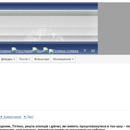
Головна
Реєстрація
Вхід
Довідка +
Тести +
Флеш-ігри
Оголошення +
▼ Коментарях
▼ Даті
ценюк, Тігіпко, решта хлопців і дівчат, які вміють проштовхнутися в ток-шоу – п
риносять нам рахунок, мимоволі хочеться заощадити на чайових.