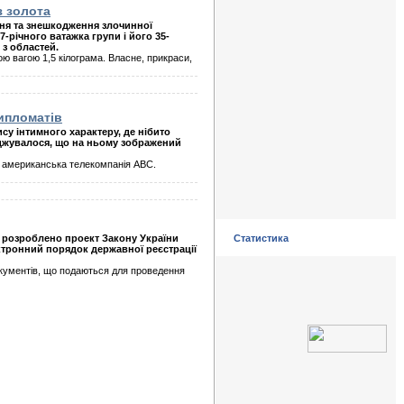
з золота
ня та знешкодження злочинної
-річного ватажка групи і його 35-
 з областей.
ю вагою 1,5 кілограма. Власне, прикраси,
ипломатів
су інтимного характеру, де нібито
джувалося, що на ньому зображений
 американська телекомпанія АВС.
а розроблено проект Закону України
Статистика
ктронний порядок державної реєстрації
окументів, що подаються для проведення