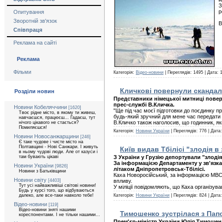
З
р
Опитування
Зворотній зв'язок
В
Співпраця
Реклама на сайті
Реклама
Фільми
Категорія:
Відео-новини
| Переглядів: 1495 | Дата:
Кличкові повернули скандал
Розділи новин
Представники німецької митниці повер
прес-службі В.Кличка.
Новини Кобеляччини
[1620]
"Ще під час моєї підготовки до поєдинку п
Твоє рідне місто, в якому ти живеш,
будь-який зручний для мене час передати мо
навчаєшся, працюєш... Гадаєш, тут
В.Кличко також наголосив, що годинник, як
нічого цікавого не стається?
Помиляєшся!
Категорія:
Новини України
| Переглядів: 776 | Дата
Новини Новосанжарщини
[246]
Є таке чудове і чисте місто на
Полтавщині - Нові Санжари. І живуть
Київ видав Тбілісі "злодія в
в ньому чудові люди. Але от казуси і
там бувають цікаві
З України у Грузію депортували "злодія
За інформацією Департаменту у зв'язках
Новини України
[9826]
літаком Дніпропетровськ-Тбілісі.
Новини з Батьківщини
Каха Новоросійський, за інформацією МВС, 
Новини світу
[4403]
впливу.
Тут усі найважливіші світові новини!
У міліції повідомляють, що Каха організува
Будь у курсі того, що відбуваються
далеко, але все-таки навколо тебе!
Категорія:
Новини України
| Переглядів: 824 | Дата
Відео-новини
[119]
Відео-новини зняті нашими
Тимошенко зустрілася з Пап
кореспонентами. І не тільки нашими...
Прем'єр-міністр України Юлія Тимошенк