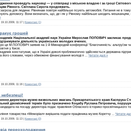
дження проведуть науковці — у співпраці з міською владою і за гроші Світового
цям Рівного. Світлана Сирота продовжить.
агроза для людини. Рівнянам повітря найбільше псують автомобілі. Питання не в тому -
онують допомогу. Вони визначать, що, де і як у Рівному найбільше шкодить мешканцям, о
»
:
19.10.2009, 11:17
|
Коментарі (1)
ракує грошей
кадемік Національної академії наук України Мирослав ПОПОВИЧ закликає предс
ідтримувати діяльність українських молодих вчених.
ро це М.ПОПОВИЧ заявив на 1-й Міжнародній конференції “Благочинність: альтруїзм чи
овтня у Києві.
кадемік констатував, що в Україні доволі проблематично здійснюється державна підтр
а його словами, через обмежене фінансування молоді п
...
Читати далі »
:
19.10.2009, 11:16
|
Коментарі (0)
 небезпеці!
аження директора музею визвольних змагань Прикарпатського краю Каспрука Ст
ьний двомісячний термін було призначено Коцабу Руслана Петровича, порушую
кандидата на посаду директора подає правління Обласного історико-просвітницького т
авління товариства «Меморіал» вирішила подати працівника музею Коретчу
...
Читати дал
:
19.10.2009, 11:13
|
Коментарі (0)
 від переохолодження