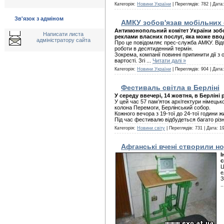
Категорія:
Новини України
| Переглядів: 782 | Дата
Зв'язок з адміном
АМКУ зобов'язав мобільних
Антимонопольний комітет України зобов
Написати листа
реклами власних послуг, яка може вво
адміністратору сайта
Про це повідомляє прес-служба АМКУ. Відпо
роботи в десятиденний термін.
Зокрема, компанії повинні припинити дії з
вартості. Згі
...
Читати далі »
Категорія:
Новини України
| Переглядів: 904 | Дата
Фестиваль світла в Берліні
У середу ввечері, 14 жовтня, в Берліні
У цей час 57 пам’яток архітектури німецьк
колона Перемоги, Берлінський собор.
Кожного вечора з 19-тої до 24-тої години 
Під час фестивалю відбудеться багато різн
Категорія:
Новини світу
| Переглядів: 731 | Дата:
19
Афганські вчені створили но
І
с
Ц
е
З
.