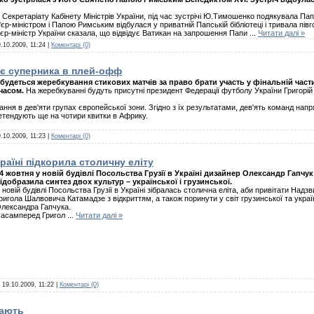
І Секретаріату Кабінету Міністрів України, під час зустрічі Ю.Тимошенко подякувала П
м'єр-міністром і Папою Римським відбулася у приватній Папській бібліотеці і тривала півг
єр-міністр України сказала, що відвідує Ватикан на запрошення Папи
...
Читати далі »
.10.2009, 11:24
|
Коментарі (0)
ає суперника в плей-офф
удеться жеребкування стикових матчів за право брати участь у фінальній частин
 часом.
На жеребкуванні будуть присутні президент Федерації футболу України Григорій С
ння в дев'яти групах європейської зони. Згідно з їх результатами, дев'ять команд напр
етендують ще на чотири квитки в Африку.
.10.2009, 11:23
|
Коментарі (0)
раїні підкорила столичну еліту
4 жовтня у новій будівлі Посольства Грузії в Україні дизайнер Олександр Гапчук
ідобразила синтез двох культур – української і грузинської.
 новій будівлі Посольства Грузії в Україні зібралась столична еліта, аби привітати Надз
ригола Шалвовича Катамадзе з відкриттям, а також поринути у світ грузинської та укра
лександра Гапчука.
асамперед Григол
...
Читати далі »
:
19.10.2009, 11:22
|
Коментарі (0)
хають