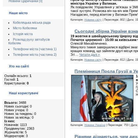
Новини Царичанки
[0]
міністра України у Ватикан.
Як повідомляє Управління у зв'язках зі ЗМ
такої зустрічі. Розмова віч-на-віч між Пре
Наше місто
Нагадаємо, перед візитом у Ватикан Прем'
Категорія:
Новини світу
| Переглядів: 802 | Дата:
19
Кобеляцька міська рада
Місто Кобеляки
Сьогодні збірна України взн
Історія міста
19 жовтня в швейцарському Цюріху відб
Розклад руху автобусів
Початок церемонії - 15:00 за київським
Кобеляк
Олексій Михайличенко.
Минулого тижня завершилися відбірні змага
Телефони міста (частина 1)
кращих команд, що зайняли другі місця пр
Телефони міста (частина 2)
Згі
...
Читати далі »
Категорія:
Новини світу
| Переглядів: 812 | Дата:
19
Хто на сайті
Племінниця Посла Грузії в Ук
Онлайн всього:
1
1
Гостей:
1
в
Користувачів:
0
У
Г
О
Наші користувачі
Н
Всього:
3488
Нових сьогодні: 0
Нових учора: 0
Нових за тиждень: 0
Нових за місяць: 0
Із них:
Новачків: 1113
Категорія:
Новини України
| Переглядів: 753 | Дата
Продвинутих: 2363
Журналістів: 5
Модераторів: 3
Рівняни дізнаються, чим ди