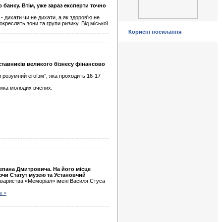
 банку. Втім, уже зараз експерти точно
 дихати чи не дихати, а як здоров'ю не
креслять зони та групи ризику. Від міської
Корисні посилання
тавників великого бізнесу фінансово
 розумний егоїзм”, яка проходить 16-17
имка молодих вчених.
епана Дмитровича. На його місце
чи Статут музею та Установчий
овариства «Меморіал» імені Василя Стуса
і »