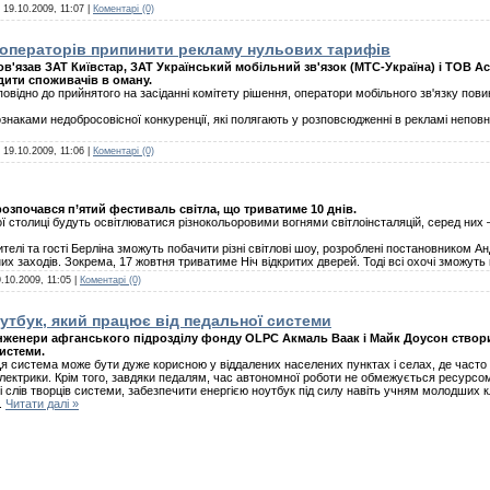
:
19.10.2009, 11:07
|
Коментарі (0)
 операторів припинити рекламу нульових тарифів
'язав ЗАТ Київстар, ЗАТ Український мобільний зв'язок (МТС-Україна) і ТОВ Аст
дити споживачів в оману.
відно до прийнятого на засіданні комітету рішення, оператори мобільного зв'язку пови
 ознаками недобросовісної конкуренції, які полягають у розповсюдженні в рекламі непов
:
19.10.2009, 11:06
|
Коментарі (0)
 розпочався п’ятий фестиваль світла, що триватиме 10 днів.
ої столиці будуть освітлюватися різнокольоровими вогнями світлоінсталяцій, серед них –
жителі та гості Берліна зможуть побачити різні світлові шоу, розроблені постановником 
их заходів. Зокрема, 17 жовтня триватиме Ніч відкритих дверей. Тоді всі охочі зможуть 
.10.2009, 11:05
|
Коментарі (0)
утбук, який працює від педальної системи
нженери афганського підрозділу фонду OLPC Акмаль Ваак і Майк Доусон створи
истеми.
я система може бути дуже корисною у віддалених населених пунктах і селах, де часто 
лектрики. Крім того, завдяки педалям, час автономної роботи не обмежується ресурс
і слів творців системи, забезпечити енергією ноутбук під силу навіть учням молодших к
..
Читати далі »