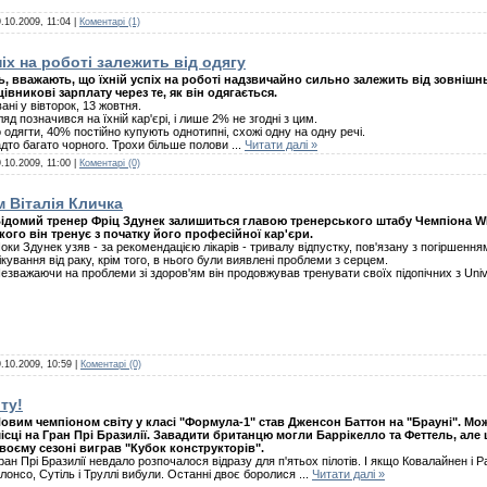
.10.2009, 11:04
|
Коментарі (1)
іх на роботі залежить від одягу
 вважають, що їхній успіх на роботі надзвичайно сильно залежить від зовнішньо
вникові зарплату через те, як він одягається.
ані у вівторок, 13 жовтня.
 позначився на їхній кар'єрі, і лише 2% не згодні з цим.
одягти, 40% постійно купують однотипні, схожі одну на одну речі.
дто багато чорного. Трохи більше полови
...
Читати далі »
.10.2009, 11:00
|
Коментарі (0)
 Віталія Кличка
ідомий тренер Фріц Здунек залишиться главою тренерського штабу Чемпіона WBC
кого він тренує з початку його професійної кар'єри.
оки Здунек узяв - за рекомендацією лікарів - тривалу відпустку, пов'язану з погіршення
ікування від раку, крім того, в нього були виявлені проблеми з серцем.
езважаючи на проблеми зі здоров'ям він продовжував тренувати своїх підопічних з Un
.10.2009, 10:59
|
Коментарі (0)
ту!
овим чемпіоном світу у класі "Формула-1" став Дженсон Баттон на "Брауні". Мо
ісці на Гран Прі Бразилії. Завадити британцю могли Баррікелло та Феттель, але
воєму сезоні виграв "Кубок конструкторів".
ран Прі Бразилії невдало розпочалося відразу для п'ятьох пілотів. І якщо Ковалайнен і 
лонсо, Сутіль і Труллі вибули. Останні двоє боролися
...
Читати далі »