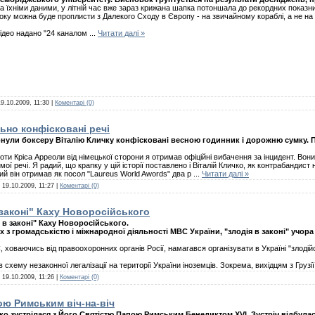
а їхніми даними, у літній час вже зараз крижана шапка потоншала до рекордних показник
оку можна буде проплисти з Далекого Сходу в Європу - на звичайному кораблі, а не на 
ідео надано "24 каналом
...
Читати далі »
19.10.2009, 11:30
|
Коментарі (0)
ьно конфісковані речі
нули боксеру Віталію Кличку конфісковані весною годинник і дорожню сумку. 
роти Кріса Арреоли від німецької сторони я отримав офіційні вибачення за інцидент. Вон
ї речі. Я радий, що крапку у цій історії поставлено і Віталій Кличко, як контрабандист н
ий він отримав як посол "Laureus World Awords" два р
...
Читати далі »
:
19.10.2009, 11:27
|
Коментарі (0)
 законі" Каху Новоросійського
 в законі" Каху Новоросійського.
 з громадськістю і міжнародної діяльності МВС України, "злодія в законі" учора
ховаючись від правоохоронних органів Росії, намагався організувати в Україні "злодій
в схему незаконної легалізації на території України іноземців. Зокрема, вихідцям з Груз
:
19.10.2009, 11:26
|
Коментарі (0)
ою Римським віч-на-віч
о зустрілася з Його Святістю Папою Римським Бенедиктом ХVІ. Зустріч відбулас