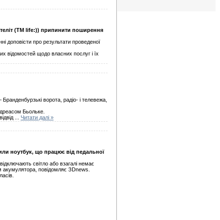
еліт (ТМ life:)) припинити поширення
нні доповісти про результати проведеної
них відомостей щодо власних послуг і їх
 Бранденбурзькі ворота, радіо- і телевежа,
Андреасом Бьольке.
відвід
...
Читати далі »
ли ноутбук, що працює від педальної
відключають світло або взагалі немає
ом акумулятора, повідомляє ЗDnews.
ласів.