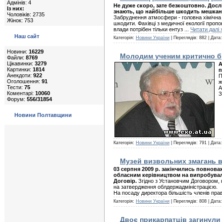
Адмінів: 4
Не дуже скоро, зате безкоштовно. Дослі
Із них:
знають, що найбільше шкодить мешкан
Чоловіків: 2735
Забруднення атмосфери - головна хімічна з
Жінок: 753
шкодити. Фахівці з медичної екології проп
влади потрібен тільки ентуз
...
Читати далі 
Наш сайт
Категорія:
Новини України
| Переглядів: 882 | Дата
Новини:
16229
Молодим ученим критично б
Файли:
8769
Цікавинки:
3279
А
Картинки:
1814
п
Анекдоти:
922
П
Оголошення:
91
ж
Тести:
75
А
Коментарі:
10060
З
Форум:
556/31854
Новини Полтавщини
Категорія:
Новини України
| Переглядів: 791 | Дата
Музей визвольних змагань в
03 серпня 2009 р. закінчились повнов
обласним керівництвом на випробувал
Договір.
Згідно з Установчим Договором, 
на затвердження облдержадміністрацією.
На посаду директора більшість членів пр
Категорія:
Новини України
| Переглядів: 808 | Дата
Двоє прикарпатців загинули