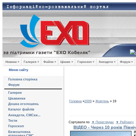
Новини +
Галерея +
Файли +
Цікаве +
Гороскоп +
Анекдоти +
Форум +
Меню сайту
Головна сторінка
Форум
Галерея
Цікавинки
Головна
»
2009
»
Жовтень
»
19
Дошка оголошень
Каталог файлів
Анекдоти, СМСки...
Тести
Сортувати по
▼ Переглядах
▼ Рейтингу
Гороскоп
ВІДЕО - Через 10 років Пів
Безкоштовна
П
відправка СМС
К