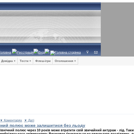
Головна
Реєстрація
Вхід
Довідка +
Тести +
Флеш-ігри
Оголошення +
▼ Коментарях
▼ Даті
нічний полюс може залишитися без льоду
івнічний полюс через 10 років може втратити свій звичайний антураж - лід. Так
ембріджського університету. Висновок ґрунтується на результати досліджень, п