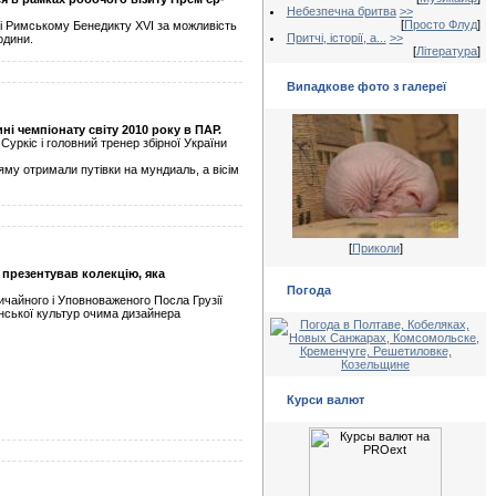
Небезпечна бритва
>>
[
Просто Флуд
]
апі Римському Бенедикту ХVІ за можливість
Притчі, історії, а...
>>
одини.
[
Література
]
Випадкове фото з галереї
і чемпіонату світу 2010 року в ПАР.
уркіс і головний тренер збірної України
яму отримали путівки на мундиаль, а вісім
[
Приколи
]
 презентував колекцію, яка
Погода
вичайного і Уповноваженого Посла Грузії
їнської культур очима дизайнера
Курси валют