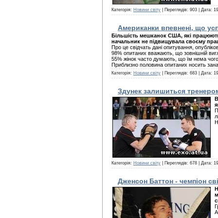
Категорія:
Новини світу
| Переглядів: 903 | Дата:
19
Американки впевнені, що усп
Більшість мешканок США, які працюють,
начальник не підвищувала своєму праці
Про це свідчать дані опитування, опубліков
98% опитаних вважають, що зовнішній вигляд
55% жінок часто думають, що їм нема чого 
Приблизно половина опитаних носить зана
Категорія:
Новини світу
| Переглядів: 683 | Дата:
19
Здунек залишиться тренером
В
я
П
л
Н
Категорія:
Новини світу
| Переглядів: 678 | Дата:
19
Дженсон Баттон - чемпіон сві
Н
м
с
Г
А