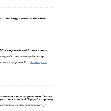
го вигляду, а кожна п'ята жінка-
 у надважкій вазі Віталія Кличка,
м здоров'я: раніше він пройшов курс
iversum, серед яких О
...
Читати далі »
жливим це стало завдяки його п'ятому
 цього не сталося. А "Браун" у першому
Райкконен гонку змогли продовжити, то