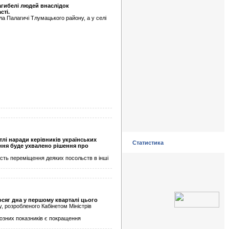
агибелі людей внаслідок
сті.
ла Палагичі Тлумацького району, а у селі
лі наради керівників українських
Статистика
ання буде ухвалено рішення про
сть переміщення деяких посольств в інші
осяг дна у першому кварталі цього
, розробленого Кабінетом Міністрів
нозних показників є покращення