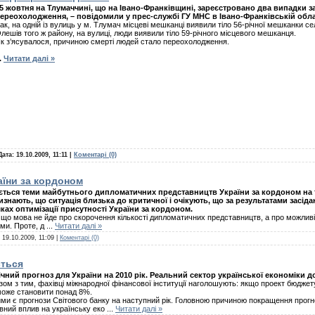
5 жовтня на Тлумаччині, що на Івано-Франківщині, зареєстровано два випадки з
ереохолодження, – повідомили у прес-службі ГУ МНС в Івано-Франківській обла
ак, на одній із вулиць у м. Тлумач місцеві мешканці виявили тіло 56-річної мешканки се
лешів того ж району, на вулиці, люди виявили тіло 59-річного місцевого мешканця.
к з’ясувалося, причиною смерті людей стало переохолодження.
..
Читати далі »
Дата:
19.10.2009, 11:11
|
Коментарі (0)
аїни за кордоном
ться теми майбутнього дипломатичних представництв України за кордоном на т
изнають, що ситуація близька до критичної і очікують, що за результатами засід
ах оптимізації присутності України за кордоном.
що мова не йде про скорочення кількості дипломатичних представництв, а про можливі
ими. Проте, д
...
Читати далі »
:
19.10.2009, 11:09
|
Коментарі (0)
ється
ий прогноз для України на 2010 рік. Реальний сектор української економіки д
ом з тим, фахівці міжнародної фінансової інституції наголошують: якщо проект бюджету
 може становити понад 8%.
ими є прогнози Світового банку на наступний рік. Головною причиною покращення прог
вний вплив на українську еко
...
Читати далі »