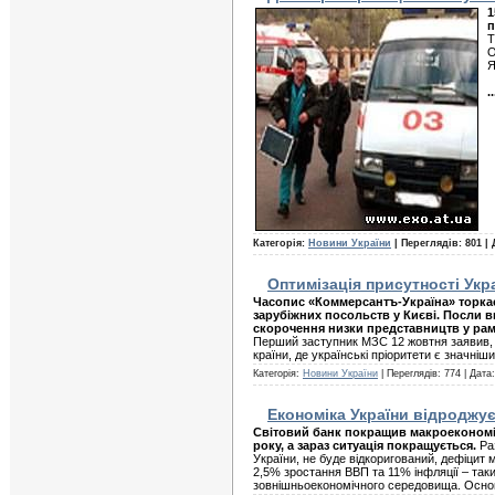
1
п
Т
О
Я
.
Категорія:
Новини України
| Переглядів: 801 | 
Оптимізація присутності Укр
Часопис «Коммерсантъ-Україна» торкає
зарубіжних посольств у Києві. Посли в
скорочення низки представництв у рамк
Перший заступник МЗС 12 жовтня заявив, 
країни, де українські пріоритети є значніш
Категорія:
Новини України
| Переглядів: 774 | Дата
Економіка України відроджу
Світовий банк покращив макроекономічн
року, а зараз ситуація покращується.
Раз
України, не буде відкоригований, дефіцит
2,5% зростання ВВП та 11% інфляції – так
зовнішньоекономічного середовища. Осно