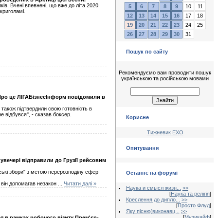
ів. Вчені впевнені, що вже до літа 2020
5
6
7
8
9
10
11
криголамі.
12
13
14
15
16
17
18
19
20
21
22
23
24
25
26
27
28
29
30
31
Пошук по сайту
Рекомендуємо вам проводити пошук
українською та російською мовами
Про це ЛІГАБізнесІнформ повідомили в
и також підтвердили свою готовність в
е відбувся", - сказав боксер.
Корисне
Тижневик ЕХО
Опитування
 увечері відправили до Грузії рейсовим
ські збори" з метою перерозподілу сфер
Останнє на форумі
ії він допомагав незакон
...
Читати далі »
Наука и смысл жизн...
>>
[
Наука та релігія
]
Креслення до дипло...
>>
[
Просто Флуд
]
Яку пісню(виконавц...
>>
[
Музикайф
]
я в рамках робочого візиту Прем'єр-