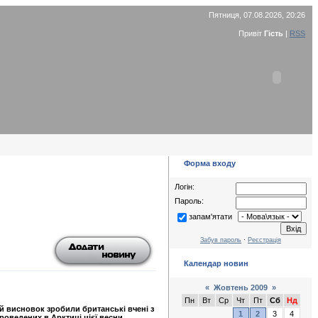
Пятниця, 07.08.2026, 20:26
Привіт
Гість
|
RSS
Форма входу
Логін:
Пароль:
запам'ятати
Забув пароль
·
Реєстрація
Календар новин
«
Жовтень 2009
»
Пн
Вт
Ср
Чт
Пт
Сб
Нд
ий висновок зробили британські вчені з
1
2
3
4
роведених в Арктиці цієї весни.