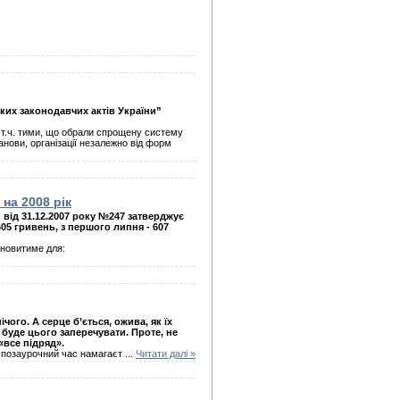
яких законодавчих актів України”
у т.ч. тими, що обрали спрощену систему
нови, організації незалежно від форм
на 2008 рік
 від 31.12.2007 року №247 затверджує
 605 гривень, з першого липня - 607
ановитиме для:
ого. А серце б’ється, ожива, як їх
 буде цього заперечувати. Проте, не
«все підряд».
 в позаурочний час намагаєт
...
Читати далі »