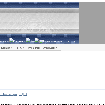
Головна
Реєстрація
Вхід
Довідка +
Тести +
Флеш-ігри
Оголошення +
▼ Коментарях
▼ Даті
 вівторок, 29 січня робочий день у автора цієї статті розпочався приблизно о 6 