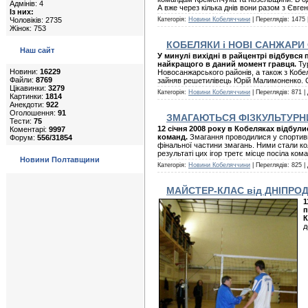
Адмінів: 4
А вже через кілька днів вони разом з Євген
Із них:
Чоловіків: 2735
Категорія:
Новини Кобеляччини
| Переглядів: 1475 
Жінок: 753
КОБЕЛЯКИ і НОВІ САНЖАР
Наш сайт
У минулі вихідні в райцентрі відбувся
найкращого в даний момент гравця.
Тур
Новини:
16229
Новосанжарського районів, а також з Кобел
Файли:
8769
зайняв решетилівець Юрій Малимоненко. Се
Цікавинки:
3279
Категорія:
Новини Кобеляччини
| Переглядів: 871 |
Картинки:
1814
Анекдоти:
922
Оголошення:
91
ЗМАГАЮТЬСЯ ФІЗКУЛЬТУРН
Тести:
75
12 січня 2008 року в Кобеляках відбул
Коментарі:
9997
команд.
Змагання проводилися у спортивно
Форум:
556/31854
фінальної частини змагань. Ними стали ко
результаті цих ігор третє місце посіла ко
Новини Полтавщини
Категорія:
Новини Кобеляччини
| Переглядів: 825 |
МАЙСТЕР-КЛАС від ДНІПРО
1
п
К
д