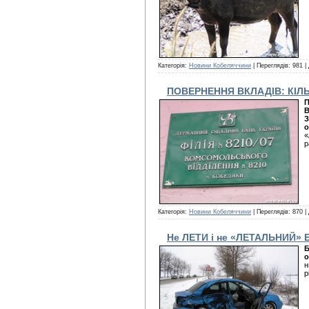
Категорія:
Новини Кобеляччини
| Переглядів: 981 |
ПОВЕРНЕННЯ ВКЛАДІВ: КІЛ
П
В
З
о
«
р
Категорія:
Новини Кобеляччини
| Переглядів: 870 |
Не ЛЕТИ і не «ЛЕТАЛЬНИЙ»
Б
о
н
р