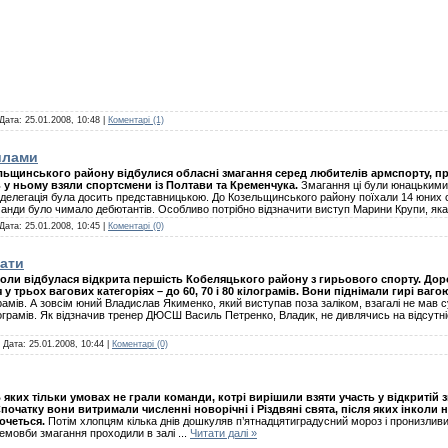
 Дата:
25.01.2008, 10:48
|
Коментарі (1)
илами
ельщинського району відбулися обласні змагання серед любителів армспорту, пр
ь у ньому взяли спортсмени із Полтави та Кременчука.
Змагання ці були юнацькими.
делегація була досить представницькою. До Козельщинського району поїхали 14 юних с
оманди було чимало дебютантів. Особливо потрібно відзначити виступ Марини Крупи, я
 Дата:
25.01.2008, 10:45
|
Коментарі (0)
мати
коли відбулася відкрита першість Кобеляцького району з гирьового спорту. Дор
 трьох вагових категоріях – до 60, 70 і 80 кілограмів. Вони піднімали гирі ваго
грамів. А зовсім юний Владислав Якименко, який виступав поза заліком, взагалі не мав с
ограмів. Як відзначив тренер ДЮСШ Василь Петренко, Владик, не дивлячись на відсутні
| Дата:
25.01.2008, 10:44
|
Коментарі (0)
 яких тільки умовах не грали команди, котрі вирішили взяти участь у відкритій з
початку вони витримали численні новорічні і Різдвяні свята, після яких інколи не
очеться.
Потім хлопцям кілька днів дошкуляв п’ятнадцятиградусний мороз і пронизливий
емовби змагання проходили в залі
...
Читати далі »