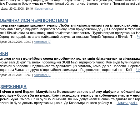
ією Покидько брали участь у Чемпіонаті області з настільного тенісу в Полтаві де всі ув
| Дата:
25.01.2008, 10:49
|
Коментарі (1)
И ОБМІНЯЛИСЯ ЧЕМПІОНСТВОМ
 представницький шаховий турнір. Любителі найрозумнішої гри із трьох районів
нір мав статус відкритої першості району і був приурочений до Дня Соборності України.
як і Біликів сіли за шахівниці, щоб помірятися інтелектом. Турнір виграв представник 
ред господарів змагань найкращий результат показав Георгій Горгола із Біликів. Т
...
Ч
 Дата:
25.01.2008, 10:49
|
Коментарі (0)
ИКИ
ися змагання з волейболу серед виробничих колективів фізкультури та сільських 
му залі „Іскра” та залах Кобеляцької ЗОШ №2 і аграрного ліцею. Команди були поділен
лективи з Кобеляк, Радянського та дебютант цих змагань, команда з с.Чапаєво. Перемо
манда села Чапаєво, друге місце зайняла команда з Радянського, перше місце – Коб
...
Чи
 Дата:
25.01.2008, 10:48
|
Коментарі (0)
ДЗЕРЖИНЦІВ
1 січня в селі Верхня Мануйлівка Козельщинського району відбулися обласні з
ростіше – боротьби на руках. Крім господарів турніру та кобелячан участь у нь
ременчука.
Змагання ці були юнацькими. До них допускалися юнаки та дівчата не ста
елегація була досить представницькою. До Козельщинського району п
...
Читати далі »