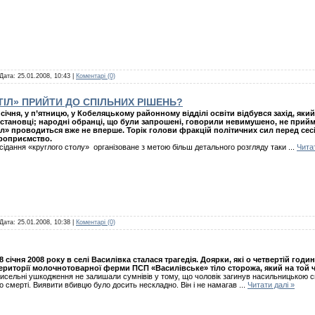
 Дата:
25.01.2008, 10:43
|
Коментарі (0)
ІЛ» ПРИЙТИ ДО СПІЛЬНИХ РІШЕНЬ?
 січня, у п’ятницю, у Кобеляцькому районному відділі освіти відбувся захід, як
становці; народні обранці, що були запрошені, говорили невимушено, не прийм
іл» проводиться вже не вперше. Торік голови фракцій політичних сил перед сес
роприємство.
сідання «круглого столу» організоване з метою більш детального розгляду таки
...
Читат
 Дата:
25.01.2008, 10:38
|
Коментарі (0)
8 січня 2008 року в селі Василівка сталася трагедія. Доярки, які о четвертій год
ериторії молочнотоварної ферми ПСП «Василівське» тіло сторожа, який на той ч
исельні ушкодження не залишали сумнівів у тому, що чоловік загинув насильницькою с
о смерті. Виявити вбивцю було досить нескладно. Він і не намагав
...
Читати далі »