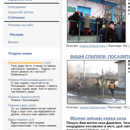
в
м
Опитування
Б
Зворотній зв'язок
х
Співпраця
Реклама на сайті
Реклама
Фільми
Категорія:
Новини Кобеляччини
| Переглядів: 802 |
Розділи новин
ВИШНІ СПИЛЯЛИ, ПОСАДЯТ
В
Новини Кобеляччини
[1620]
П
Твоє рідне місто, в якому ти живеш,
в
навчаєшся, працюєш... Гадаєш, тут
л
нічого цікавого не стається?
Помиляєшся!
Новини Новосанжарщини
[246]
Є таке чудове і чисте місто на
Полтавщині - Нові Санжари. І живуть
в ньому чудові люди. Але от казуси і
там бувають цікаві
Новини України
[9826]
Новини з Батьківщини
Новини світу
[4403]
Категорія:
Новини Кобеляччини
| Переглядів: 755 |
Тут усі найважливіші світові новини!
Будь у курсі того, що відбуваються
далеко, але все-таки навколо тебе!
Місячні пейзажі серед села
Відео-новини
[119]
Пишуть Вам жителі села Дашківки. Чита
Відео-новини зняті нашими
кореспонентами. І не тільки нашими...
нещодавно поставлені в місті, щоб смі
вона на села? Мабуть, що ні.