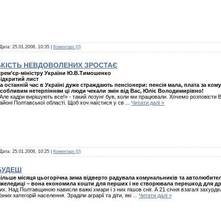
 Дата:
25.01.2008, 10:35
|
Коментарі (0)
ЬКІСТЬ НЕВДОВОЛЕНИХ ЗРОСТАЄ
рем’єр-міністру України Ю.В.Тимошенко
ідкритий лист
а останній час в Україні дуже страждають пенсіонери: пенсія мала, плата за ком
собливим нетерпінням ці люди чекали змін від Вас, Юліє Володимирівно!
Але кадри вирішують все!» - такий лозунг був, коли ми працювали. Хочемо розповісти
айоні Полтавської області. Щоб хоч наїстися у св
...
Читати далі »
 Дата:
25.01.2008, 10:25
|
Коментарі (0)
 БУДЕШ
ільше місяця цьогорічна зима відверто радувала комунальників та автолюбителів
желедиці – вона економила кошти для перших і не створювала перешкод для др
их. Над Полтавщиною нависли важкі хмари і з них пішов сніг. А 21 січня взагалі захурде
ізних категорій населення. Зраділи аграрії та діти, які
...
Читати далі »