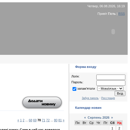
Четвер, 06.08.2026, 16:19
Привіт
Гість
|
RSS
Форма входу
Логін:
Пароль:
запам'ятати
Забув пароль
·
Реєстрація
Календар новин
«
Серпень 2026
»
«
1
2
...
68
69
70
71
72
...
80
81
»
Пн
Вт
Ср
Чт
Пт
Сб
Нд
1
2
годині ранку. Саме в цей час довелося