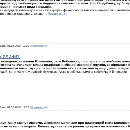
ирушати до кобеляцького відділення комсомольської філії Ощадбанку, щоб спр
омент – початок видачі вкладів.
ез двадцяти хвилин до сьомої біля дверей фінансової установи вишикувалась чималеньк
тось вряди-годи прогулювавс
...
Читати далі »
 Дата:
01.02.2008, 12:29
|
Коментарі (0)
Ь ЯЛИНИ?
 понеділок на вулиці Жовтневій, що в Кобеляках, спостерігалось неабияке пож
’ятивугли з’явилися кілька працівників Міської сервісної служби, «озброєних»
ипилювати вишні, що росли на так званій газонній частині вулиці.
Даний захід не 
юдей, котрі живуть у сусідніх будинках. Адже в свій час саме ці кобелячани й посадил
..
 Дата:
01.02.2008, 12:27
|
Коментарі (0)
ємо Вашу газету і любимо. Особливо матеріали про благоустрій міста Кобеляки
ття не лежало навкруги. Кажуть, що навіть є в районі програма по озелененню і 