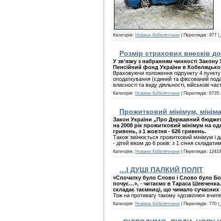
Категорія:
Новини Кобеляччини
| Переглядів: 977 |
Розмір страхових внесків до
У зв’язку з набранням чинності Закону
Пенсійний фонд України в Кобеляцько
Враховуючи положення підпункту 4 пункту 
оподаткування (єдиний та фіксований пода
власності та виду діяльності, військові час
Категорія:
Новини Кобеляччини
| Переглядів: 6735 
Прожитковий мінімум, мініма
Закон України „Про Державний бюджет У
на 2008 рік прожитковий мінімум на одну
гривень, з 1 жовтня - 626 гривень.
Також змінюється прожитковий мінімум і дл
- дітей віком до 6 років: з 1 січня складати
Категорія:
Новини Кобеляччини
| Переглядів: 12418
…І ДУШІ ПАЛКИЙ ПОЛІТ
«Спочатку було Слово і Слово було Бог…
почує…», - читаємо в Тараса Шевченка.
складає таємниці, що чимало сучасних
Тож на противагу такому «дозвіллю» вчите
Категорія:
Новини Кобеляччини
| Переглядів: 770 |