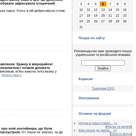
обувати зафіксувати історичний
3
4
5
6
7
8
9
10
11
12
13
14
15
16
а черга. Хтось в ній добросовісно стояв,
17
18
19
20
21
22
23
24
25
26
27
28
29
30
31
Пошук по сайту
Рекомендуємо вам проводити пошук
українською та російською мовами
вавлення. Зранку в мікрорайоні
 бензопилою і почали діловито
викликав, м’яко кажучи, ентузіазму у
.
Читати далі »
Корисне
Тижневик ЕХО
Опитування
Останнє на форумі
Наука и смысл жизн...
>>
[
Наука та релігія
]
, про нові контейнери, що були
Креслення до дипло...
>>
благоустрою.
От тільки не знаємо, чи діє
[
Просто Флуд
]