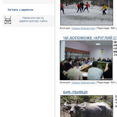
Зв'язок з адміном
Написати листа
адміністратору сайта
Категорія:
Новини Кобеляччини
| Переглядів: 866 |
ЧИ ДОПОМОЖЕ «КРУГЛИЙ СТ
18
об
ст
мі
За
Категорія:
Новини Кобеляччини
| Переглядів: 824 |
БИК-УБИВЦЯ
1
т
Ч
д