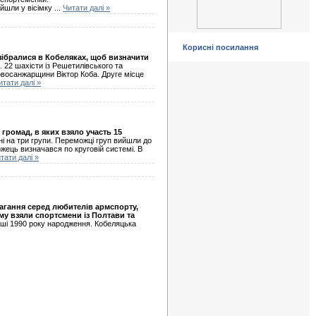
ійшли у вісімку
...
Читати далі »
Корисні посилання
 зібралися в Кобеляках, щоб визначити
 22 шахісти із Решетилівського та
Новосанжарщини Віктор Коба. Друге місце
итати далі »
громад, в яких взяло участь 15
і на три групи. Переможці груп вийшли до
жець визначався по круговій системі. В
тати далі »
магання серед любителів армспорту,
ому взяли спортсмени із Полтави та
рші 1990 року народження. Кобеляцька