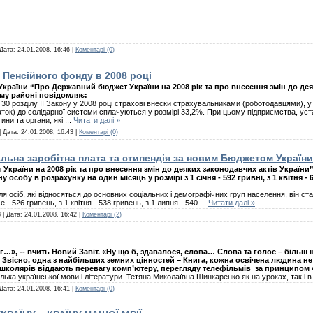
 Дата:
24.01.2008, 16:46
|
Коментарі (0)
 Пенсійного фонду в 2008 році
 України “Про Державний бюджет України на 2008 рік та про внесення змін до де
му районі повідомляє:
30 розділу ІІ Закону у 2008 році страхові внески страхувальниками (роботодавцями), 
ток) до солідарної системи сплачуються у розмірі 33,2%. При цьому підприємства, уста
тини та органи, які
...
Читати далі »
| Дата:
24.01.2008, 16:43
|
Коментарі (0)
льна заробітна плата та стипендія за новим Бюджетом України 
країни на 2008 рік та про внесення змін до деяких законодавчих актів України”
 особу в розрахунку на один місяць у розмірі з 1 січня - 592 гривні, з 1 квітня -
я осіб, які відносяться до основних соціальних і демографічних груп населення, він ст
ме - 526 гривень, з 1 квітня - 538 гривень, з 1 липня - 540
...
Читати далі »
 | Дата:
24.01.2008, 16:42
|
Коментарі (2)
», -- вчить Новий Завіт. «Ну що б, здавалося, слова… Слова та голос – більш ніч
 Звісно, одна з найбільших земних цінностей – Книга, кожна освічена людина не
 школярів віддають перевагу комп’ютеру, перегляду телефільмів за принципом 
лька української мови і літератури Тетяна Миколаївна Шинкаренко як на уроках, так і
 Дата:
24.01.2008, 16:41
|
Коментарі (0)