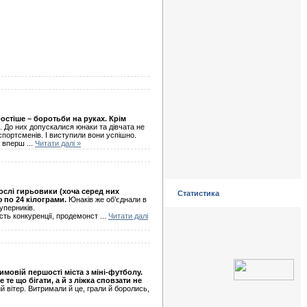
остіше – боротьби на руках. Крім
 До них допускалися юнаки та дівчата не
портсменів. І виступили вони успішно.
ка вперш
...
Читати далі »
ослі гирьовики (хоча серед них
Статистика
ю по 24 кілограми.
Юнаків же об’єднали в
уперників.
сть конкуренції, продемонст
...
Читати далі
имовій першості міста з міні-футболу.
 те що бігати, а й з ліжка сповзати не
 вітер. Витримали й це, грали й боролись,