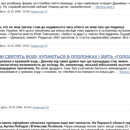
 про розібрану ферму чи стихійне сміттєзвалище, а про самісіньке «серце» Дашківки—пр
. Ну справній місячний пейзаж! Уламки цегли і залізобетонни
...
Читати далі »
 Дата:
31.01.2008, 15:06
|
Коментарі (0)
 хто не знає (автор і сам до недавнього часу нічого не знав про цю людину).
ку України. Ім’я цього чиновника ще кілька місяців тому відомого в основному вузькому
нко, і Прем’єр-міністр Юлія Тимошенко, і бабусі та дідусі у чергах біля відділень Ощад
анню – «Дзеркалу тижня». Редактор «ЕК» прочитав ту статтю надзвичайно уважно. Все 
 Дата:
31.01.2008, 15:01
|
Коментарі (0)
 СВЯТЯТЬ ВОДУ, КУПАЮТЬСЯ В ОПОЛОНКАХ І ЇДЯТЬ «ГОЛО
упання у крижаній воді... Декому від самої думки про цю процедуру стає зимно.
антастичну витривалість до холоду. Як, наприклад, чеський військовий льотчик
ещодавно прочитала.
Він років двадцять тому був учасником багатьох міжнародних с
анурювався у крижану воду з головою, не з’являвся на поверхні по кілька дес
...
Читати 
| Дата:
25.01.2008, 10:54
|
Коментарі (0)
танніх офіційних обласних турнірах наші юні тенісисти. На Першості області с
а, Артем Лебедєв і В’ячеслав Лотвінов.
Наша команда посіла третє місце серед 15 з
ночному ж розряді серед дівчат перше і друге місця, як і минулий рік, завоювали наші