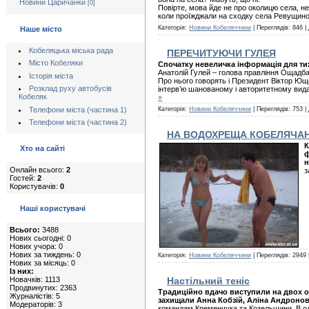
Новини Царичанки
[0]
Повірте, мова йде не про околицю села, не
коли проїжджали на сходку села Ревущино)
Категорія:
Новини Кобеляччини
| Переглядів: 846 |
Наше місто
Кобеляцька міська рада
ПЕРЕЧИТУЮЧИ ГУЛЕЯ
Місто Кобеляки
Спочатку невеличка інформація для тих,
Анатолій Гулей – голова правління Ощадбан
Історія міста
Про нього говорять і Президент Віктор Юще
Розклад руху автобусів
інтерв’ю шанованому і авторитетному вид
Кобеляк
»
Телефони міста (частина 1)
Категорія:
Новини Кобеляччини
| Переглядів: 753 |
Телефони міста (частина 2)
НА ВОДОХРЕЩА КОБЕЛЯЧАНИ
К
Хто на сайті
ф
н
Онлайн всього:
2
з
Гостей:
2
Користувачів:
0
Наші користувачі
Всього:
3488
Нових сьогодні: 0
Нових учора: 0
Нових за тиждень: 0
Категорія:
Новини Кобеляччини
| Переглядів: 2949 
Нових за місяць: 0
Із них:
Новачків: 1113
Настільний теніс
Продвинутих: 2363
Традиційно вдачо виступили на двох ос
Журналістів: 5
захищали Анна Кобзій, Аліна Андронов
Модераторів: 3
командам Кременчука та Козельщини. В оди