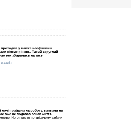
ий проходив у майже неофіційній
али ніяких рішень. Такий «круглий
ією теж збирались на таке
и далі »
ині ночі прийшли на роботу, виявили на
ас вже не подавав ознак життя.
мертю. Його просто по-звірячому забили