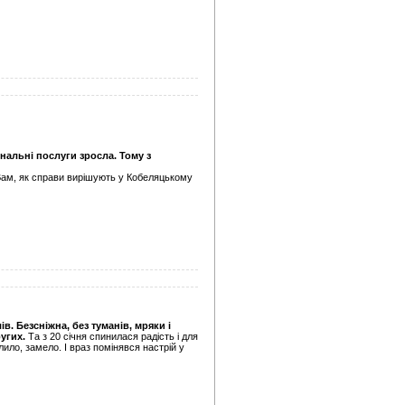
унальні послуги зросла. Тому з
 Вам, як справи вирішують у Кобеляцькому
. Безсніжна, без туманів, мряки і
угих.
Та з 20 січня спинилася радість і для
лило, замело. І враз помінявся настрій у