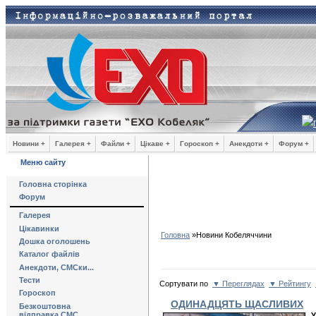
Новини +
Галерея +
Файли +
Цікаве +
Гороскоп +
Анекдоти +
Форум +
Меню сайту
Головна сторінка
Форум
Галерея
Цікавинки
Головна
»
Новини Кобеляччини
Дошка оголошень
Каталог файлів
Анекдоти, СМСки...
Тести
Сортувати по
▼ Переглядах
▼ Рейтингу
Гороскоп
ОДИНАДЦЯТЬ ЩАСЛИВИХ
Безкоштовна
відправка СМС
У