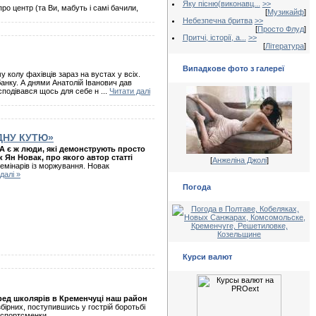
Яку пісню(виконавц...
>>
о центр (та Ви, мабуть і самі бачили,
[
Музикайф
]
Небезпечна бритва
>>
[
Просто Флуд
]
Притчі, історії, а...
>>
[
Література
]
Випадкове фото з галереї
 колу фахівців зараз на вустах у всіх.
банку. А днями Анатолій Іванович дав
сподівався щось для себе н
...
Читати далі
ДНУ КУТЮ»
 А є ж люди, які демонструють просто
 Ян Новак, про якого автор статті
[
Анжеліна Джолі
]
емінарів із моржування. Новак
далі »
Погода
Курси валют
еред школярів в Кременчуці наш район
бірних, поступившись у гострій боротьбі
 спортсменки.