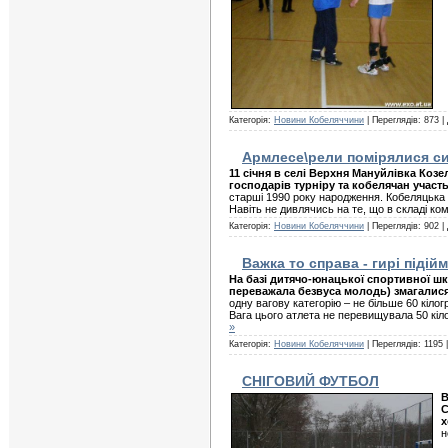
Категорія:
Новини Кобеляччини
| Переглядів: 873 |
Армлесе\рели помірялися с
11 січня в селі Верхня Мануйлівка Коз
господарів турніру та кобелячан участ
старші 1990 року народження. Кобеляцька 
Навіть не дивлячись на те, що в складі к
Категорія:
Новини Кобеляччини
| Переглядів: 902 |
Важка то справа - гирі підій
На базі дитячо-юнацької спортивної ш
переважала безвуса молодь) змагалися у
одну вагову категорію – не більше 60 кіло
Вага цього атлета не перевищувала 50 кіл
»
Категорія:
Новини Кобеляччини
| Переглядів: 1195 
СНІГОВИЙ ФУТБОЛ
В
С
х
н